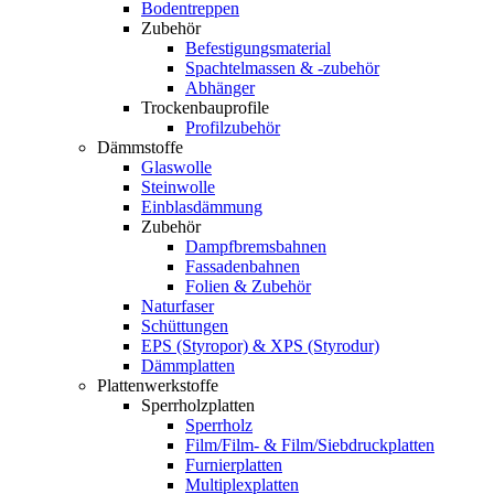
Bodentreppen
Zubehör
Befestigungsmaterial
Spachtelmassen & -zubehör
Abhänger
Trockenbauprofile
Profilzubehör
Dämmstoffe
Glaswolle
Steinwolle
Einblasdämmung
Zubehör
Dampfbremsbahnen
Fassadenbahnen
Folien & Zubehör
Naturfaser
Schüttungen
EPS (Styropor) & XPS (Styrodur)
Dämmplatten
Plattenwerkstoffe
Sperrholzplatten
Sperrholz
Film/Film- & Film/Siebdruckplatten
Furnierplatten
Multiplexplatten