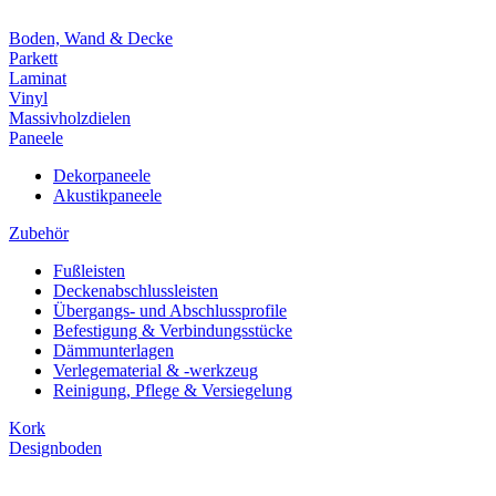
Boden, Wand & Decke
Parkett
Laminat
Vinyl
Massivholzdielen
Paneele
Dekorpaneele
Akustikpaneele
Zubehör
Fußleisten
Deckenabschlussleisten
Übergangs- und Abschlussprofile
Befestigung & Verbindungsstücke
Dämmunterlagen
Verlegematerial & -werkzeug
Reinigung, Pflege & Versiegelung
Kork
Designboden