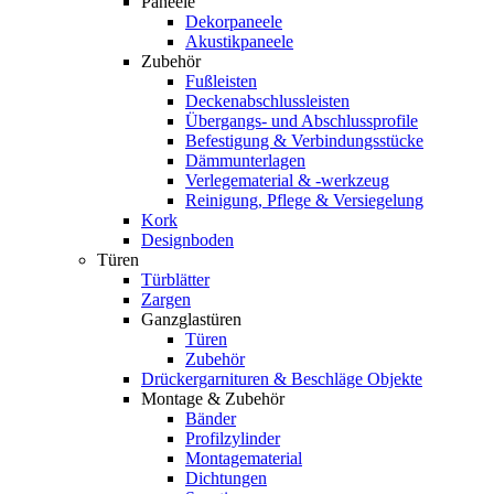
Paneele
Dekorpaneele
Akustikpaneele
Zubehör
Fußleisten
Deckenabschlussleisten
Übergangs- und Abschlussprofile
Befestigung & Verbindungsstücke
Dämmunterlagen
Verlegematerial & -werkzeug
Reinigung, Pflege & Versiegelung
Kork
Designboden
Türen
Türblätter
Zargen
Ganzglastüren
Türen
Zubehör
Drückergarnituren & Beschläge Objekte
Montage & Zubehör
Bänder
Profilzylinder
Montagematerial
Dichtungen