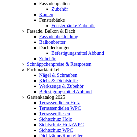
Fassadenplatten
Zubehör
Kanten
Fensterbänke
Fensterbänke Zubehör
Fassade, Balkon & Dach
Fassadenbekleidung
Balkonbretter
Dachdeckungen
Befestigungsmittel Abbund
Zubehör
Schnäppchenpreise & Restposten
Fachmarktartikel
Nägel & Schrauben
Kleb- & Dichtstoffe
Werkzeuge & Zubehör
Befestigungsmittel Abbund
Gartenkatalog 2025
Terrassendielen Holz
Terrassendielen WPC
Terrassenfliesen
Sichtschutz Holz
Sichtschutz Holz/WPC
Sichtschutz WPC
Dichtzäune/Rankgitter