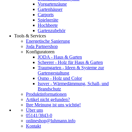
Vorgartenzäune
Gartenhäuser
Carports
Spielgeräte
Hochbeete
Gartenzubehör
Tools & Services
Energetische Sanierung
Joda Partnershop
Konfiguratoren
JODA - Haus & Garten
Scheerer - Holz für Haus & Garten
Traumgarten - Ideen & Systeme zur
Gartengestaltung
Osmo - Holz und Color
Isover - Wärmedämmung, Schall- und
Brandschutz
Produktinformationen
Artikel nicht gefunden?
Ihre Meinung ist uns wichtig!
Über uns
05141/3843-0
onlineshop@luhmann.info
Kontakt