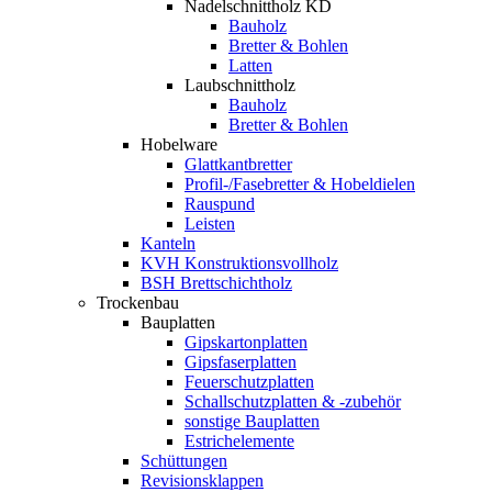
Nadelschnittholz KD
Bauholz
Bretter & Bohlen
Latten
Laubschnittholz
Bauholz
Bretter & Bohlen
Hobelware
Glattkantbretter
Profil-/Fasebretter & Hobeldielen
Rauspund
Leisten
Kanteln
KVH Konstruktionsvollholz
BSH Brettschichtholz
Trockenbau
Bauplatten
Gipskartonplatten
Gipsfaserplatten
Feuerschutzplatten
Schallschutzplatten & -zubehör
sonstige Bauplatten
Estrichelemente
Schüttungen
Revisionsklappen