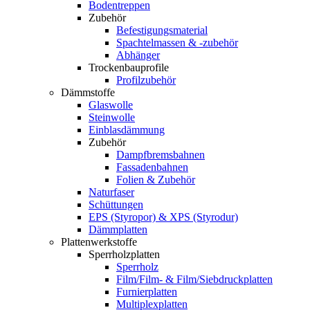
Bodentreppen
Zubehör
Befestigungsmaterial
Spachtelmassen & -zubehör
Abhänger
Trockenbauprofile
Profilzubehör
Dämmstoffe
Glaswolle
Steinwolle
Einblasdämmung
Zubehör
Dampfbremsbahnen
Fassadenbahnen
Folien & Zubehör
Naturfaser
Schüttungen
EPS (Styropor) & XPS (Styrodur)
Dämmplatten
Plattenwerkstoffe
Sperrholzplatten
Sperrholz
Film/Film- & Film/Siebdruckplatten
Furnierplatten
Multiplexplatten