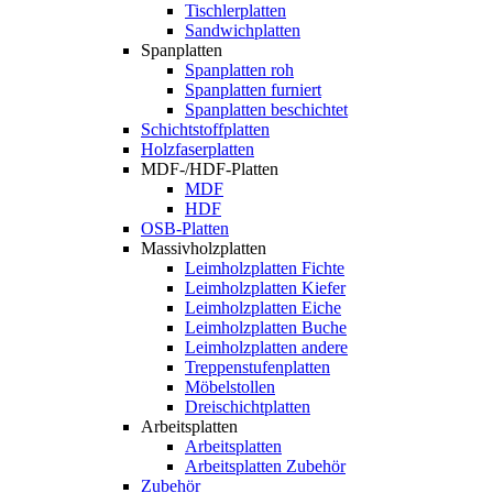
Tischlerplatten
Sandwichplatten
Spanplatten
Spanplatten roh
Spanplatten furniert
Spanplatten beschichtet
Schichtstoffplatten
Holzfaserplatten
MDF-/HDF-Platten
MDF
HDF
OSB-Platten
Massivholzplatten
Leimholzplatten Fichte
Leimholzplatten Kiefer
Leimholzplatten Eiche
Leimholzplatten Buche
Leimholzplatten andere
Treppenstufenplatten
Möbelstollen
Dreischichtplatten
Arbeitsplatten
Arbeitsplatten
Arbeitsplatten Zubehör
Zubehör