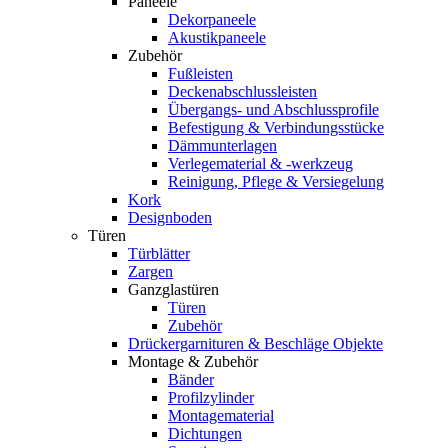
Paneele
Dekorpaneele
Akustikpaneele
Zubehör
Fußleisten
Deckenabschlussleisten
Übergangs- und Abschlussprofile
Befestigung & Verbindungsstücke
Dämmunterlagen
Verlegematerial & -werkzeug
Reinigung, Pflege & Versiegelung
Kork
Designboden
Türen
Türblätter
Zargen
Ganzglastüren
Türen
Zubehör
Drückergarnituren & Beschläge Objekte
Montage & Zubehör
Bänder
Profilzylinder
Montagematerial
Dichtungen