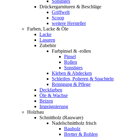
Sonstiges
Drückergarnituren & Beschläge
Griffwelt
Scoop
weitere Hersteller
Farben, Lacke & Öle
Lacke
Lasuren
Zubehör
Farbpinsel & -rollen
Pinsel
Rollen
Sonstiges
Kleben & Abdecken
Schleifen, Polieren & Spachteln
Reinigung & Pflege
Deckfarben
Öle & Wachse
Beizen
Imprägnierung
Holzbau
Schnittholz (Rauware)
Nadelschnittholz frisch
Bauholz
Bretter & Bohlen