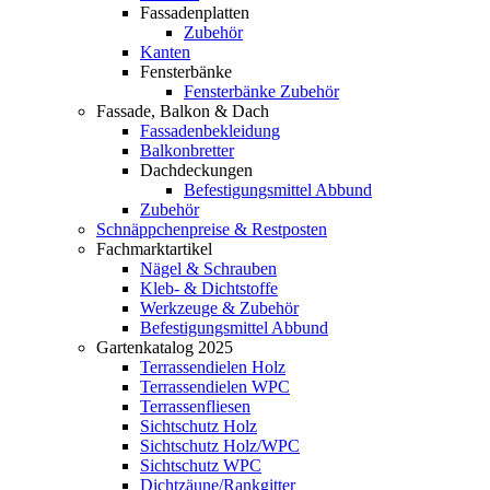
Fassadenplatten
Zubehör
Kanten
Fensterbänke
Fensterbänke Zubehör
Fassade, Balkon & Dach
Fassadenbekleidung
Balkonbretter
Dachdeckungen
Befestigungsmittel Abbund
Zubehör
Schnäppchenpreise & Restposten
Fachmarktartikel
Nägel & Schrauben
Kleb- & Dichtstoffe
Werkzeuge & Zubehör
Befestigungsmittel Abbund
Gartenkatalog 2025
Terrassendielen Holz
Terrassendielen WPC
Terrassenfliesen
Sichtschutz Holz
Sichtschutz Holz/WPC
Sichtschutz WPC
Dichtzäune/Rankgitter