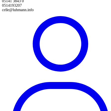
05141 3843 0
0514193207
celle@luhmann.info