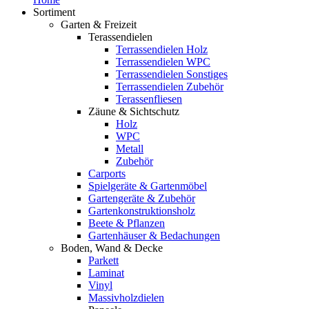
Sortiment
Garten & Freizeit
Terassendielen
Terrassendielen Holz
Terrassendielen WPC
Terrassendielen Sonstiges
Terrassendielen Zubehör
Terassenfliesen
Zäune & Sichtschutz
Holz
WPC
Metall
Zubehör
Carports
Spielgeräte & Gartenmöbel
Gartengeräte & Zubehör
Gartenkonstruktionsholz
Beete & Pflanzen
Gartenhäuser & Bedachungen
Boden, Wand & Decke
Parkett
Laminat
Vinyl
Massivholzdielen