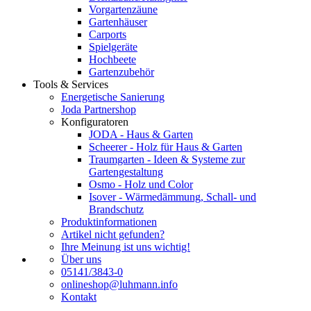
Vorgartenzäune
Gartenhäuser
Carports
Spielgeräte
Hochbeete
Gartenzubehör
Tools & Services
Energetische Sanierung
Joda Partnershop
Konfiguratoren
JODA - Haus & Garten
Scheerer - Holz für Haus & Garten
Traumgarten - Ideen & Systeme zur
Gartengestaltung
Osmo - Holz und Color
Isover - Wärmedämmung, Schall- und
Brandschutz
Produktinformationen
Artikel nicht gefunden?
Ihre Meinung ist uns wichtig!
Über uns
05141/3843-0
onlineshop@luhmann.info
Kontakt