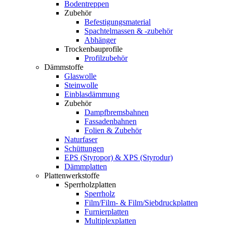
Bodentreppen
Zubehör
Befestigungsmaterial
Spachtelmassen & -zubehör
Abhänger
Trockenbauprofile
Profilzubehör
Dämmstoffe
Glaswolle
Steinwolle
Einblasdämmung
Zubehör
Dampfbremsbahnen
Fassadenbahnen
Folien & Zubehör
Naturfaser
Schüttungen
EPS (Styropor) & XPS (Styrodur)
Dämmplatten
Plattenwerkstoffe
Sperrholzplatten
Sperrholz
Film/Film- & Film/Siebdruckplatten
Furnierplatten
Multiplexplatten