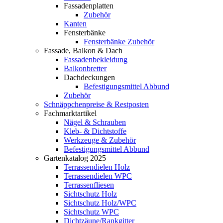
Fassadenplatten
Zubehör
Kanten
Fensterbänke
Fensterbänke Zubehör
Fassade, Balkon & Dach
Fassadenbekleidung
Balkonbretter
Dachdeckungen
Befestigungsmittel Abbund
Zubehör
Schnäppchenpreise & Restposten
Fachmarktartikel
Nägel & Schrauben
Kleb- & Dichtstoffe
Werkzeuge & Zubehör
Befestigungsmittel Abbund
Gartenkatalog 2025
Terrassendielen Holz
Terrassendielen WPC
Terrassenfliesen
Sichtschutz Holz
Sichtschutz Holz/WPC
Sichtschutz WPC
Dichtzäune/Rankgitter