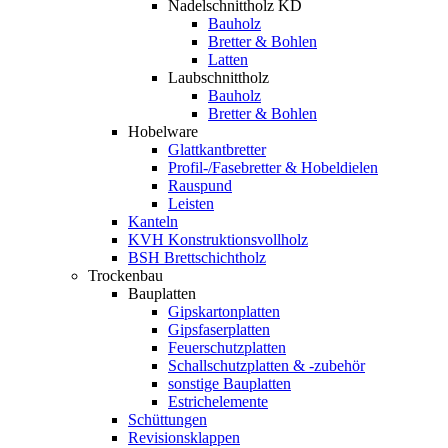
Nadelschnittholz KD
Bauholz
Bretter & Bohlen
Latten
Laubschnittholz
Bauholz
Bretter & Bohlen
Hobelware
Glattkantbretter
Profil-/Fasebretter & Hobeldielen
Rauspund
Leisten
Kanteln
KVH Konstruktionsvollholz
BSH Brettschichtholz
Trockenbau
Bauplatten
Gipskartonplatten
Gipsfaserplatten
Feuerschutzplatten
Schallschutzplatten & -zubehör
sonstige Bauplatten
Estrichelemente
Schüttungen
Revisionsklappen