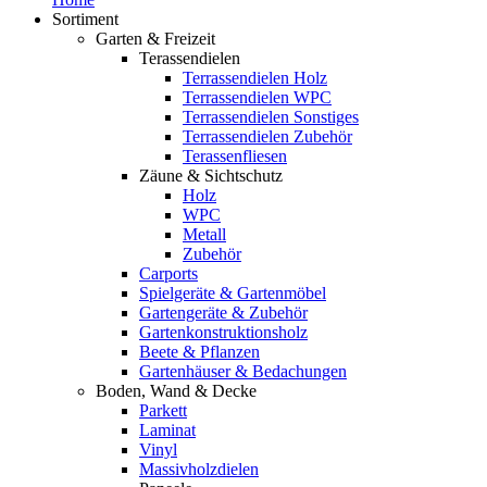
Sortiment
Garten & Freizeit
Terassendielen
Terrassendielen Holz
Terrassendielen WPC
Terrassendielen Sonstiges
Terrassendielen Zubehör
Terassenfliesen
Zäune & Sichtschutz
Holz
WPC
Metall
Zubehör
Carports
Spielgeräte & Gartenmöbel
Gartengeräte & Zubehör
Gartenkonstruktionsholz
Beete & Pflanzen
Gartenhäuser & Bedachungen
Boden, Wand & Decke
Parkett
Laminat
Vinyl
Massivholzdielen