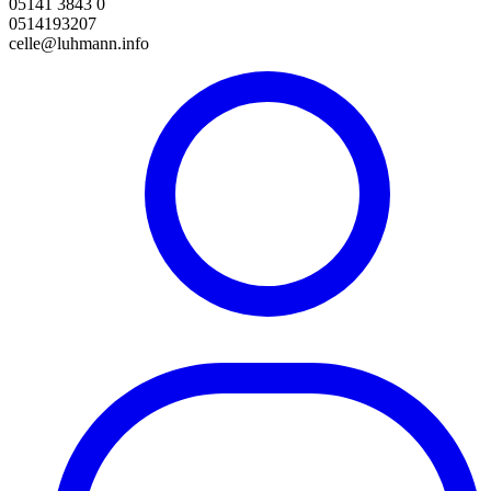
05141 3843 0
0514193207
celle@luhmann.info