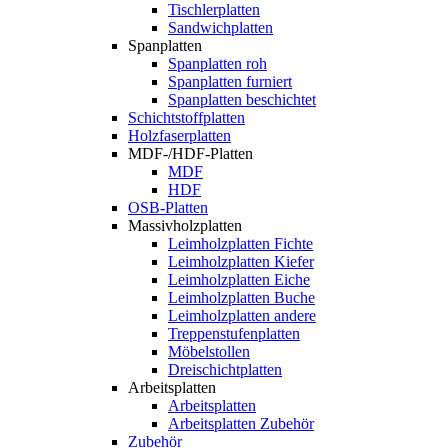
Tischlerplatten
Sandwichplatten
Spanplatten
Spanplatten roh
Spanplatten furniert
Spanplatten beschichtet
Schichtstoffplatten
Holzfaserplatten
MDF-/HDF-Platten
MDF
HDF
OSB-Platten
Massivholzplatten
Leimholzplatten Fichte
Leimholzplatten Kiefer
Leimholzplatten Eiche
Leimholzplatten Buche
Leimholzplatten andere
Treppenstufenplatten
Möbelstollen
Dreischichtplatten
Arbeitsplatten
Arbeitsplatten
Arbeitsplatten Zubehör
Zubehör