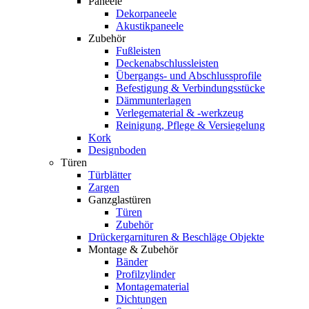
Paneele
Dekorpaneele
Akustikpaneele
Zubehör
Fußleisten
Deckenabschlussleisten
Übergangs- und Abschlussprofile
Befestigung & Verbindungsstücke
Dämmunterlagen
Verlegematerial & -werkzeug
Reinigung, Pflege & Versiegelung
Kork
Designboden
Türen
Türblätter
Zargen
Ganzglastüren
Türen
Zubehör
Drückergarnituren & Beschläge Objekte
Montage & Zubehör
Bänder
Profilzylinder
Montagematerial
Dichtungen