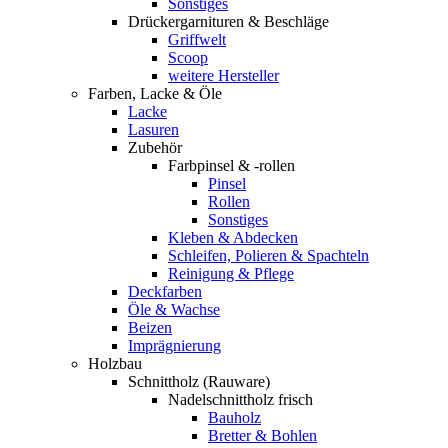
Sonstiges
Drückergarnituren & Beschläge
Griffwelt
Scoop
weitere Hersteller
Farben, Lacke & Öle
Lacke
Lasuren
Zubehör
Farbpinsel & -rollen
Pinsel
Rollen
Sonstiges
Kleben & Abdecken
Schleifen, Polieren & Spachteln
Reinigung & Pflege
Deckfarben
Öle & Wachse
Beizen
Imprägnierung
Holzbau
Schnittholz (Rauware)
Nadelschnittholz frisch
Bauholz
Bretter & Bohlen