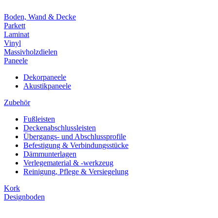
Boden, Wand & Decke
Parkett
Laminat
Vinyl
Massivholzdielen
Paneele
Dekorpaneele
Akustikpaneele
Zubehör
Fußleisten
Deckenabschlussleisten
Übergangs- und Abschlussprofile
Befestigung & Verbindungsstücke
Dämmunterlagen
Verlegematerial & -werkzeug
Reinigung, Pflege & Versiegelung
Kork
Designboden