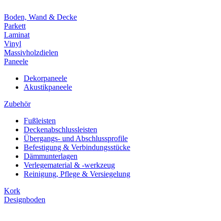
Boden, Wand & Decke
Parkett
Laminat
Vinyl
Massivholzdielen
Paneele
Dekorpaneele
Akustikpaneele
Zubehör
Fußleisten
Deckenabschlussleisten
Übergangs- und Abschlussprofile
Befestigung & Verbindungsstücke
Dämmunterlagen
Verlegematerial & -werkzeug
Reinigung, Pflege & Versiegelung
Kork
Designboden