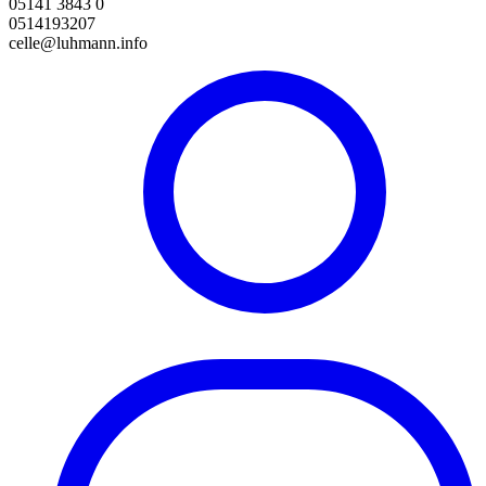
05141 3843 0
0514193207
celle@luhmann.info