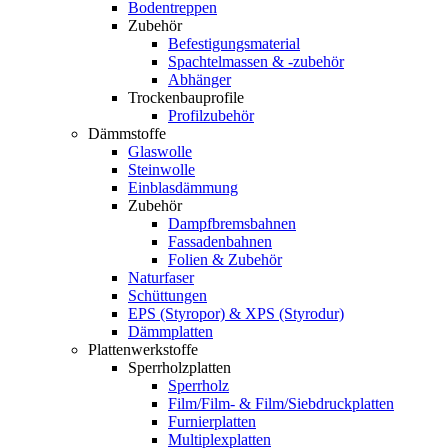
Bodentreppen
Zubehör
Befestigungsmaterial
Spachtelmassen & -zubehör
Abhänger
Trockenbauprofile
Profilzubehör
Dämmstoffe
Glaswolle
Steinwolle
Einblasdämmung
Zubehör
Dampfbremsbahnen
Fassadenbahnen
Folien & Zubehör
Naturfaser
Schüttungen
EPS (Styropor) & XPS (Styrodur)
Dämmplatten
Plattenwerkstoffe
Sperrholzplatten
Sperrholz
Film/Film- & Film/Siebdruckplatten
Furnierplatten
Multiplexplatten