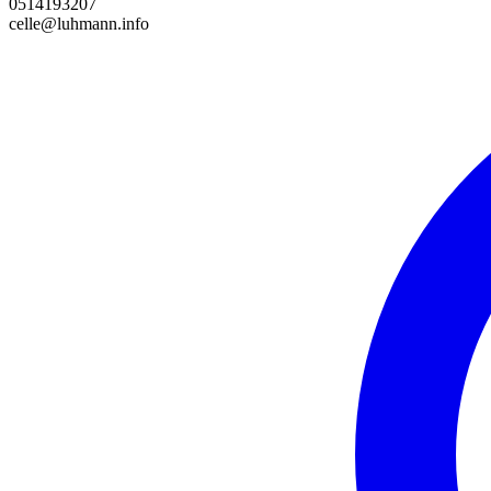
0514193207
celle@luhmann.info