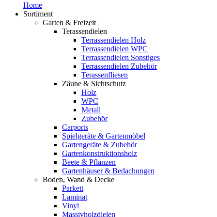
Home
Sortiment
Garten & Freizeit
Terassendielen
Terrassendielen Holz
Terrassendielen WPC
Terrassendielen Sonstiges
Terrassendielen Zubehör
Terassenfliesen
Zäune & Sichtschutz
Holz
WPC
Metall
Zubehör
Carports
Spielgeräte & Gartenmöbel
Gartengeräte & Zubehör
Gartenkonstruktionsholz
Beete & Pflanzen
Gartenhäuser & Bedachungen
Boden, Wand & Decke
Parkett
Laminat
Vinyl
Massivholzdielen