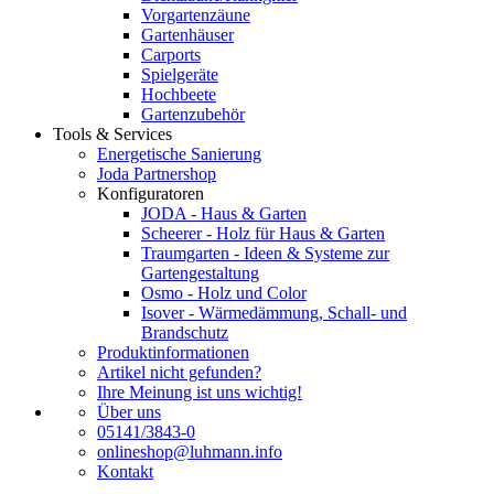
Vorgartenzäune
Gartenhäuser
Carports
Spielgeräte
Hochbeete
Gartenzubehör
Tools & Services
Energetische Sanierung
Joda Partnershop
Konfiguratoren
JODA - Haus & Garten
Scheerer - Holz für Haus & Garten
Traumgarten - Ideen & Systeme zur
Gartengestaltung
Osmo - Holz und Color
Isover - Wärmedämmung, Schall- und
Brandschutz
Produktinformationen
Artikel nicht gefunden?
Ihre Meinung ist uns wichtig!
Über uns
05141/3843-0
onlineshop@luhmann.info
Kontakt