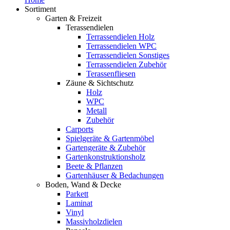
Sortiment
Garten & Freizeit
Terassendielen
Terrassendielen Holz
Terrassendielen WPC
Terrassendielen Sonstiges
Terrassendielen Zubehör
Terassenfliesen
Zäune & Sichtschutz
Holz
WPC
Metall
Zubehör
Carports
Spielgeräte & Gartenmöbel
Gartengeräte & Zubehör
Gartenkonstruktionsholz
Beete & Pflanzen
Gartenhäuser & Bedachungen
Boden, Wand & Decke
Parkett
Laminat
Vinyl
Massivholzdielen