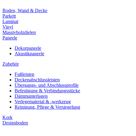
Boden, Wand & Decke
Parkett
Laminat
Vinyl
Massivholzdielen
Paneele
Dekorpaneele
Akustikpaneele
Zubehör
Fußleisten
Deckenabschlussleisten
Übergangs- und Abschlussprofile
Befestigung & Verbindungsstücke
Dämmunterlagen
Verlegematerial & -werkzeug
Reinigung, Pflege & Versiegelung
Kork
Designboden