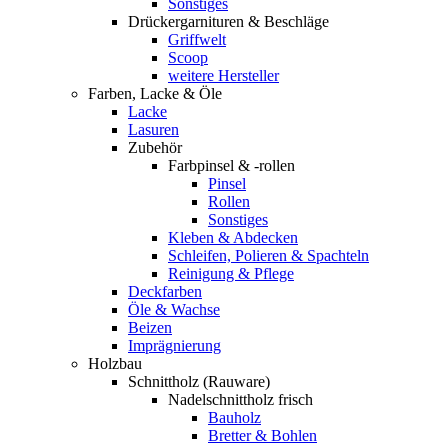
Sonstiges
Drückergarnituren & Beschläge
Griffwelt
Scoop
weitere Hersteller
Farben, Lacke & Öle
Lacke
Lasuren
Zubehör
Farbpinsel & -rollen
Pinsel
Rollen
Sonstiges
Kleben & Abdecken
Schleifen, Polieren & Spachteln
Reinigung & Pflege
Deckfarben
Öle & Wachse
Beizen
Imprägnierung
Holzbau
Schnittholz (Rauware)
Nadelschnittholz frisch
Bauholz
Bretter & Bohlen