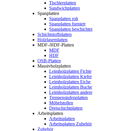
Tischlerplatten
Sandwichplatten
Spanplatten
Spanplatten roh
Spanplatten furniert
Spanplatten beschichtet
Schichtstoffplatten
Holzfaserplatten
MDF-/HDF-Platten
MDF
HDF
OSB-Platten
Massivholzplatten
Leimholzplatten Fichte
Leimholzplatten Kiefer
Leimholzplatten Eiche
Leimholzplatten Buche
Leimholzplatten andere
Treppenstufenplatten
Möbelstollen
Dreischichtplatten
Arbeitsplatten
Arbeitsplatten
Arbeitsplatten Zubehör
Zubehör