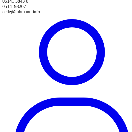
05141 3843 0
0514193207
celle@luhmann.info