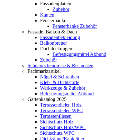
Fassadenplatten
Zubehör
Kanten
Fensterbänke
Fensterbänke Zubehör
Fassade, Balkon & Dach
Fassadenbekleidung
Balkonbretter
Dachdeckungen
Befestigungsmittel Abbund
Zubehör
Schnäppchenpreise & Restposten
Fachmarktartikel
Nägel & Schrauben
Kleb- & Dichtstoffe
Werkzeuge & Zubehör
Befestigungsmittel Abbund
Gartenkatalog 2025
Terrassendielen Holz
Terrassendielen WPC
Terrassenfliesen
Sichtschutz Holz
Sichtschutz Holz/WPC
Sichtschutz WPC
Dichtzäune/Rankgitter