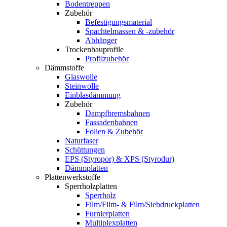
Bodentreppen
Zubehör
Befestigungsmaterial
Spachtelmassen & -zubehör
Abhänger
Trockenbauprofile
Profilzubehör
Dämmstoffe
Glaswolle
Steinwolle
Einblasdämmung
Zubehör
Dampfbremsbahnen
Fassadenbahnen
Folien & Zubehör
Naturfaser
Schüttungen
EPS (Styropor) & XPS (Styrodur)
Dämmplatten
Plattenwerkstoffe
Sperrholzplatten
Sperrholz
Film/Film- & Film/Siebdruckplatten
Furnierplatten
Multiplexplatten