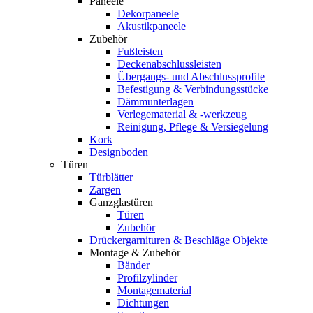
Paneele
Dekorpaneele
Akustikpaneele
Zubehör
Fußleisten
Deckenabschlussleisten
Übergangs- und Abschlussprofile
Befestigung & Verbindungsstücke
Dämmunterlagen
Verlegematerial & -werkzeug
Reinigung, Pflege & Versiegelung
Kork
Designboden
Türen
Türblätter
Zargen
Ganzglastüren
Türen
Zubehör
Drückergarnituren & Beschläge Objekte
Montage & Zubehör
Bänder
Profilzylinder
Montagematerial
Dichtungen