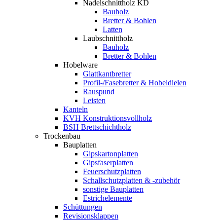
Nadelschnittholz KD
Bauholz
Bretter & Bohlen
Latten
Laubschnittholz
Bauholz
Bretter & Bohlen
Hobelware
Glattkantbretter
Profil-/Fasebretter & Hobeldielen
Rauspund
Leisten
Kanteln
KVH Konstruktionsvollholz
BSH Brettschichtholz
Trockenbau
Bauplatten
Gipskartonplatten
Gipsfaserplatten
Feuerschutzplatten
Schallschutzplatten & -zubehör
sonstige Bauplatten
Estrichelemente
Schüttungen
Revisionsklappen