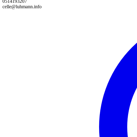
0514193207
celle@luhmann.info