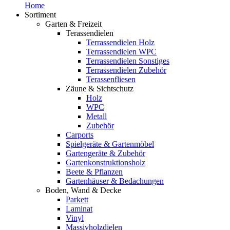
Home
Sortiment
Garten & Freizeit
Terassendielen
Terrassendielen Holz
Terrassendielen WPC
Terrassendielen Sonstiges
Terrassendielen Zubehör
Terassenfliesen
Zäune & Sichtschutz
Holz
WPC
Metall
Zubehör
Carports
Spielgeräte & Gartenmöbel
Gartengeräte & Zubehör
Gartenkonstruktionsholz
Beete & Pflanzen
Gartenhäuser & Bedachungen
Boden, Wand & Decke
Parkett
Laminat
Vinyl
Massivholzdielen