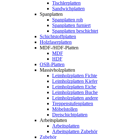
Tischlerplatten
Sandwichplatten
Spanplatten
Spanplatten roh
Spanplatten furniert
Spanplatten beschichtet
Schichtstoffplatten
Holzfaserplatten
MDF-/HDF-Platten
MDF
HDF
OSB-Platten
Massivholzplatten
Leimholzplatten Fichte
Leimholzplatten Kiefer
Leimholzplatten Eiche
Leimholzplatten Buche
Leimholzplatten andere
Treppenstufenplatten
Möbelstollen
Dreischichtplatten
Arbeitsplatten
Arbeitsplatten
Arbeitsplatten Zubehör
Zubehör