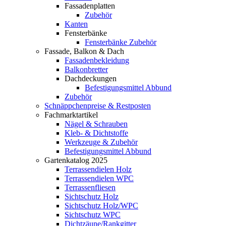
Fassadenplatten
Zubehör
Kanten
Fensterbänke
Fensterbänke Zubehör
Fassade, Balkon & Dach
Fassadenbekleidung
Balkonbretter
Dachdeckungen
Befestigungsmittel Abbund
Zubehör
Schnäppchenpreise & Restposten
Fachmarktartikel
Nägel & Schrauben
Kleb- & Dichtstoffe
Werkzeuge & Zubehör
Befestigungsmittel Abbund
Gartenkatalog 2025
Terrassendielen Holz
Terrassendielen WPC
Terrassenfliesen
Sichtschutz Holz
Sichtschutz Holz/WPC
Sichtschutz WPC
Dichtzäune/Rankgitter