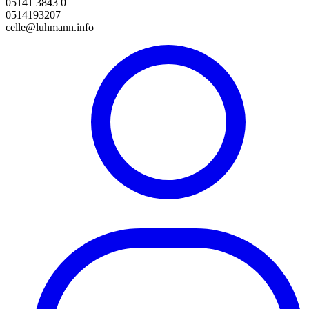
05141 3843 0
0514193207
celle@luhmann.info