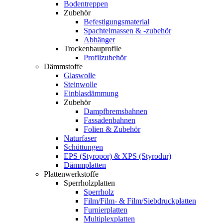
Bodentreppen
Zubehör
Befestigungsmaterial
Spachtelmassen & -zubehör
Abhänger
Trockenbauprofile
Profilzubehör
Dämmstoffe
Glaswolle
Steinwolle
Einblasdämmung
Zubehör
Dampfbremsbahnen
Fassadenbahnen
Folien & Zubehör
Naturfaser
Schüttungen
EPS (Styropor) & XPS (Styrodur)
Dämmplatten
Plattenwerkstoffe
Sperrholzplatten
Sperrholz
Film/Film- & Film/Siebdruckplatten
Furnierplatten
Multiplexplatten