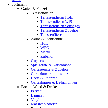
Sortiment
Garten & Freizeit
Terassendielen
Terrassendielen Holz
Terrassendielen WPC
Terrassendielen Sonstiges
Terrassendielen Zubehör
Terassenfliesen
Zäune & Sichtschutz
Holz
WPC
Metall
Zubehör
Carports
Spielgeräte & Gartenmöbel
Gartengeräte & Zubehör
Gartenkonstruktionsholz
Beete & Pflanzen
Gartenhäuser & Bedachungen
Boden, Wand & Decke
Parkett
Laminat
Vinyl
Massivholzdielen