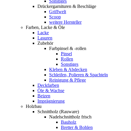
Sonstiges
Drückergarnituren & Beschläge
Griffwelt
Scoop
weitere Hersteller
Farben, Lacke & Öle
Lacke
Lasuren
Zubehör
Farbpinsel & -rollen
Pinsel
Rollen
Sonstiges
Kleben & Abdecken
Schleifen, Polieren & Spachteln
Reinigung & Pflege
Deckfarben
Öle & Wachse
Beizen
Imprägnierung
Holzbau
Schnittholz (Rauware)
Nadelschnittholz frisch
Bauholz
Bretter & Bohlen