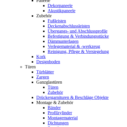
Paneele
Dekorpaneele
Akustikpaneele
Zubehör
Fußleisten
Deckenabschlussleisten
Übergangs- und Abschlussprofile
Befestigung & Verbindungsstücke
Dämmunterlagen
Verlegematerial & -werkzeug
Reinigung, Pflege & Versiegelung
Kork
Designboden
Türen
Türblätter
Zargen
Ganzglastüren
Türen
Zubehör
Drückergarnituren & Beschläge Objekte
Montage & Zubehör
Bänder
Profilzylinder
Montagematerial
Dichtungen