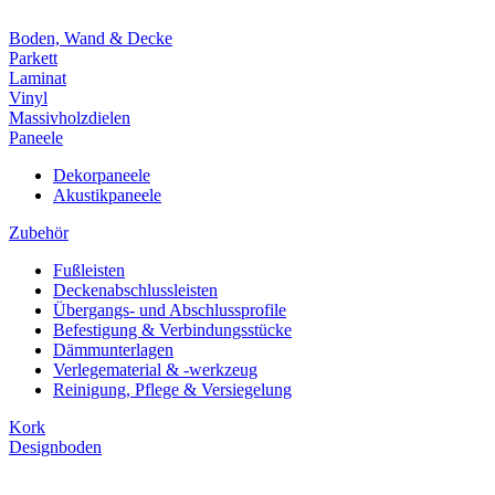
Boden, Wand & Decke
Parkett
Laminat
Vinyl
Massivholzdielen
Paneele
Dekorpaneele
Akustikpaneele
Zubehör
Fußleisten
Deckenabschlussleisten
Übergangs- und Abschlussprofile
Befestigung & Verbindungsstücke
Dämmunterlagen
Verlegematerial & -werkzeug
Reinigung, Pflege & Versiegelung
Kork
Designboden