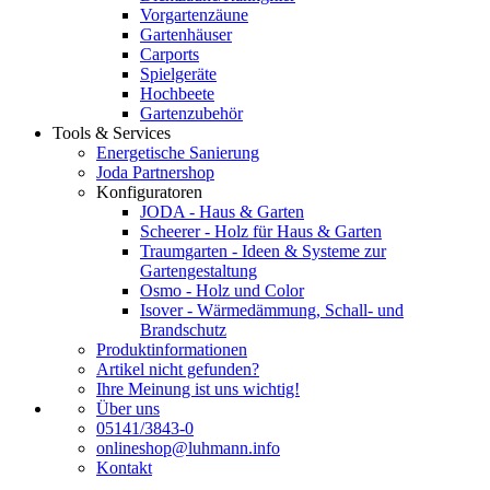
Vorgartenzäune
Gartenhäuser
Carports
Spielgeräte
Hochbeete
Gartenzubehör
Tools & Services
Energetische Sanierung
Joda Partnershop
Konfiguratoren
JODA - Haus & Garten
Scheerer - Holz für Haus & Garten
Traumgarten - Ideen & Systeme zur
Gartengestaltung
Osmo - Holz und Color
Isover - Wärmedämmung, Schall- und
Brandschutz
Produktinformationen
Artikel nicht gefunden?
Ihre Meinung ist uns wichtig!
Über uns
05141/3843-0
onlineshop@luhmann.info
Kontakt