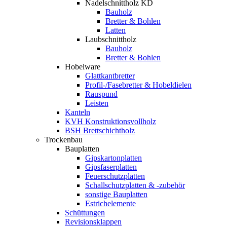
Nadelschnittholz KD
Bauholz
Bretter & Bohlen
Latten
Laubschnittholz
Bauholz
Bretter & Bohlen
Hobelware
Glattkantbretter
Profil-/Fasebretter & Hobeldielen
Rauspund
Leisten
Kanteln
KVH Konstruktionsvollholz
BSH Brettschichtholz
Trockenbau
Bauplatten
Gipskartonplatten
Gipsfaserplatten
Feuerschutzplatten
Schallschutzplatten & -zubehör
sonstige Bauplatten
Estrichelemente
Schüttungen
Revisionsklappen