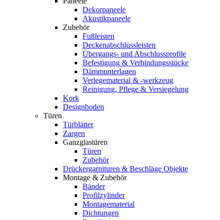
Paneele
Dekorpaneele
Akustikpaneele
Zubehör
Fußleisten
Deckenabschlussleisten
Übergangs- und Abschlussprofile
Befestigung & Verbindungsstücke
Dämmunterlagen
Verlegematerial & -werkzeug
Reinigung, Pflege & Versiegelung
Kork
Designboden
Türen
Türblätter
Zargen
Ganzglastüren
Türen
Zubehör
Drückergarnituren & Beschläge Objekte
Montage & Zubehör
Bänder
Profilzylinder
Montagematerial
Dichtungen