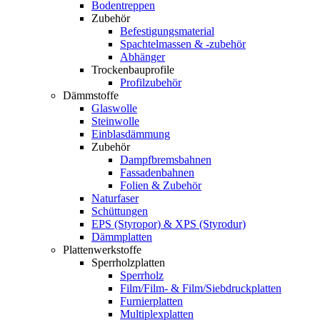
Bodentreppen
Zubehör
Befestigungsmaterial
Spachtelmassen & -zubehör
Abhänger
Trockenbauprofile
Profilzubehör
Dämmstoffe
Glaswolle
Steinwolle
Einblasdämmung
Zubehör
Dampfbremsbahnen
Fassadenbahnen
Folien & Zubehör
Naturfaser
Schüttungen
EPS (Styropor) & XPS (Styrodur)
Dämmplatten
Plattenwerkstoffe
Sperrholzplatten
Sperrholz
Film/Film- & Film/Siebdruckplatten
Furnierplatten
Multiplexplatten