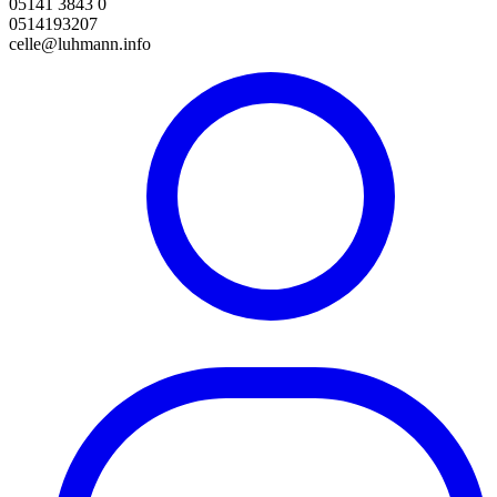
05141 3843 0
0514193207
celle@luhmann.info