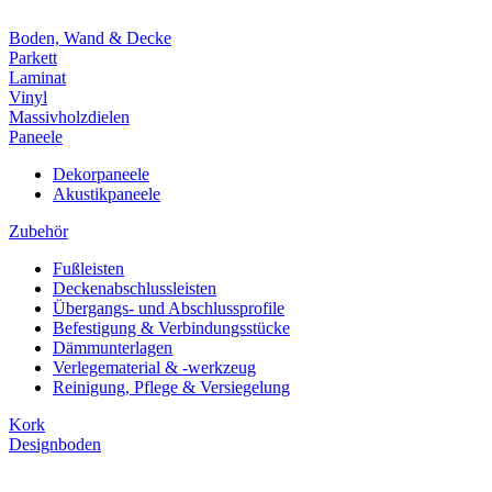
Boden, Wand & Decke
Parkett
Laminat
Vinyl
Massivholzdielen
Paneele
Dekorpaneele
Akustikpaneele
Zubehör
Fußleisten
Deckenabschlussleisten
Übergangs- und Abschlussprofile
Befestigung & Verbindungsstücke
Dämmunterlagen
Verlegematerial & -werkzeug
Reinigung, Pflege & Versiegelung
Kork
Designboden