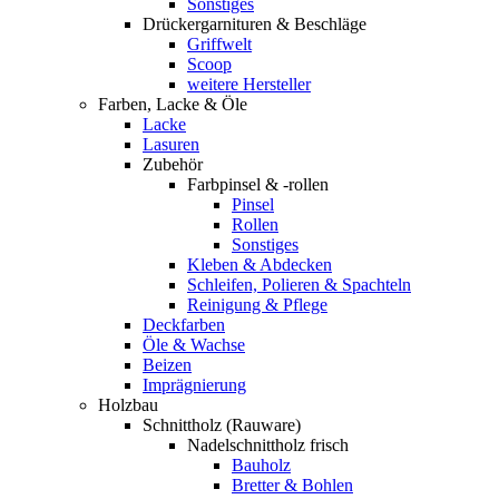
Sonstiges
Drückergarnituren & Beschläge
Griffwelt
Scoop
weitere Hersteller
Farben, Lacke & Öle
Lacke
Lasuren
Zubehör
Farbpinsel & -rollen
Pinsel
Rollen
Sonstiges
Kleben & Abdecken
Schleifen, Polieren & Spachteln
Reinigung & Pflege
Deckfarben
Öle & Wachse
Beizen
Imprägnierung
Holzbau
Schnittholz (Rauware)
Nadelschnittholz frisch
Bauholz
Bretter & Bohlen