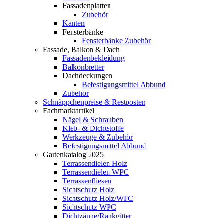
Fassadenplatten
Zubehör
Kanten
Fensterbänke
Fensterbänke Zubehör
Fassade, Balkon & Dach
Fassadenbekleidung
Balkonbretter
Dachdeckungen
Befestigungsmittel Abbund
Zubehör
Schnäppchenpreise & Restposten
Fachmarktartikel
Nägel & Schrauben
Kleb- & Dichtstoffe
Werkzeuge & Zubehör
Befestigungsmittel Abbund
Gartenkatalog 2025
Terrassendielen Holz
Terrassendielen WPC
Terrassenfliesen
Sichtschutz Holz
Sichtschutz Holz/WPC
Sichtschutz WPC
Dichtzäune/Rankgitter