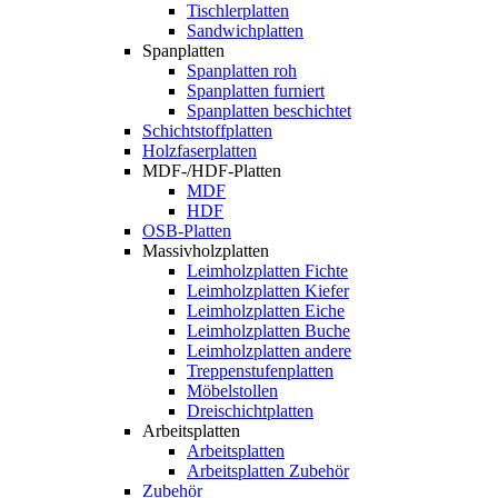
Tischlerplatten
Sandwichplatten
Spanplatten
Spanplatten roh
Spanplatten furniert
Spanplatten beschichtet
Schichtstoffplatten
Holzfaserplatten
MDF-/HDF-Platten
MDF
HDF
OSB-Platten
Massivholzplatten
Leimholzplatten Fichte
Leimholzplatten Kiefer
Leimholzplatten Eiche
Leimholzplatten Buche
Leimholzplatten andere
Treppenstufenplatten
Möbelstollen
Dreischichtplatten
Arbeitsplatten
Arbeitsplatten
Arbeitsplatten Zubehör
Zubehör