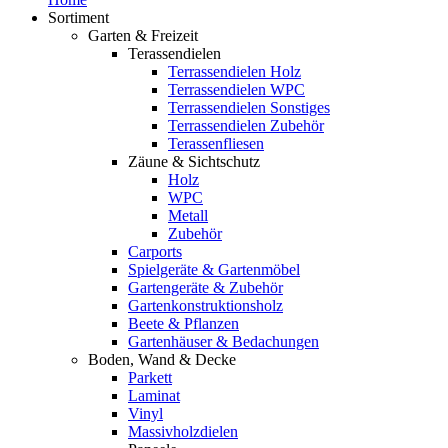
Sortiment
Garten & Freizeit
Terassendielen
Terrassendielen Holz
Terrassendielen WPC
Terrassendielen Sonstiges
Terrassendielen Zubehör
Terassenfliesen
Zäune & Sichtschutz
Holz
WPC
Metall
Zubehör
Carports
Spielgeräte & Gartenmöbel
Gartengeräte & Zubehör
Gartenkonstruktionsholz
Beete & Pflanzen
Gartenhäuser & Bedachungen
Boden, Wand & Decke
Parkett
Laminat
Vinyl
Massivholzdielen