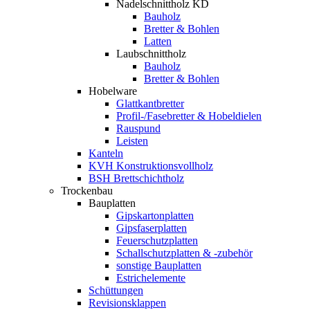
Nadelschnittholz KD
Bauholz
Bretter & Bohlen
Latten
Laubschnittholz
Bauholz
Bretter & Bohlen
Hobelware
Glattkantbretter
Profil-/Fasebretter & Hobeldielen
Rauspund
Leisten
Kanteln
KVH Konstruktionsvollholz
BSH Brettschichtholz
Trockenbau
Bauplatten
Gipskartonplatten
Gipsfaserplatten
Feuerschutzplatten
Schallschutzplatten & -zubehör
sonstige Bauplatten
Estrichelemente
Schüttungen
Revisionsklappen