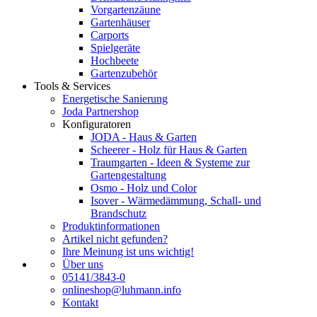
Vorgartenzäune
Gartenhäuser
Carports
Spielgeräte
Hochbeete
Gartenzubehör
Tools & Services
Energetische Sanierung
Joda Partnershop
Konfiguratoren
JODA - Haus & Garten
Scheerer - Holz für Haus & Garten
Traumgarten - Ideen & Systeme zur
Gartengestaltung
Osmo - Holz und Color
Isover - Wärmedämmung, Schall- und
Brandschutz
Produktinformationen
Artikel nicht gefunden?
Ihre Meinung ist uns wichtig!
Über uns
05141/3843-0
onlineshop@luhmann.info
Kontakt