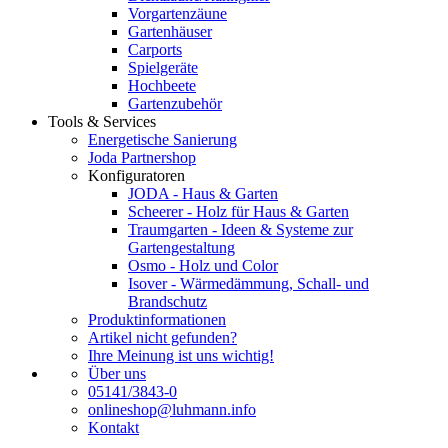
Vorgartenzäune
Gartenhäuser
Carports
Spielgeräte
Hochbeete
Gartenzubehör
Tools & Services
Energetische Sanierung
Joda Partnershop
Konfiguratoren
JODA - Haus & Garten
Scheerer - Holz für Haus & Garten
Traumgarten - Ideen & Systeme zur
Gartengestaltung
Osmo - Holz und Color
Isover - Wärmedämmung, Schall- und
Brandschutz
Produktinformationen
Artikel nicht gefunden?
Ihre Meinung ist uns wichtig!
Über uns
05141/3843-0
onlineshop@luhmann.info
Kontakt