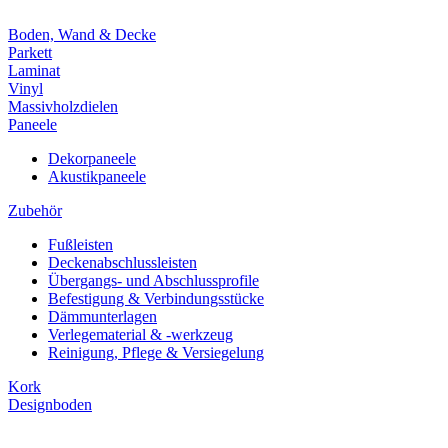
Boden, Wand & Decke
Parkett
Laminat
Vinyl
Massivholzdielen
Paneele
Dekorpaneele
Akustikpaneele
Zubehör
Fußleisten
Deckenabschlussleisten
Übergangs- und Abschlussprofile
Befestigung & Verbindungsstücke
Dämmunterlagen
Verlegematerial & -werkzeug
Reinigung, Pflege & Versiegelung
Kork
Designboden