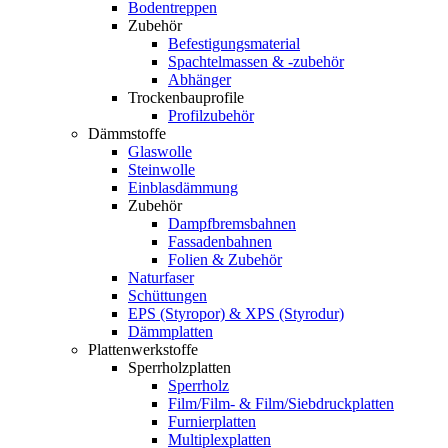
Bodentreppen
Zubehör
Befestigungsmaterial
Spachtelmassen & -zubehör
Abhänger
Trockenbauprofile
Profilzubehör
Dämmstoffe
Glaswolle
Steinwolle
Einblasdämmung
Zubehör
Dampfbremsbahnen
Fassadenbahnen
Folien & Zubehör
Naturfaser
Schüttungen
EPS (Styropor) & XPS (Styrodur)
Dämmplatten
Plattenwerkstoffe
Sperrholzplatten
Sperrholz
Film/Film- & Film/Siebdruckplatten
Furnierplatten
Multiplexplatten