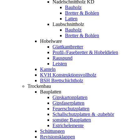
Nadelschnittholz KD
Bauholz
Bretter & Bohlen
Latten
Laubschnittholz
Bauholz
Bretter & Bohlen
Hobelware
Glattkantbretter
Profil-/Fasebretter & Hobeldielen
Rauspund
Leisten
Kanteln
KVH Konstruktionsvollholz
BSH Brettschichtholz
Trockenbau
Bauplatten
Gipskartonplatten
Gipsfaserplatten
Feuerschutzplatten
Schallschutzplatten & -zubehör
sonstige Bauplatten
Estrichelemente
Schüttungen
Revisionsklappen