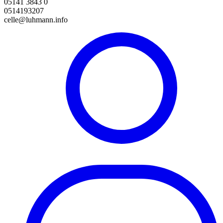
05141 3843 0
0514193207
celle@luhmann.info