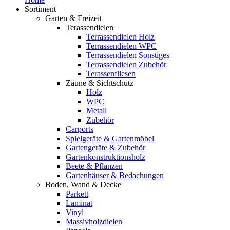
Sortiment
Garten & Freizeit
Terassendielen
Terrassendielen Holz
Terrassendielen WPC
Terrassendielen Sonstiges
Terrassendielen Zubehör
Terassenfliesen
Zäune & Sichtschutz
Holz
WPC
Metall
Zubehör
Carports
Spielgeräte & Gartenmöbel
Gartengeräte & Zubehör
Gartenkonstruktionsholz
Beete & Pflanzen
Gartenhäuser & Bedachungen
Boden, Wand & Decke
Parkett
Laminat
Vinyl
Massivholzdielen