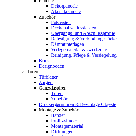
Paneele
Dekorpaneele
Akustikpaneele
Zubehör
Fußleisten
Deckenabschlussleisten
Übergangs- und Abschlussprofile
Befestigung & Verbindungsstücke
Dämmunterlagen
Verlegematerial & -werkzeug
Reinigung, Pflege & Versiegelung
Kork
Designboden
Türen
Türblätter
Zargen
Ganzglastüren
Türen
Zubehör
Drückergarnituren & Beschläge Objekte
Montage & Zubehör
Bänder
Profilzylinder
Montagematerial
Dichtungen