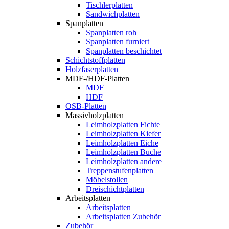
Tischlerplatten
Sandwichplatten
Spanplatten
Spanplatten roh
Spanplatten furniert
Spanplatten beschichtet
Schichtstoffplatten
Holzfaserplatten
MDF-/HDF-Platten
MDF
HDF
OSB-Platten
Massivholzplatten
Leimholzplatten Fichte
Leimholzplatten Kiefer
Leimholzplatten Eiche
Leimholzplatten Buche
Leimholzplatten andere
Treppenstufenplatten
Möbelstollen
Dreischichtplatten
Arbeitsplatten
Arbeitsplatten
Arbeitsplatten Zubehör
Zubehör