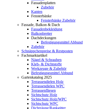
Fassadenplatten
Zubehör
Kanten
Fensterbänke
Fensterbänke Zubehör
Fassade, Balkon & Dach
Fassadenbekleidung
Balkonbretter
Dachdeckungen
Befestigungsmittel Abbund
Zubehör
Schnäppchenpreise & Restposten
Fachmarktartikel
Nägel & Schrauben
Kleb- & Dichtstoffe
Werkzeuge & Zubehör
Befestigungsmittel Abbund
Gartenkatalog 2025
Terrassendielen Holz
Terrassendielen WPC
Terrassenfliesen
Sichtschutz Holz
Sichtschutz Holz/WPC
Sichtschutz WPC
Dichtzäune/Rankgitter