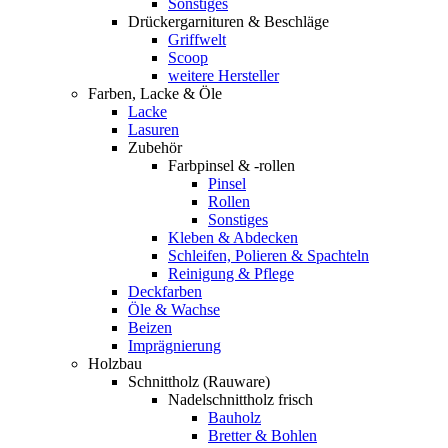
Sonstiges
Drückergarnituren & Beschläge
Griffwelt
Scoop
weitere Hersteller
Farben, Lacke & Öle
Lacke
Lasuren
Zubehör
Farbpinsel & -rollen
Pinsel
Rollen
Sonstiges
Kleben & Abdecken
Schleifen, Polieren & Spachteln
Reinigung & Pflege
Deckfarben
Öle & Wachse
Beizen
Imprägnierung
Holzbau
Schnittholz (Rauware)
Nadelschnittholz frisch
Bauholz
Bretter & Bohlen