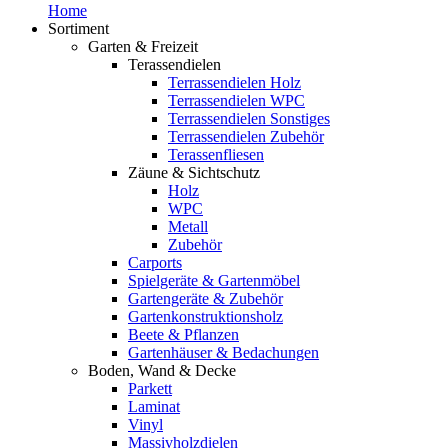
Home
Sortiment
Garten & Freizeit
Terassendielen
Terrassendielen Holz
Terrassendielen WPC
Terrassendielen Sonstiges
Terrassendielen Zubehör
Terassenfliesen
Zäune & Sichtschutz
Holz
WPC
Metall
Zubehör
Carports
Spielgeräte & Gartenmöbel
Gartengeräte & Zubehör
Gartenkonstruktionsholz
Beete & Pflanzen
Gartenhäuser & Bedachungen
Boden, Wand & Decke
Parkett
Laminat
Vinyl
Massivholzdielen