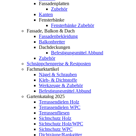
Fassadenplatten
Zubehör
Kanten
Fensterbänke
Fensterbänke Zubehör
Fassade, Balkon & Dach
Fassadenbekleidung
Balkonbretter
Dachdeckungen
Befestigungsmittel Abbund
Zubehör
Schnäppchenpreise & Restposten
Fachmarktartikel
Nägel & Schrauben
Kleb- & Dichtstoffe
Werkzeuge & Zubehör
Befestigungsmittel Abbund
Gartenkatalog 2025
Terrassendielen Holz
Terrassendielen WPC
Terrassenfliesen
Sichtschutz Holz
Sichtschutz Holz/WPC
Sichtschutz WPC
Dichtzäune/Rankgitter