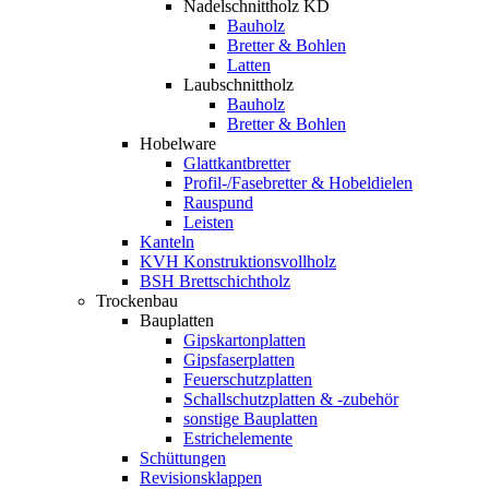
Nadelschnittholz KD
Bauholz
Bretter & Bohlen
Latten
Laubschnittholz
Bauholz
Bretter & Bohlen
Hobelware
Glattkantbretter
Profil-/Fasebretter & Hobeldielen
Rauspund
Leisten
Kanteln
KVH Konstruktionsvollholz
BSH Brettschichtholz
Trockenbau
Bauplatten
Gipskartonplatten
Gipsfaserplatten
Feuerschutzplatten
Schallschutzplatten & -zubehör
sonstige Bauplatten
Estrichelemente
Schüttungen
Revisionsklappen