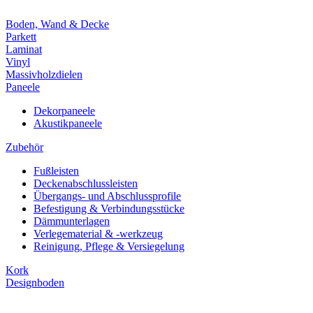
Boden, Wand & Decke
Parkett
Laminat
Vinyl
Massivholzdielen
Paneele
Dekorpaneele
Akustikpaneele
Zubehör
Fußleisten
Deckenabschlussleisten
Übergangs- und Abschlussprofile
Befestigung & Verbindungsstücke
Dämmunterlagen
Verlegematerial & -werkzeug
Reinigung, Pflege & Versiegelung
Kork
Designboden