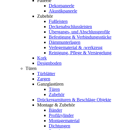
Paneele
Dekorpaneele
Akustikpaneele
Zubehör
Fußleisten
Deckenabschlussleisten
Übergangs- und Abschlussprofile
Befestigung & Verbindungsstücke
Dämmunterlagen
Verlegematerial & -werkzeug
Reinigung, Pflege & Versiegelung
Kork
Designboden
Türen
Türblätter
Zargen
Ganzglastüren
Türen
Zubehör
Drückergarnituren & Beschläge Objekte
Montage & Zubehör
Bänder
Profilzylinder
Montagematerial
Dichtungen