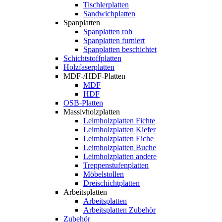
Tischlerplatten
Sandwichplatten
Spanplatten
Spanplatten roh
Spanplatten furniert
Spanplatten beschichtet
Schichtstoffplatten
Holzfaserplatten
MDF-/HDF-Platten
MDF
HDF
OSB-Platten
Massivholzplatten
Leimholzplatten Fichte
Leimholzplatten Kiefer
Leimholzplatten Eiche
Leimholzplatten Buche
Leimholzplatten andere
Treppenstufenplatten
Möbelstollen
Dreischichtplatten
Arbeitsplatten
Arbeitsplatten
Arbeitsplatten Zubehör
Zubehör