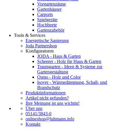
Vorgartenzäune
Gartenhäuser
Carports
Spielgeräte
Hochbeete
Gartenzubehör
Tools & Services
Energetische Sanierung
Joda Partnershop
Konfiguratoren
JODA - Haus & Garten
Scheerer - Holz für Haus & Garten
Traumgarten - Ideen & Systeme zur
Gartengestaltung
Osmo - Holz und Color
Isover - Wärmedämmung, Schall- und
Brandschutz
Produktinformationen
Artikel nicht gefunden?
Ihre Meinung ist uns wichtig!
Über uns
05141/3843-0
onlineshop@luhmann.info
Kontakt