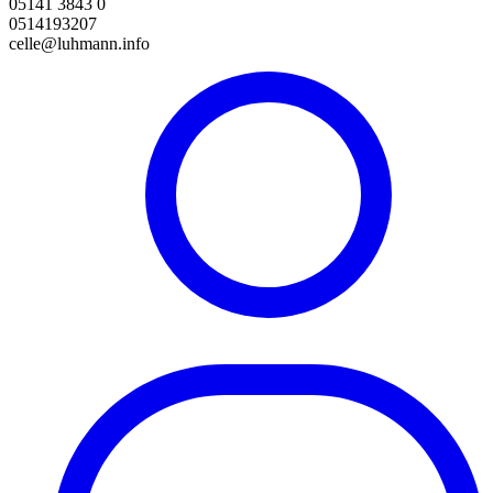
05141 3843 0
0514193207
celle@luhmann.info