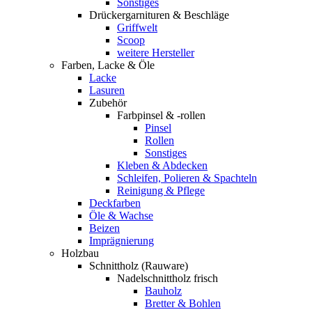
Sonstiges
Drückergarnituren & Beschläge
Griffwelt
Scoop
weitere Hersteller
Farben, Lacke & Öle
Lacke
Lasuren
Zubehör
Farbpinsel & -rollen
Pinsel
Rollen
Sonstiges
Kleben & Abdecken
Schleifen, Polieren & Spachteln
Reinigung & Pflege
Deckfarben
Öle & Wachse
Beizen
Imprägnierung
Holzbau
Schnittholz (Rauware)
Nadelschnittholz frisch
Bauholz
Bretter & Bohlen