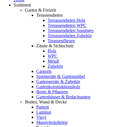
Sortiment
Garten & Freizeit
Terassendielen
Terrassendielen Holz
Terrassendielen WPC
Terrassendielen Sonstiges
Terrassendielen Zubehör
Terassenfliesen
Zäune & Sichtschutz
Holz
WPC
Metall
Zubehör
Carports
Spielgeräte & Gartenmöbel
Gartengeräte & Zubehör
Gartenkonstruktionsholz
Beete & Pflanzen
Gartenhäuser & Bedachungen
Boden, Wand & Decke
Parkett
Laminat
Vinyl
Massivholzdielen