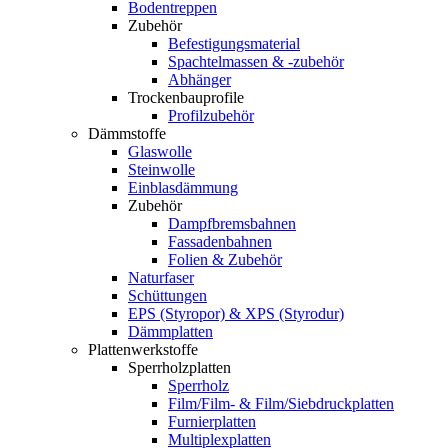
Bodentreppen
Zubehör
Befestigungsmaterial
Spachtelmassen & -zubehör
Abhänger
Trockenbauprofile
Profilzubehör
Dämmstoffe
Glaswolle
Steinwolle
Einblasdämmung
Zubehör
Dampfbremsbahnen
Fassadenbahnen
Folien & Zubehör
Naturfaser
Schüttungen
EPS (Styropor) & XPS (Styrodur)
Dämmplatten
Plattenwerkstoffe
Sperrholzplatten
Sperrholz
Film/Film- & Film/Siebdruckplatten
Furnierplatten
Multiplexplatten