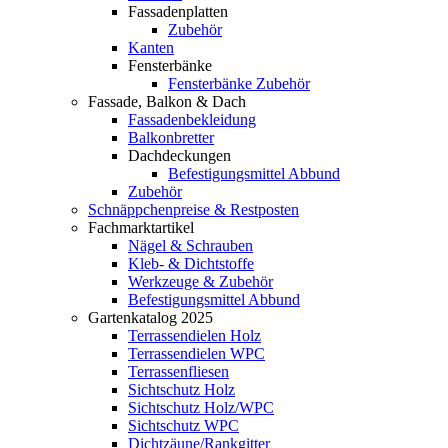
Fassadenplatten
Zubehör
Kanten
Fensterbänke
Fensterbänke Zubehör
Fassade, Balkon & Dach
Fassadenbekleidung
Balkonbretter
Dachdeckungen
Befestigungsmittel Abbund
Zubehör
Schnäppchenpreise & Restposten
Fachmarktartikel
Nägel & Schrauben
Kleb- & Dichtstoffe
Werkzeuge & Zubehör
Befestigungsmittel Abbund
Gartenkatalog 2025
Terrassendielen Holz
Terrassendielen WPC
Terrassenfliesen
Sichtschutz Holz
Sichtschutz Holz/WPC
Sichtschutz WPC
Dichtzäune/Rankgitter