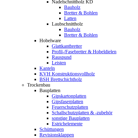
Nadelschnittholz KD
Bauholz
Bretter & Bohlen
Latten
Laubschnittholz
Bauholz
Bretter & Bohlen
Hobelware
Glattkantbretter
Profil-/Fasebretter & Hobeldielen
Rauspund
Leisten
Kanteln
KVH Konstruktionsvollholz
BSH Brettschichtholz
Trockenbau
Bauplatten
Gipskartonplatten
Gipsfaserplatten
Feuerschutzplatten
Schallschutzplatten & -zubehör
sonstige Bauplatten
Estrichelemente
Schüttungen
Revisionsklappen