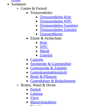
Sortiment
Garten & Freizeit
Terassendielen
Terrassendielen Holz
Terrassendielen WPC
Terrassendielen Sonstiges
Terrassendielen Zubehör
Terassenfliesen
Zäune & Sichtschutz
Holz
WPC
Metall
Zubehör
Carports
Spielgeräte & Gartenmöbel
Gartengeräte & Zubehör
Gartenkonstruktionsholz
Beete & Pflanzen
Gartenhäuser & Bedachungen
Boden, Wand & Decke
Parkett
Laminat
Vinyl
Massivholzdielen