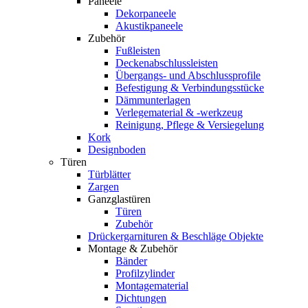
Paneele
Dekorpaneele
Akustikpaneele
Zubehör
Fußleisten
Deckenabschlussleisten
Übergangs- und Abschlussprofile
Befestigung & Verbindungsstücke
Dämmunterlagen
Verlegematerial & -werkzeug
Reinigung, Pflege & Versiegelung
Kork
Designboden
Türen
Türblätter
Zargen
Ganzglastüren
Türen
Zubehör
Drückergarnituren & Beschläge Objekte
Montage & Zubehör
Bänder
Profilzylinder
Montagematerial
Dichtungen