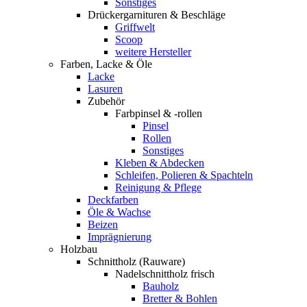
Sonstiges
Drückergarnituren & Beschläge
Griffwelt
Scoop
weitere Hersteller
Farben, Lacke & Öle
Lacke
Lasuren
Zubehör
Farbpinsel & -rollen
Pinsel
Rollen
Sonstiges
Kleben & Abdecken
Schleifen, Polieren & Spachteln
Reinigung & Pflege
Deckfarben
Öle & Wachse
Beizen
Imprägnierung
Holzbau
Schnittholz (Rauware)
Nadelschnittholz frisch
Bauholz
Bretter & Bohlen