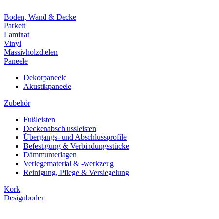
Boden, Wand & Decke
Parkett
Laminat
Vinyl
Massivholzdielen
Paneele
Dekorpaneele
Akustikpaneele
Zubehör
Fußleisten
Deckenabschlussleisten
Übergangs- und Abschlussprofile
Befestigung & Verbindungsstücke
Dämmunterlagen
Verlegematerial & -werkzeug
Reinigung, Pflege & Versiegelung
Kork
Designboden