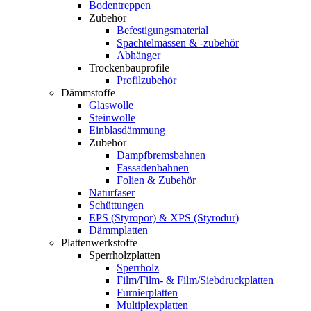
Bodentreppen
Zubehör
Befestigungsmaterial
Spachtelmassen & -zubehör
Abhänger
Trockenbauprofile
Profilzubehör
Dämmstoffe
Glaswolle
Steinwolle
Einblasdämmung
Zubehör
Dampfbremsbahnen
Fassadenbahnen
Folien & Zubehör
Naturfaser
Schüttungen
EPS (Styropor) & XPS (Styrodur)
Dämmplatten
Plattenwerkstoffe
Sperrholzplatten
Sperrholz
Film/Film- & Film/Siebdruckplatten
Furnierplatten
Multiplexplatten