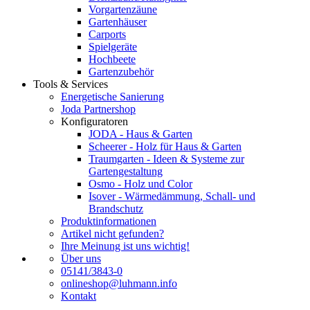
Vorgartenzäune
Gartenhäuser
Carports
Spielgeräte
Hochbeete
Gartenzubehör
Tools & Services
Energetische Sanierung
Joda Partnershop
Konfiguratoren
JODA - Haus & Garten
Scheerer - Holz für Haus & Garten
Traumgarten - Ideen & Systeme zur
Gartengestaltung
Osmo - Holz und Color
Isover - Wärmedämmung, Schall- und
Brandschutz
Produktinformationen
Artikel nicht gefunden?
Ihre Meinung ist uns wichtig!
Über uns
05141/3843-0
onlineshop@luhmann.info
Kontakt