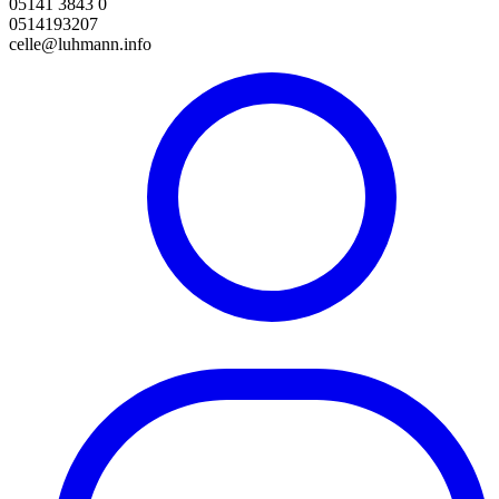
05141 3843 0
0514193207
celle@luhmann.info