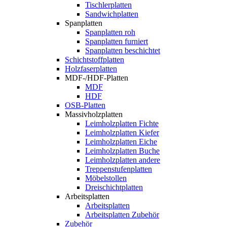
Tischlerplatten
Sandwichplatten
Spanplatten
Spanplatten roh
Spanplatten furniert
Spanplatten beschichtet
Schichtstoffplatten
Holzfaserplatten
MDF-/HDF-Platten
MDF
HDF
OSB-Platten
Massivholzplatten
Leimholzplatten Fichte
Leimholzplatten Kiefer
Leimholzplatten Eiche
Leimholzplatten Buche
Leimholzplatten andere
Treppenstufenplatten
Möbelstollen
Dreischichtplatten
Arbeitsplatten
Arbeitsplatten
Arbeitsplatten Zubehör
Zubehör