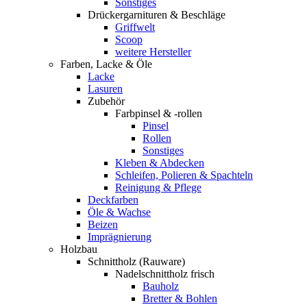
Sonstiges
Drückergarnituren & Beschläge
Griffwelt
Scoop
weitere Hersteller
Farben, Lacke & Öle
Lacke
Lasuren
Zubehör
Farbpinsel & -rollen
Pinsel
Rollen
Sonstiges
Kleben & Abdecken
Schleifen, Polieren & Spachteln
Reinigung & Pflege
Deckfarben
Öle & Wachse
Beizen
Imprägnierung
Holzbau
Schnittholz (Rauware)
Nadelschnittholz frisch
Bauholz
Bretter & Bohlen