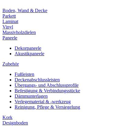
Boden, Wand & Decke
Parkett
Laminat
Vinyl
Massivholzdielen
Paneele
Dekorpaneele
Akustikpaneele
Zubehör
Fußleisten
Deckenabschlussleisten
Übergangs- und Abschlussprofile
Befestigung & Verbindungsstücke
Dämmunterlagen
Verlegematerial & -werkzeug
Reinigung, Pflege & Versiegelung
Kork
Designboden