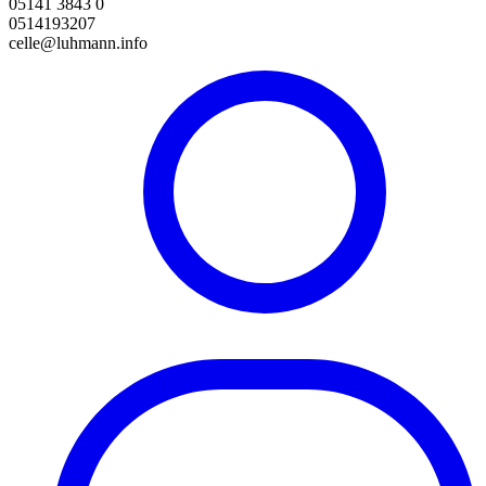
05141 3843 0
0514193207
celle@luhmann.info