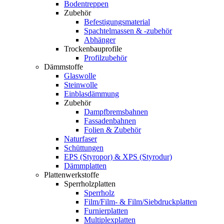
Bodentreppen
Zubehör
Befestigungsmaterial
Spachtelmassen & -zubehör
Abhänger
Trockenbauprofile
Profilzubehör
Dämmstoffe
Glaswolle
Steinwolle
Einblasdämmung
Zubehör
Dampfbremsbahnen
Fassadenbahnen
Folien & Zubehör
Naturfaser
Schüttungen
EPS (Styropor) & XPS (Styrodur)
Dämmplatten
Plattenwerkstoffe
Sperrholzplatten
Sperrholz
Film/Film- & Film/Siebdruckplatten
Furnierplatten
Multiplexplatten