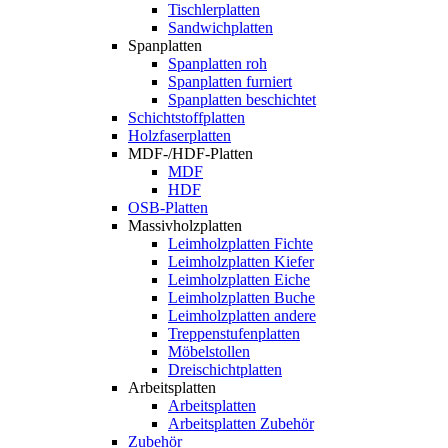
Tischlerplatten
Sandwichplatten
Spanplatten
Spanplatten roh
Spanplatten furniert
Spanplatten beschichtet
Schichtstoffplatten
Holzfaserplatten
MDF-/HDF-Platten
MDF
HDF
OSB-Platten
Massivholzplatten
Leimholzplatten Fichte
Leimholzplatten Kiefer
Leimholzplatten Eiche
Leimholzplatten Buche
Leimholzplatten andere
Treppenstufenplatten
Möbelstollen
Dreischichtplatten
Arbeitsplatten
Arbeitsplatten
Arbeitsplatten Zubehör
Zubehör