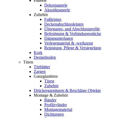
Paneele
Dekorpaneele
Akustikpaneele
Zubehör
Fußleisten
Deckenabschlussleisten
Übergangs- und Abschlussprofile
Befestigung & Verbindungsstücke
Dämmunterlagen
Verlegematerial & -werkzeug
Reinigung, Pflege & Versiegelung
Kork
Designboden
Türen
Türblätter
Zargen
Ganzglastüren
Türen
Zubehör
Drückergarnituren & Beschläge Objekte
Montage & Zubehör
Bänder
Profilzylinder
Montagematerial
Dichtungen