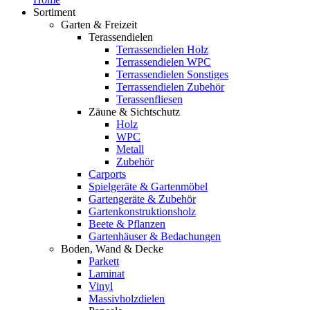
Sortiment
Garten & Freizeit
Terassendielen
Terrassendielen Holz
Terrassendielen WPC
Terrassendielen Sonstiges
Terrassendielen Zubehör
Terassenfliesen
Zäune & Sichtschutz
Holz
WPC
Metall
Zubehör
Carports
Spielgeräte & Gartenmöbel
Gartengeräte & Zubehör
Gartenkonstruktionsholz
Beete & Pflanzen
Gartenhäuser & Bedachungen
Boden, Wand & Decke
Parkett
Laminat
Vinyl
Massivholzdielen