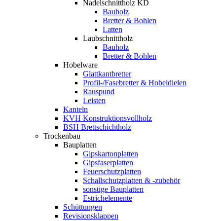
Nadelschnittholz KD
Bauholz
Bretter & Bohlen
Latten
Laubschnittholz
Bauholz
Bretter & Bohlen
Hobelware
Glattkantbretter
Profil-/Fasebretter & Hobeldielen
Rauspund
Leisten
Kanteln
KVH Konstruktionsvollholz
BSH Brettschichtholz
Trockenbau
Bauplatten
Gipskartonplatten
Gipsfaserplatten
Feuerschutzplatten
Schallschutzplatten & -zubehör
sonstige Bauplatten
Estrichelemente
Schüttungen
Revisionsklappen