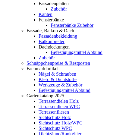
Fassadenplatten
Zubehör
Kanten
Fensterbänke
Fensterbänke Zubehör
Fassade, Balkon & Dach
Fassadenbekleidung
Balkonbretter
Dachdeckungen
Befestigungsmittel Abbund
Zubehör
Schnäppchenpreise & Restposten
Fachmarktartikel
Nägel & Schrauben
Kleb- & Dichtstoffe
Werkzeuge & Zubehör
Befestigungsmittel Abbund
Gartenkatalog 2025
Terrassendielen Holz
Terrassendielen WPC
Terrassenfliesen
Sichtschutz Holz
Sichtschutz Holz/WPC
Sichtschutz WPC
Dichtzäune/Rankgitter