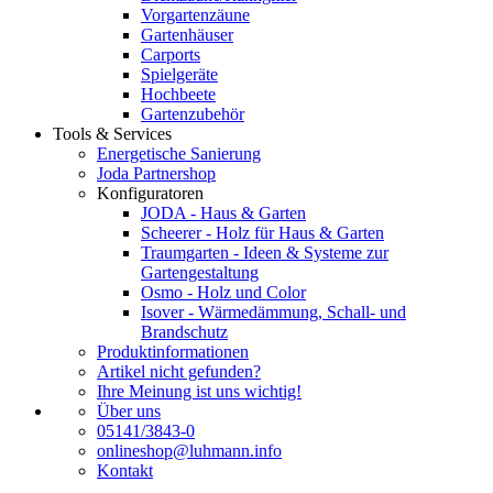
Vorgartenzäune
Gartenhäuser
Carports
Spielgeräte
Hochbeete
Gartenzubehör
Tools & Services
Energetische Sanierung
Joda Partnershop
Konfiguratoren
JODA - Haus & Garten
Scheerer - Holz für Haus & Garten
Traumgarten - Ideen & Systeme zur
Gartengestaltung
Osmo - Holz und Color
Isover - Wärmedämmung, Schall- und
Brandschutz
Produktinformationen
Artikel nicht gefunden?
Ihre Meinung ist uns wichtig!
Über uns
05141/3843-0
onlineshop@luhmann.info
Kontakt