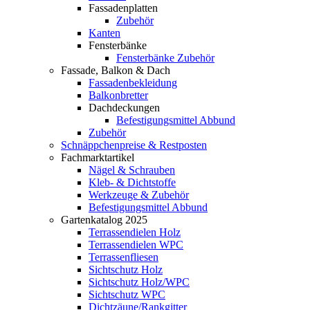
Fassadenplatten
Zubehör
Kanten
Fensterbänke
Fensterbänke Zubehör
Fassade, Balkon & Dach
Fassadenbekleidung
Balkonbretter
Dachdeckungen
Befestigungsmittel Abbund
Zubehör
Schnäppchenpreise & Restposten
Fachmarktartikel
Nägel & Schrauben
Kleb- & Dichtstoffe
Werkzeuge & Zubehör
Befestigungsmittel Abbund
Gartenkatalog 2025
Terrassendielen Holz
Terrassendielen WPC
Terrassenfliesen
Sichtschutz Holz
Sichtschutz Holz/WPC
Sichtschutz WPC
Dichtzäune/Rankgitter