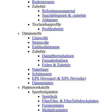
Bodentreppen
Zubehör
Befestigungsmaterial
Spachtelmassen & -zubehör
Abhänger
Trockenbauprofile
Profilzubehör
Dämmstoffe
Glaswolle
Steinwolle
Einblasdämmung
Zubehör
Dampfbremsbahnen
Fassadenbahnen
Folien & Zubehör
Naturfaser
Schüttungen
EPS (Styropor) & XPS (Styrodur)
Dämmplatten
Plattenwerkstoffe
Sperrholzplatten
Sperrholz
Film/Film- & Film/Siebdruckplatten
Furnierplatten
Multiplexplatten