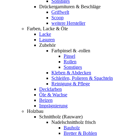
Sonstiges
Drückergarnituren & Beschläge
Griffwelt
Scoop
weitere Hersteller
Farben, Lacke & Öle
Lacke
Lasuren
Zubehör
Farbpinsel & -rollen
Pinsel
Rollen
Sonstiges
Kleben & Abdecken
Schleifen, Polieren & Spachteln
Reinigung & Pflege
Deckfarben
Öle & Wachse
Beizen
Imprägnierung
Holzbau
Schnittholz (Rauware)
Nadelschnittholz frisch
Bauholz
Bretter & Bohlen