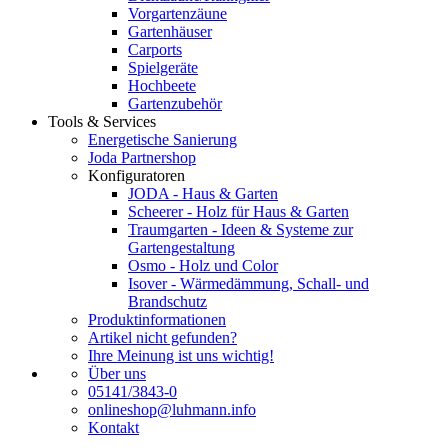
Vorgartenzäune
Gartenhäuser
Carports
Spielgeräte
Hochbeete
Gartenzubehör
Tools & Services
Energetische Sanierung
Joda Partnershop
Konfiguratoren
JODA - Haus & Garten
Scheerer - Holz für Haus & Garten
Traumgarten - Ideen & Systeme zur
Gartengestaltung
Osmo - Holz und Color
Isover - Wärmedämmung, Schall- und
Brandschutz
Produktinformationen
Artikel nicht gefunden?
Ihre Meinung ist uns wichtig!
Über uns
05141/3843-0
onlineshop@luhmann.info
Kontakt