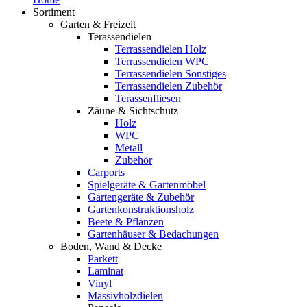
Sortiment
Garten & Freizeit
Terassendielen
Terrassendielen Holz
Terrassendielen WPC
Terrassendielen Sonstiges
Terrassendielen Zubehör
Terassenfliesen
Zäune & Sichtschutz
Holz
WPC
Metall
Zubehör
Carports
Spielgeräte & Gartenmöbel
Gartengeräte & Zubehör
Gartenkonstruktionsholz
Beete & Pflanzen
Gartenhäuser & Bedachungen
Boden, Wand & Decke
Parkett
Laminat
Vinyl
Massivholzdielen