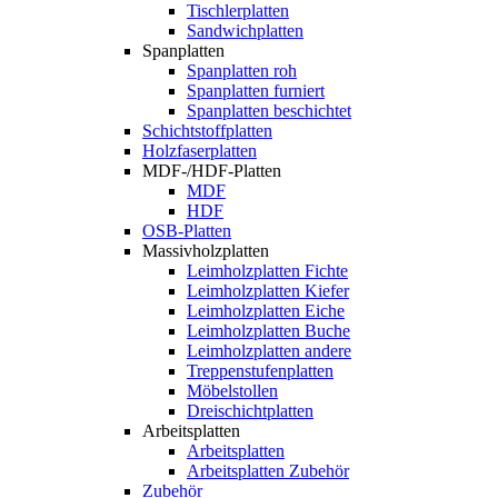
Tischlerplatten
Sandwichplatten
Spanplatten
Spanplatten roh
Spanplatten furniert
Spanplatten beschichtet
Schichtstoffplatten
Holzfaserplatten
MDF-/HDF-Platten
MDF
HDF
OSB-Platten
Massivholzplatten
Leimholzplatten Fichte
Leimholzplatten Kiefer
Leimholzplatten Eiche
Leimholzplatten Buche
Leimholzplatten andere
Treppenstufenplatten
Möbelstollen
Dreischichtplatten
Arbeitsplatten
Arbeitsplatten
Arbeitsplatten Zubehör
Zubehör