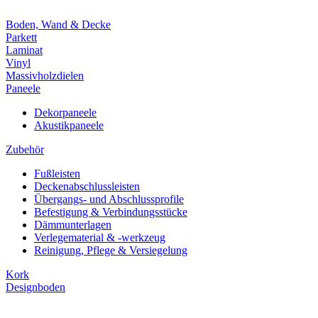
Boden, Wand & Decke
Parkett
Laminat
Vinyl
Massivholzdielen
Paneele
Dekorpaneele
Akustikpaneele
Zubehör
Fußleisten
Deckenabschlussleisten
Übergangs- und Abschlussprofile
Befestigung & Verbindungsstücke
Dämmunterlagen
Verlegematerial & -werkzeug
Reinigung, Pflege & Versiegelung
Kork
Designboden