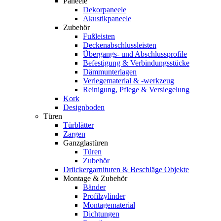
Paneele
Dekorpaneele
Akustikpaneele
Zubehör
Fußleisten
Deckenabschlussleisten
Übergangs- und Abschlussprofile
Befestigung & Verbindungsstücke
Dämmunterlagen
Verlegematerial & -werkzeug
Reinigung, Pflege & Versiegelung
Kork
Designboden
Türen
Türblätter
Zargen
Ganzglastüren
Türen
Zubehör
Drückergarnituren & Beschläge Objekte
Montage & Zubehör
Bänder
Profilzylinder
Montagematerial
Dichtungen