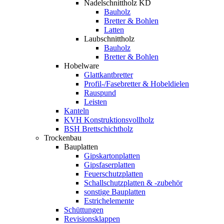
Nadelschnittholz KD
Bauholz
Bretter & Bohlen
Latten
Laubschnittholz
Bauholz
Bretter & Bohlen
Hobelware
Glattkantbretter
Profil-/Fasebretter & Hobeldielen
Rauspund
Leisten
Kanteln
KVH Konstruktionsvollholz
BSH Brettschichtholz
Trockenbau
Bauplatten
Gipskartonplatten
Gipsfaserplatten
Feuerschutzplatten
Schallschutzplatten & -zubehör
sonstige Bauplatten
Estrichelemente
Schüttungen
Revisionsklappen