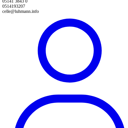
05141 3843 0
0514193207
celle@luhmann.info