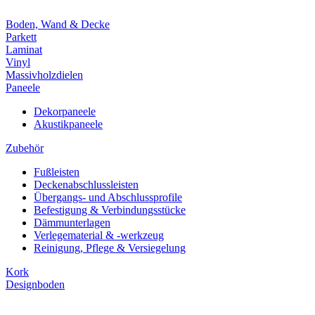
Boden, Wand & Decke
Parkett
Laminat
Vinyl
Massivholzdielen
Paneele
Dekorpaneele
Akustikpaneele
Zubehör
Fußleisten
Deckenabschlussleisten
Übergangs- und Abschlussprofile
Befestigung & Verbindungsstücke
Dämmunterlagen
Verlegematerial & -werkzeug
Reinigung, Pflege & Versiegelung
Kork
Designboden