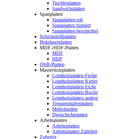
Tischlerplatten
Sandwichplatten
Spanplatten
Spanplatten roh
Spanplatten furniert
Spanplatten beschichtet
Schichtstoffplatten
Holzfaserplatten
MDF-/HDF-Platten
MDF
HDF
OSB-Platten
Massivholzplatten
Leimholzplatten Fichte
Leimholzplatten Kiefer
Leimholzplatten Eiche
Leimholzplatten Buche
Leimholzplatten andere
Treppenstufenplatten
Möbelstollen
Dreischichtplatten
Arbeitsplatten
Arbeitsplatten
Arbeitsplatten Zubehör
Zubehör