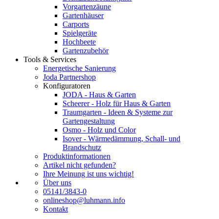
Vorgartenzäune
Gartenhäuser
Carports
Spielgeräte
Hochbeete
Gartenzubehör
Tools & Services
Energetische Sanierung
Joda Partnershop
Konfiguratoren
JODA - Haus & Garten
Scheerer - Holz für Haus & Garten
Traumgarten - Ideen & Systeme zur
Gartengestaltung
Osmo - Holz und Color
Isover - Wärmedämmung, Schall- und
Brandschutz
Produktinformationen
Artikel nicht gefunden?
Ihre Meinung ist uns wichtig!
Über uns
05141/3843-0
onlineshop@luhmann.info
Kontakt