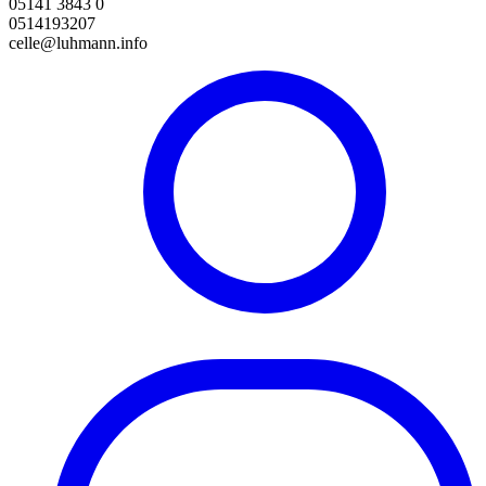
05141 3843 0
0514193207
celle@luhmann.info