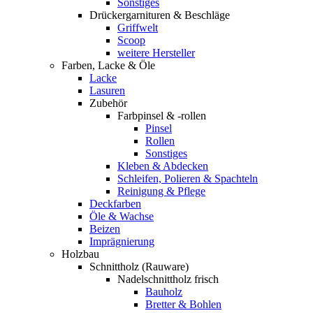
Sonstiges
Drückergarnituren & Beschläge
Griffwelt
Scoop
weitere Hersteller
Farben, Lacke & Öle
Lacke
Lasuren
Zubehör
Farbpinsel & -rollen
Pinsel
Rollen
Sonstiges
Kleben & Abdecken
Schleifen, Polieren & Spachteln
Reinigung & Pflege
Deckfarben
Öle & Wachse
Beizen
Imprägnierung
Holzbau
Schnittholz (Rauware)
Nadelschnittholz frisch
Bauholz
Bretter & Bohlen