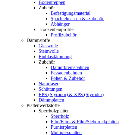
Bodentreppen
Zubehör
Befestigungsmaterial
Spachtelmassen & -zubehör
Abhänger
Trockenbauprofile
Profilzubehör
Dämmstoffe
Glaswolle
Steinwolle
Einblasdämmung
Zubehör
Dampfbremsbahnen
Fassadenbahnen
Folien & Zubehör
Naturfaser
Schüttungen
EPS (Styropor) & XPS (Styrodur)
Dämmplatten
Plattenwerkstoffe
Sperrholzplatten
Sperrholz
Film/Film- & Film/Siebdruckplatten
Furnierplatten
Multiplexplatten