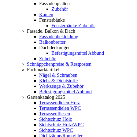
Fassadenplatten
Zubehör
Kanten
Fensterbänke
Fensterbänke Zubehör
Fassade, Balkon & Dach
Fassadenbekleidung
Balkonbretter
Dachdeckungen
Befestigungsmittel Abbund
Zubehör
Schnäppchenpreise & Restposten
Fachmarktartikel
Nägel & Schrauben
Kleb- & Dichtstoffe
Werkzeuge & Zubehör
Befestigungsmittel Abbund
Gartenkatalog 2025
Terrassendielen Holz
Terrassendielen WPC
Terrassenfliesen
Sichtschutz Holz
Sichtschutz Holz/WPC
Sichtschutz WPC
Dichtzäune/Rankgitter