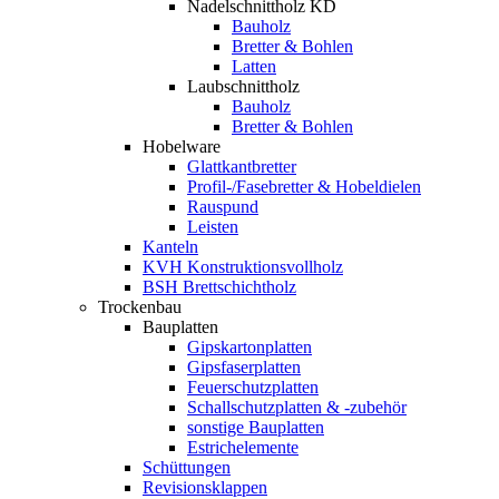
Nadelschnittholz KD
Bauholz
Bretter & Bohlen
Latten
Laubschnittholz
Bauholz
Bretter & Bohlen
Hobelware
Glattkantbretter
Profil-/Fasebretter & Hobeldielen
Rauspund
Leisten
Kanteln
KVH Konstruktionsvollholz
BSH Brettschichtholz
Trockenbau
Bauplatten
Gipskartonplatten
Gipsfaserplatten
Feuerschutzplatten
Schallschutzplatten & -zubehör
sonstige Bauplatten
Estrichelemente
Schüttungen
Revisionsklappen