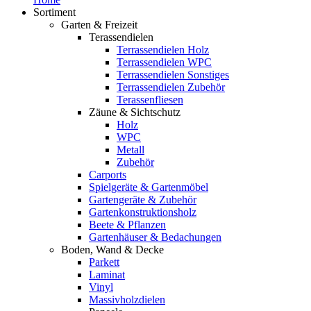
Sortiment
Garten & Freizeit
Terassendielen
Terrassendielen Holz
Terrassendielen WPC
Terrassendielen Sonstiges
Terrassendielen Zubehör
Terassenfliesen
Zäune & Sichtschutz
Holz
WPC
Metall
Zubehör
Carports
Spielgeräte & Gartenmöbel
Gartengeräte & Zubehör
Gartenkonstruktionsholz
Beete & Pflanzen
Gartenhäuser & Bedachungen
Boden, Wand & Decke
Parkett
Laminat
Vinyl
Massivholzdielen