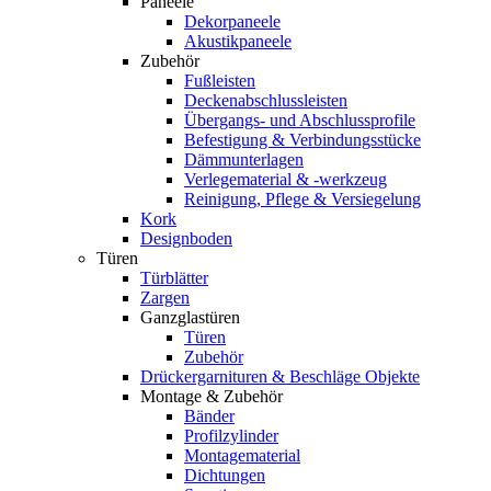
Paneele
Dekorpaneele
Akustikpaneele
Zubehör
Fußleisten
Deckenabschlussleisten
Übergangs- und Abschlussprofile
Befestigung & Verbindungsstücke
Dämmunterlagen
Verlegematerial & -werkzeug
Reinigung, Pflege & Versiegelung
Kork
Designboden
Türen
Türblätter
Zargen
Ganzglastüren
Türen
Zubehör
Drückergarnituren & Beschläge Objekte
Montage & Zubehör
Bänder
Profilzylinder
Montagematerial
Dichtungen