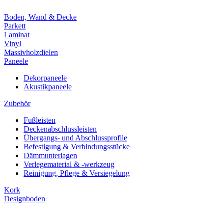
Boden, Wand & Decke
Parkett
Laminat
Vinyl
Massivholzdielen
Paneele
Dekorpaneele
Akustikpaneele
Zubehör
Fußleisten
Deckenabschlussleisten
Übergangs- und Abschlussprofile
Befestigung & Verbindungsstücke
Dämmunterlagen
Verlegematerial & -werkzeug
Reinigung, Pflege & Versiegelung
Kork
Designboden