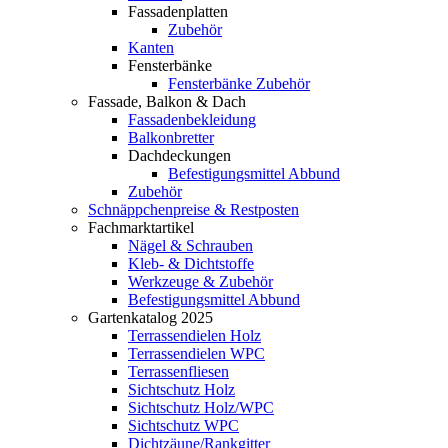
Fassadenplatten
Zubehör
Kanten
Fensterbänke
Fensterbänke Zubehör
Fassade, Balkon & Dach
Fassadenbekleidung
Balkonbretter
Dachdeckungen
Befestigungsmittel Abbund
Zubehör
Schnäppchenpreise & Restposten
Fachmarktartikel
Nägel & Schrauben
Kleb- & Dichtstoffe
Werkzeuge & Zubehör
Befestigungsmittel Abbund
Gartenkatalog 2025
Terrassendielen Holz
Terrassendielen WPC
Terrassenfliesen
Sichtschutz Holz
Sichtschutz Holz/WPC
Sichtschutz WPC
Dichtzäune/Rankgitter