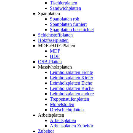
Tischlerplatten
Sandwichplatten
Spanplatten
Spanplatten roh
Spanplatten furniert
Spanplatten beschichtet
Schichtstoffplatten
Holzfaserplatten
MDF-/HDF-Platten
MDF
HDF
OSB-Platten
Massivholzplatten
Leimholzplatten Fichte
Leimholzplatten Kiefer
Leimholzplatten Eiche
Leimholzplatten Buche
Leimholzplatten andere
Treppenstufenplatten
Möbelstollen
Dreischichtplatten
Arbeitsplatten
Arbeitsplatten
Arbeitsplatten Zubehör
Zubehör