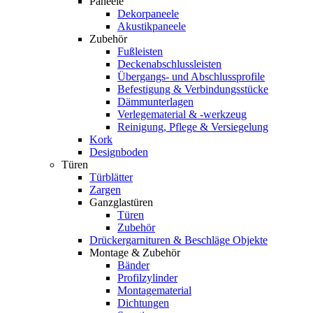
Paneele
Dekorpaneele
Akustikpaneele
Zubehör
Fußleisten
Deckenabschlussleisten
Übergangs- und Abschlussprofile
Befestigung & Verbindungsstücke
Dämmunterlagen
Verlegematerial & -werkzeug
Reinigung, Pflege & Versiegelung
Kork
Designboden
Türen
Türblätter
Zargen
Ganzglastüren
Türen
Zubehör
Drückergarnituren & Beschläge Objekte
Montage & Zubehör
Bänder
Profilzylinder
Montagematerial
Dichtungen