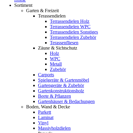
Sortiment
Garten & Freizeit
Terassendielen
Terrassendielen Holz
Terrassendielen WPC
Terrassendielen Sonstiges
Terrassendielen Zubehör
Terassenfliesen
Zäune & Sichtschutz
Holz
WPC
Metall
Zubehör
Carports
Spielgeräte & Gartenmöbel
Gartengeräte & Zubehör
Gartenkonstruktionsholz
Beete & Pflanzen
Gartenhäuser & Bedachungen
Boden, Wand & Decke
Parkett
Laminat
Vinyl
Massivholzdielen