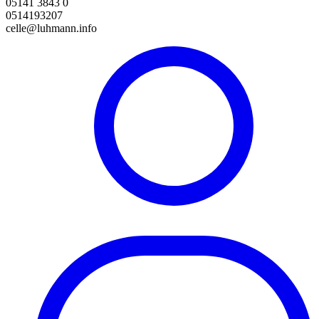
05141 3843 0
0514193207
celle@luhmann.info