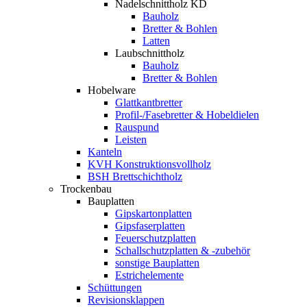
Nadelschnittholz KD
Bauholz
Bretter & Bohlen
Latten
Laubschnittholz
Bauholz
Bretter & Bohlen
Hobelware
Glattkantbretter
Profil-/Fasebretter & Hobeldielen
Rauspund
Leisten
Kanteln
KVH Konstruktionsvollholz
BSH Brettschichtholz
Trockenbau
Bauplatten
Gipskartonplatten
Gipsfaserplatten
Feuerschutzplatten
Schallschutzplatten & -zubehör
sonstige Bauplatten
Estrichelemente
Schüttungen
Revisionsklappen