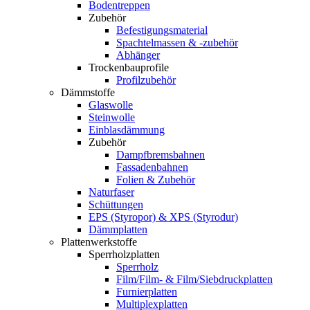
Bodentreppen
Zubehör
Befestigungsmaterial
Spachtelmassen & -zubehör
Abhänger
Trockenbauprofile
Profilzubehör
Dämmstoffe
Glaswolle
Steinwolle
Einblasdämmung
Zubehör
Dampfbremsbahnen
Fassadenbahnen
Folien & Zubehör
Naturfaser
Schüttungen
EPS (Styropor) & XPS (Styrodur)
Dämmplatten
Plattenwerkstoffe
Sperrholzplatten
Sperrholz
Film/Film- & Film/Siebdruckplatten
Furnierplatten
Multiplexplatten