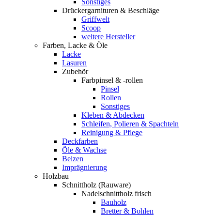
Sonstiges
Drückergarnituren & Beschläge
Griffwelt
Scoop
weitere Hersteller
Farben, Lacke & Öle
Lacke
Lasuren
Zubehör
Farbpinsel & -rollen
Pinsel
Rollen
Sonstiges
Kleben & Abdecken
Schleifen, Polieren & Spachteln
Reinigung & Pflege
Deckfarben
Öle & Wachse
Beizen
Imprägnierung
Holzbau
Schnittholz (Rauware)
Nadelschnittholz frisch
Bauholz
Bretter & Bohlen