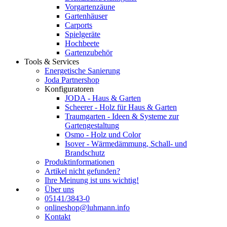
Vorgartenzäune
Gartenhäuser
Carports
Spielgeräte
Hochbeete
Gartenzubehör
Tools & Services
Energetische Sanierung
Joda Partnershop
Konfiguratoren
JODA - Haus & Garten
Scheerer - Holz für Haus & Garten
Traumgarten - Ideen & Systeme zur
Gartengestaltung
Osmo - Holz und Color
Isover - Wärmedämmung, Schall- und
Brandschutz
Produktinformationen
Artikel nicht gefunden?
Ihre Meinung ist uns wichtig!
Über uns
05141/3843-0
onlineshop@luhmann.info
Kontakt