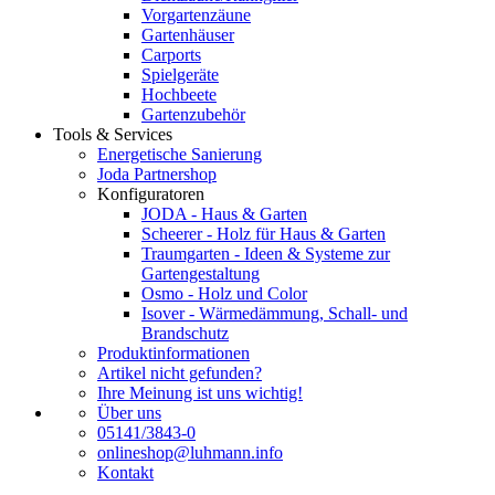
Vorgartenzäune
Gartenhäuser
Carports
Spielgeräte
Hochbeete
Gartenzubehör
Tools & Services
Energetische Sanierung
Joda Partnershop
Konfiguratoren
JODA - Haus & Garten
Scheerer - Holz für Haus & Garten
Traumgarten - Ideen & Systeme zur
Gartengestaltung
Osmo - Holz und Color
Isover - Wärmedämmung, Schall- und
Brandschutz
Produktinformationen
Artikel nicht gefunden?
Ihre Meinung ist uns wichtig!
Über uns
05141/3843-0
onlineshop@luhmann.info
Kontakt