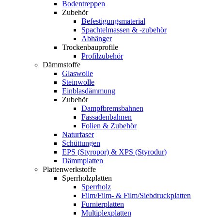
Bodentreppen
Zubehör
Befestigungsmaterial
Spachtelmassen & -zubehör
Abhänger
Trockenbauprofile
Profilzubehör
Dämmstoffe
Glaswolle
Steinwolle
Einblasdämmung
Zubehör
Dampfbremsbahnen
Fassadenbahnen
Folien & Zubehör
Naturfaser
Schüttungen
EPS (Styropor) & XPS (Styrodur)
Dämmplatten
Plattenwerkstoffe
Sperrholzplatten
Sperrholz
Film/Film- & Film/Siebdruckplatten
Furnierplatten
Multiplexplatten