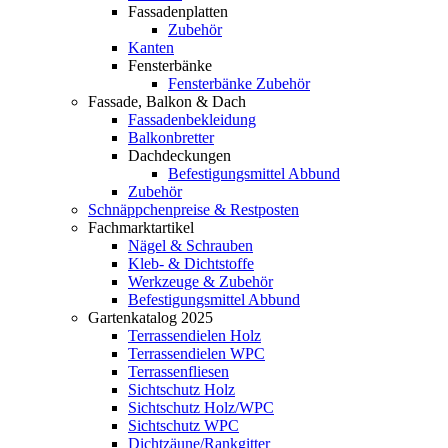
Fassadenplatten
Zubehör
Kanten
Fensterbänke
Fensterbänke Zubehör
Fassade, Balkon & Dach
Fassadenbekleidung
Balkonbretter
Dachdeckungen
Befestigungsmittel Abbund
Zubehör
Schnäppchenpreise & Restposten
Fachmarktartikel
Nägel & Schrauben
Kleb- & Dichtstoffe
Werkzeuge & Zubehör
Befestigungsmittel Abbund
Gartenkatalog 2025
Terrassendielen Holz
Terrassendielen WPC
Terrassenfliesen
Sichtschutz Holz
Sichtschutz Holz/WPC
Sichtschutz WPC
Dichtzäune/Rankgitter