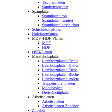
Tischlerplatten
Sandwichplatten
Spanplatten
Spanplatten roh
Spanplatten furniert
Spanplatten beschichtet
Schichtstoffplatten
Holzfaserplatten
MDF-/HDF-Platten
MDF
HDF
OSB-Platten
Massivholzplatten
Leimholzplatten Fichte
Leimholzplatten Kiefer
Leimholzplatten Eiche
Leimholzplatten Buche
Leimholzplatten andere
Treppenstufenplatten
Möbelstollen
Dreischichtplatten
Arbeitsplatten
Arbeitsplatten
Arbeitsplatten Zubehör
Zubehör