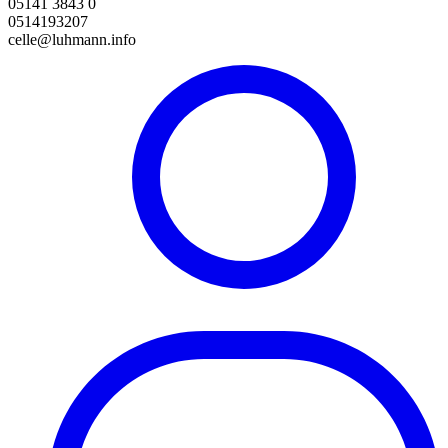
05141 3843 0
0514193207
celle@luhmann.info