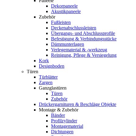
Paneele
Dekorpaneele
Akustikpaneele
Zubehör
Fußleisten
Deckenabschlussleisten
Übergangs- und Abschlussprofile
Befestigung & Verbindungsstücke
Dämmunterlagen
Verlegematerial & -werkzeug
Reinigung, Pflege & Versiegelung
Kork
Designboden
Türen
Türblätter
Zargen
Ganzglastüren
Türen
Zubehör
Drückergarnituren & Beschläge Objekte
Montage & Zubehör
Bänder
Profilzylinder
Montagematerial
Dichtungen