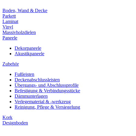
Boden, Wand & Decke
Parkett
Laminat
Vinyl
Massivholzdielen
Paneele
Dekorpaneele
Akustikpaneele
Zubehör
Fußleisten
Deckenabschlussleisten
Übergangs- und Abschlussprofile
Befestigung & Verbindungsstücke
Dämmunterlagen
Verlegematerial & -werkzeug
Reinigung, Pflege & Versiegelung
Kork
Designboden