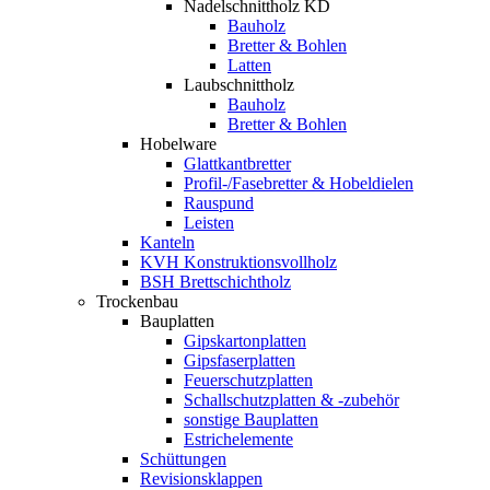
Nadelschnittholz KD
Bauholz
Bretter & Bohlen
Latten
Laubschnittholz
Bauholz
Bretter & Bohlen
Hobelware
Glattkantbretter
Profil-/Fasebretter & Hobeldielen
Rauspund
Leisten
Kanteln
KVH Konstruktionsvollholz
BSH Brettschichtholz
Trockenbau
Bauplatten
Gipskartonplatten
Gipsfaserplatten
Feuerschutzplatten
Schallschutzplatten & -zubehör
sonstige Bauplatten
Estrichelemente
Schüttungen
Revisionsklappen