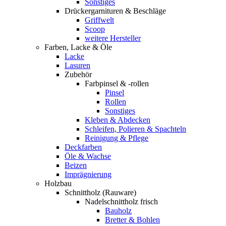
Sonstiges
Drückergarnituren & Beschläge
Griffwelt
Scoop
weitere Hersteller
Farben, Lacke & Öle
Lacke
Lasuren
Zubehör
Farbpinsel & -rollen
Pinsel
Rollen
Sonstiges
Kleben & Abdecken
Schleifen, Polieren & Spachteln
Reinigung & Pflege
Deckfarben
Öle & Wachse
Beizen
Imprägnierung
Holzbau
Schnittholz (Rauware)
Nadelschnittholz frisch
Bauholz
Bretter & Bohlen