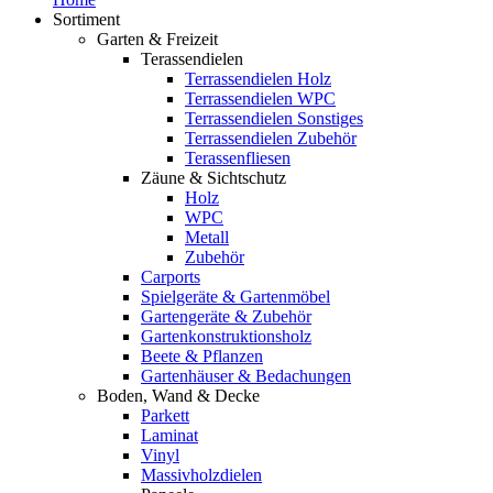
Sortiment
Garten & Freizeit
Terassendielen
Terrassendielen Holz
Terrassendielen WPC
Terrassendielen Sonstiges
Terrassendielen Zubehör
Terassenfliesen
Zäune & Sichtschutz
Holz
WPC
Metall
Zubehör
Carports
Spielgeräte & Gartenmöbel
Gartengeräte & Zubehör
Gartenkonstruktionsholz
Beete & Pflanzen
Gartenhäuser & Bedachungen
Boden, Wand & Decke
Parkett
Laminat
Vinyl
Massivholzdielen