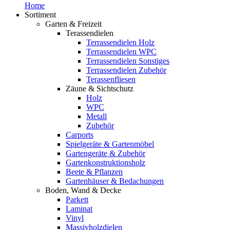
Home
Sortiment
Garten & Freizeit
Terassendielen
Terrassendielen Holz
Terrassendielen WPC
Terrassendielen Sonstiges
Terrassendielen Zubehör
Terassenfliesen
Zäune & Sichtschutz
Holz
WPC
Metall
Zubehör
Carports
Spielgeräte & Gartenmöbel
Gartengeräte & Zubehör
Gartenkonstruktionsholz
Beete & Pflanzen
Gartenhäuser & Bedachungen
Boden, Wand & Decke
Parkett
Laminat
Vinyl
Massivholzdielen