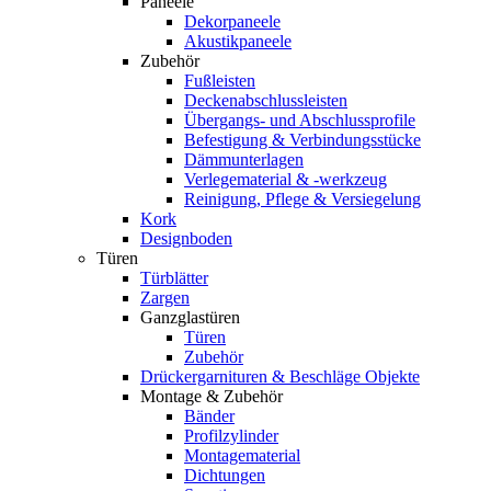
Paneele
Dekorpaneele
Akustikpaneele
Zubehör
Fußleisten
Deckenabschlussleisten
Übergangs- und Abschlussprofile
Befestigung & Verbindungsstücke
Dämmunterlagen
Verlegematerial & -werkzeug
Reinigung, Pflege & Versiegelung
Kork
Designboden
Türen
Türblätter
Zargen
Ganzglastüren
Türen
Zubehör
Drückergarnituren & Beschläge Objekte
Montage & Zubehör
Bänder
Profilzylinder
Montagematerial
Dichtungen