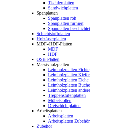
Tischlerplatten
Sandwichplatten
Spanplatten
Spanplatten roh
Spanplatten furniert
Spanplatten beschichtet
Schichtstoffplatten
Holzfaserplatten
MDF-/HDF-Platten
MDF
HDF
OSB-Platten
Massivholzplatten
Leimholzplatten Fichte
Leimholzplatten Kiefer
Leimholzplatten Eiche
Leimholzplatten Buche
Leimholzplatten andere
Treppenstufenplatten
Möbelstollen
Dreischichtplatten
Arbeitsplatten
Arbeitsplatten
Arbeitsplatten Zubehör
Zubehör