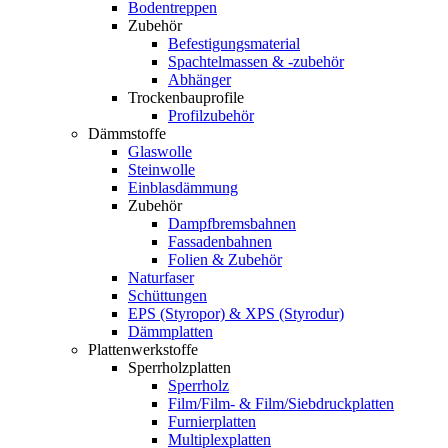
Bodentreppen
Zubehör
Befestigungsmaterial
Spachtelmassen & -zubehör
Abhänger
Trockenbauprofile
Profilzubehör
Dämmstoffe
Glaswolle
Steinwolle
Einblasdämmung
Zubehör
Dampfbremsbahnen
Fassadenbahnen
Folien & Zubehör
Naturfaser
Schüttungen
EPS (Styropor) & XPS (Styrodur)
Dämmplatten
Plattenwerkstoffe
Sperrholzplatten
Sperrholz
Film/Film- & Film/Siebdruckplatten
Furnierplatten
Multiplexplatten