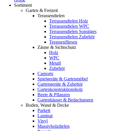
Sortiment
Garten & Freizeit
Terassendielen
Terrassendielen Holz
Terrassendielen WPC
Terrassendielen Sonstiges
Terrassendielen Zubehör
Terassenfliesen
Zäune & Sichtschutz
Holz
WPC
Metall
Zubehör
Carports
Spielgeräte & Gartenmöbel
Gartengeräte & Zubehör
Gartenkonstruktionsholz
Beete & Pflanzen
Gartenhäuser & Bedachungen
Boden, Wand & Decke
Parkett
Laminat
Vinyl
Massivholzdielen