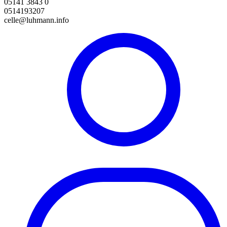
05141 3843 0
0514193207
celle@luhmann.info