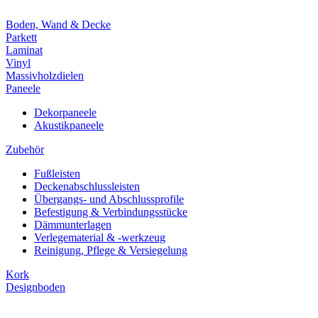
Boden, Wand & Decke
Parkett
Laminat
Vinyl
Massivholzdielen
Paneele
Dekorpaneele
Akustikpaneele
Zubehör
Fußleisten
Deckenabschlussleisten
Übergangs- und Abschlussprofile
Befestigung & Verbindungsstücke
Dämmunterlagen
Verlegematerial & -werkzeug
Reinigung, Pflege & Versiegelung
Kork
Designboden