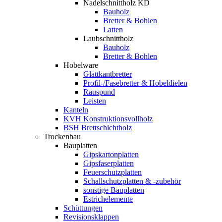
Nadelschnittholz KD
Bauholz
Bretter & Bohlen
Latten
Laubschnittholz
Bauholz
Bretter & Bohlen
Hobelware
Glattkantbretter
Profil-/Fasebretter & Hobeldielen
Rauspund
Leisten
Kanteln
KVH Konstruktionsvollholz
BSH Brettschichtholz
Trockenbau
Bauplatten
Gipskartonplatten
Gipsfaserplatten
Feuerschutzplatten
Schallschutzplatten & -zubehör
sonstige Bauplatten
Estrichelemente
Schüttungen
Revisionsklappen