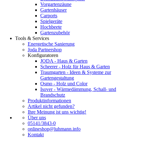
Vorgartenzäune
Gartenhäuser
Carports
Spielgeräte
Hochbeete
Gartenzubehör
Tools & Services
Energetische Sanierung
Joda Partnershop
Konfiguratoren
JODA - Haus & Garten
Scheerer - Holz für Haus & Garten
Traumgarten - Ideen & Systeme zur
Gartengestaltung
Osmo - Holz und Color
Isover - Wärmedämmung, Schall- und
Brandschutz
Produktinformationen
Artikel nicht gefunden?
Ihre Meinung ist uns wichtig!
Über uns
05141/3843-0
onlineshop@luhmann.info
Kontakt