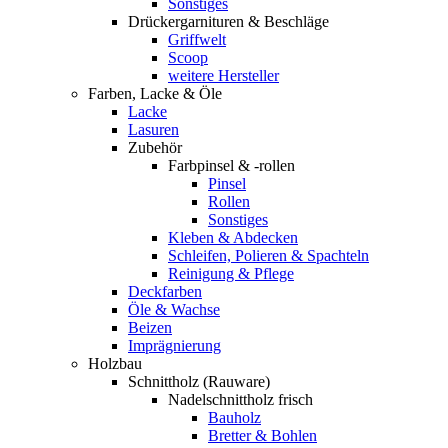
Sonstiges
Drückergarnituren & Beschläge
Griffwelt
Scoop
weitere Hersteller
Farben, Lacke & Öle
Lacke
Lasuren
Zubehör
Farbpinsel & -rollen
Pinsel
Rollen
Sonstiges
Kleben & Abdecken
Schleifen, Polieren & Spachteln
Reinigung & Pflege
Deckfarben
Öle & Wachse
Beizen
Imprägnierung
Holzbau
Schnittholz (Rauware)
Nadelschnittholz frisch
Bauholz
Bretter & Bohlen