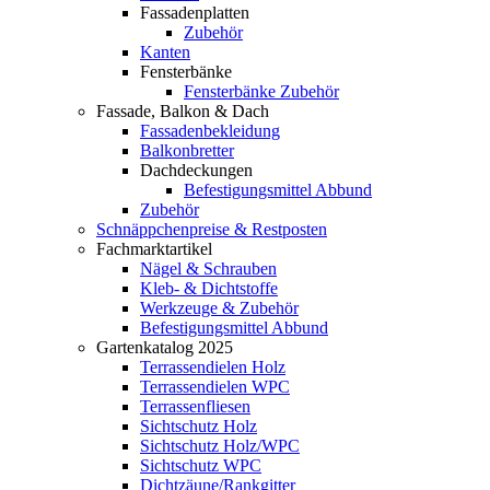
Fassadenplatten
Zubehör
Kanten
Fensterbänke
Fensterbänke Zubehör
Fassade, Balkon & Dach
Fassadenbekleidung
Balkonbretter
Dachdeckungen
Befestigungsmittel Abbund
Zubehör
Schnäppchenpreise & Restposten
Fachmarktartikel
Nägel & Schrauben
Kleb- & Dichtstoffe
Werkzeuge & Zubehör
Befestigungsmittel Abbund
Gartenkatalog 2025
Terrassendielen Holz
Terrassendielen WPC
Terrassenfliesen
Sichtschutz Holz
Sichtschutz Holz/WPC
Sichtschutz WPC
Dichtzäune/Rankgitter