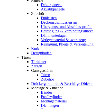
Paneele
Dekorpaneele
Akustikpaneele
Zubehör
Fußleisten
Deckenabschlussleisten
Übergangs- und Abschlussprofile
Befestigung & Verbindungsstücke
Dämmunterlagen
Verlegematerial & -werkzeug
Reinigung, Pflege & Versiegelung
Kork
Designboden
Türen
Türblätter
Zargen
Ganzglastüren
Türen
Zubehör
Drückergarnituren & Beschläge Objekte
Montage & Zubehör
Bänder
Profilzylinder
Montagematerial
Dichtungen