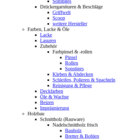
Sonstiges
Drückergarnituren & Beschläge
Griffwelt
Scoop
weitere Hersteller
Farben, Lacke & Öle
Lacke
Lasuren
Zubehör
Farbpinsel & -rollen
Pinsel
Rollen
Sonstiges
Kleben & Abdecken
Schleifen, Polieren & Spachteln
Reinigung & Pflege
Deckfarben
Öle & Wachse
Beizen
Imprägnierung
Holzbau
Schnittholz (Rauware)
Nadelschnittholz frisch
Bauholz
Bretter & Bohlen