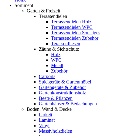
Sortiment
Garten & Freizeit
Terassendielen
Terrassendielen Holz
Terrassendielen WPC
Terrassendielen Sonstiges
Terrassendielen Zubehör
Terassenfliesen
Zäune & Sichtschutz
Holz
WPC
Metall
Zubehör
Carports
Spielgeräte & Gartenmöbel
Gartengeräte & Zubehör
Gartenkonstruktionsholz
Beete & Pflanzen
Gartenhäuser & Bedachungen
Boden, Wand & Decke
Parkett
Laminat
Vinyl
Massivholzdielen