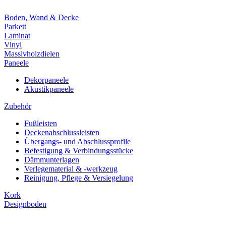
Boden, Wand & Decke
Parkett
Laminat
Vinyl
Massivholzdielen
Paneele
Dekorpaneele
Akustikpaneele
Zubehör
Fußleisten
Deckenabschlussleisten
Übergangs- und Abschlussprofile
Befestigung & Verbindungsstücke
Dämmunterlagen
Verlegematerial & -werkzeug
Reinigung, Pflege & Versiegelung
Kork
Designboden