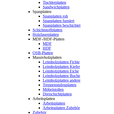
Tischlerplatten
Sandwichplatten
Spanplatten
Spanplatten roh
Spanplatten furniert
Spanplatten beschichtet
Schichtstoffplatten
Holzfaserplatten
MDF-/HDF-Platten
MDF
HDF
OSB-Platten
Massivholzplatten
Leimholzplatten Fichte
Leimholzplatten Kiefer
Leimholzplatten Eiche
Leimholzplatten Buche
Leimholzplatten andere
Treppenstufenplatten
Möbelstollen
Dreischichtplatten
Arbeitsplatten
Arbeitsplatten
Arbeitsplatten Zubehör
Zubehör