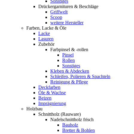
Sonstiges
Drückergarnituren & Beschläge
Griffwelt
Scoop
weitere Hersteller
Farben, Lacke & Öle
Lacke
Lasuren
Zubehör
Farbpinsel & -rollen
Pinsel
Rollen
Sonstiges
Kleben & Abdecken
Schleifen, Polieren & Spachteln
Reinigung & Pflege
Deckfarben
Öle & Wachse
Beizen
Imprägnierung
Holzbau
Schnittholz (Rauware)
Nadelschnittholz frisch
Bauholz
Bretter & Bohlen