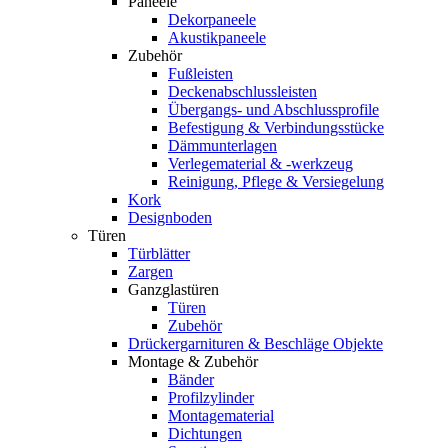
Paneele
Dekorpaneele
Akustikpaneele
Zubehör
Fußleisten
Deckenabschlussleisten
Übergangs- und Abschlussprofile
Befestigung & Verbindungsstücke
Dämmunterlagen
Verlegematerial & -werkzeug
Reinigung, Pflege & Versiegelung
Kork
Designboden
Türen
Türblätter
Zargen
Ganzglastüren
Türen
Zubehör
Drückergarnituren & Beschläge Objekte
Montage & Zubehör
Bänder
Profilzylinder
Montagematerial
Dichtungen