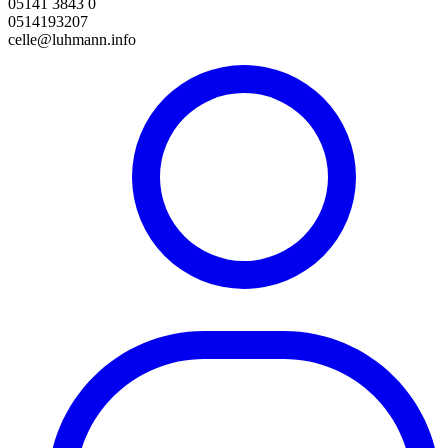
05141 3843 0
0514193207
celle@luhmann.info