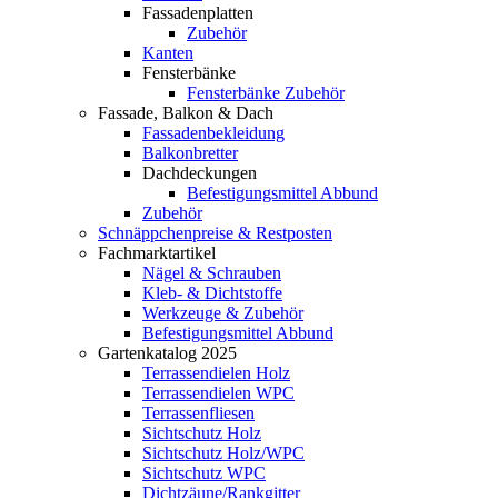
Fassadenplatten
Zubehör
Kanten
Fensterbänke
Fensterbänke Zubehör
Fassade, Balkon & Dach
Fassadenbekleidung
Balkonbretter
Dachdeckungen
Befestigungsmittel Abbund
Zubehör
Schnäppchenpreise & Restposten
Fachmarktartikel
Nägel & Schrauben
Kleb- & Dichtstoffe
Werkzeuge & Zubehör
Befestigungsmittel Abbund
Gartenkatalog 2025
Terrassendielen Holz
Terrassendielen WPC
Terrassenfliesen
Sichtschutz Holz
Sichtschutz Holz/WPC
Sichtschutz WPC
Dichtzäune/Rankgitter