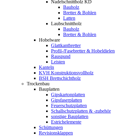
Nadelschnittholz KD
Bauholz
Bretter & Bohlen
Latten
Laubschnittholz
Bauholz
Bretter & Bohlen
Hobelware
Glattkantbretter
Profil-/Fasebretter & Hobeldielen
Rauspund
Leisten
Kanteln
KVH Konstruktionsvollholz
BSH Brettschichtholz
Trockenbau
Bauplatten
Gipskartonplatten
Gipsfaserplatten
Feuerschutzplatten
Schallschutzplatten & -zubehör
sonstige Bauplatten
Estrichelemente
Schüttungen
Revisionsklappen