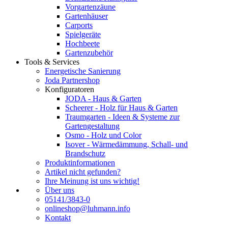
Vorgartenzäune
Gartenhäuser
Carports
Spielgeräte
Hochbeete
Gartenzubehör
Tools & Services
Energetische Sanierung
Joda Partnershop
Konfiguratoren
JODA - Haus & Garten
Scheerer - Holz für Haus & Garten
Traumgarten - Ideen & Systeme zur
Gartengestaltung
Osmo - Holz und Color
Isover - Wärmedämmung, Schall- und
Brandschutz
Produktinformationen
Artikel nicht gefunden?
Ihre Meinung ist uns wichtig!
Über uns
05141/3843-0
onlineshop@luhmann.info
Kontakt