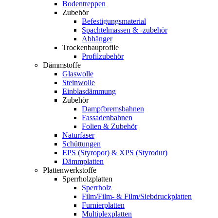
Bodentreppen
Zubehör
Befestigungsmaterial
Spachtelmassen & -zubehör
Abhänger
Trockenbauprofile
Profilzubehör
Dämmstoffe
Glaswolle
Steinwolle
Einblasdämmung
Zubehör
Dampfbremsbahnen
Fassadenbahnen
Folien & Zubehör
Naturfaser
Schüttungen
EPS (Styropor) & XPS (Styrodur)
Dämmplatten
Plattenwerkstoffe
Sperrholzplatten
Sperrholz
Film/Film- & Film/Siebdruckplatten
Furnierplatten
Multiplexplatten