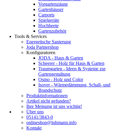
Vorgartenzäune
Gartenhäuser
Carports
Spielgeräte
Hochbeete
Gartenzubehör
Tools & Services
Energetische Sanierung
Joda Partnershop
Konfiguratoren
JODA - Haus & Garten
Scheerer - Holz für Haus & Garten
Traumgarten - Ideen & Systeme zur
Gartengestaltung
Osmo - Holz und Color
Isover - Wärmedämmung, Schall- und
Brandschutz
Produktinformationen
Artikel nicht gefunden?
Ihre Meinung ist uns wichtig!
Über uns
05141/3843-0
onlineshop@luhmann.info
Kontakt