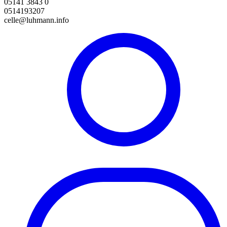
05141 3843 0
0514193207
celle@luhmann.info