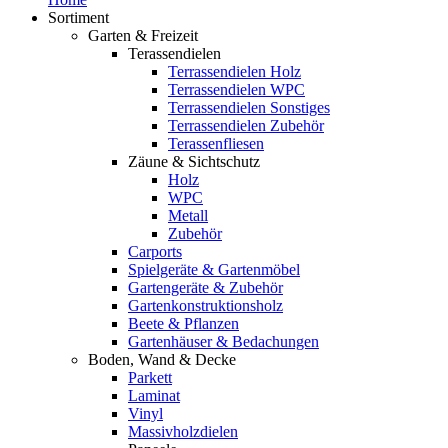
Sortiment
Garten & Freizeit
Terassendielen
Terrassendielen Holz
Terrassendielen WPC
Terrassendielen Sonstiges
Terrassendielen Zubehör
Terassenfliesen
Zäune & Sichtschutz
Holz
WPC
Metall
Zubehör
Carports
Spielgeräte & Gartenmöbel
Gartengeräte & Zubehör
Gartenkonstruktionsholz
Beete & Pflanzen
Gartenhäuser & Bedachungen
Boden, Wand & Decke
Parkett
Laminat
Vinyl
Massivholzdielen