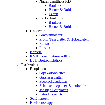
Nadelschnittholz KD
Bauholz
Bretter & Bohlen
Latten
Laubschnittholz
Bauholz
Bretter & Bohlen
Hobelware
Glattkantbretter
Profil-/Fasebretter & Hobeldielen
Rauspund
Leisten
Kanteln
KVH Konstruktionsvollholz
BSH Brettschichtholz
Trockenbau
Bauplatten
Gipskartonplatten
Gipsfaserplatten
Feuerschutzplatten
Schallschutzplatten & -zubehör
sonstige Bauplatten
Estrichelemente
Schüttungen
Revisionsklappen