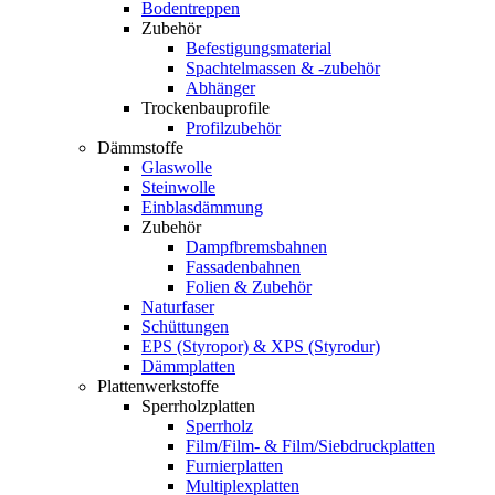
Bodentreppen
Zubehör
Befestigungsmaterial
Spachtelmassen & -zubehör
Abhänger
Trockenbauprofile
Profilzubehör
Dämmstoffe
Glaswolle
Steinwolle
Einblasdämmung
Zubehör
Dampfbremsbahnen
Fassadenbahnen
Folien & Zubehör
Naturfaser
Schüttungen
EPS (Styropor) & XPS (Styrodur)
Dämmplatten
Plattenwerkstoffe
Sperrholzplatten
Sperrholz
Film/Film- & Film/Siebdruckplatten
Furnierplatten
Multiplexplatten