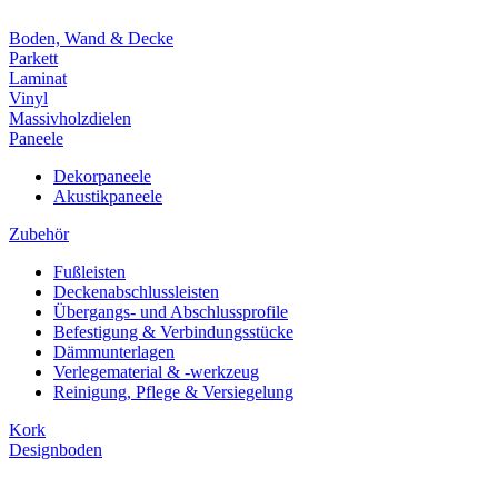
Boden, Wand & Decke
Parkett
Laminat
Vinyl
Massivholzdielen
Paneele
Dekorpaneele
Akustikpaneele
Zubehör
Fußleisten
Deckenabschlussleisten
Übergangs- und Abschlussprofile
Befestigung & Verbindungsstücke
Dämmunterlagen
Verlegematerial & -werkzeug
Reinigung, Pflege & Versiegelung
Kork
Designboden