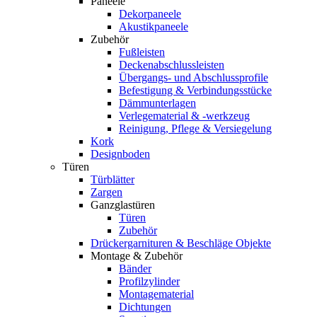
Paneele
Dekorpaneele
Akustikpaneele
Zubehör
Fußleisten
Deckenabschlussleisten
Übergangs- und Abschlussprofile
Befestigung & Verbindungsstücke
Dämmunterlagen
Verlegematerial & -werkzeug
Reinigung, Pflege & Versiegelung
Kork
Designboden
Türen
Türblätter
Zargen
Ganzglastüren
Türen
Zubehör
Drückergarnituren & Beschläge Objekte
Montage & Zubehör
Bänder
Profilzylinder
Montagematerial
Dichtungen