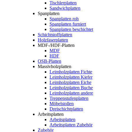
Tischlerplatten
Sandwichplatten
Spanplatten
Spanplatten roh
Spanplatten furniert
Spanplatten beschichtet
Schichtstoffplatten
Holzfaserplatten
MDF-/HDF-Platten
MDF
HDF
OSB-Platten
Massivholzplatten
Leimholzplatten Fichte
Leimholzplatten Kiefer
Leimholzplatten Eiche
Leimholzplatten Buche
Leimholzplatten andere
Treppenstufenplatten
Möbelstollen
Dreischichtplatten
Arbeitsplatten
Arbeitsplatten
Arbeitsplatten Zubehör
Zubehör