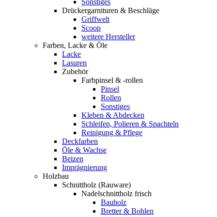
Sonstiges
Drückergarnituren & Beschläge
Griffwelt
Scoop
weitere Hersteller
Farben, Lacke & Öle
Lacke
Lasuren
Zubehör
Farbpinsel & -rollen
Pinsel
Rollen
Sonstiges
Kleben & Abdecken
Schleifen, Polieren & Spachteln
Reinigung & Pflege
Deckfarben
Öle & Wachse
Beizen
Imprägnierung
Holzbau
Schnittholz (Rauware)
Nadelschnittholz frisch
Bauholz
Bretter & Bohlen