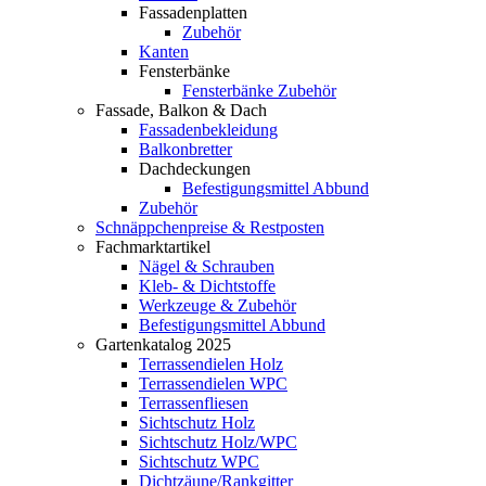
Fassadenplatten
Zubehör
Kanten
Fensterbänke
Fensterbänke Zubehör
Fassade, Balkon & Dach
Fassadenbekleidung
Balkonbretter
Dachdeckungen
Befestigungsmittel Abbund
Zubehör
Schnäppchenpreise & Restposten
Fachmarktartikel
Nägel & Schrauben
Kleb- & Dichtstoffe
Werkzeuge & Zubehör
Befestigungsmittel Abbund
Gartenkatalog 2025
Terrassendielen Holz
Terrassendielen WPC
Terrassenfliesen
Sichtschutz Holz
Sichtschutz Holz/WPC
Sichtschutz WPC
Dichtzäune/Rankgitter