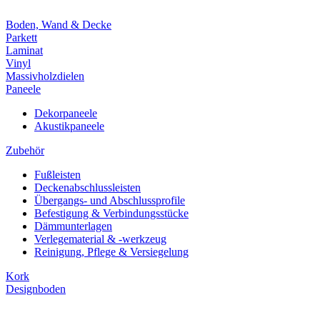
Boden, Wand & Decke
Parkett
Laminat
Vinyl
Massivholzdielen
Paneele
Dekorpaneele
Akustikpaneele
Zubehör
Fußleisten
Deckenabschlussleisten
Übergangs- und Abschlussprofile
Befestigung & Verbindungsstücke
Dämmunterlagen
Verlegematerial & -werkzeug
Reinigung, Pflege & Versiegelung
Kork
Designboden