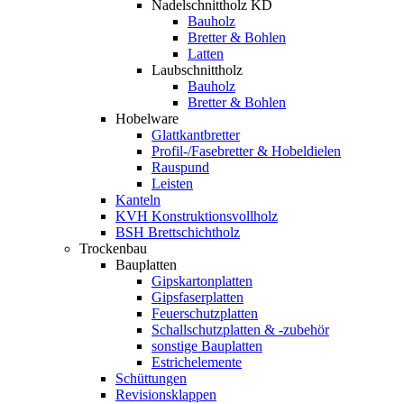
Nadelschnittholz KD
Bauholz
Bretter & Bohlen
Latten
Laubschnittholz
Bauholz
Bretter & Bohlen
Hobelware
Glattkantbretter
Profil-/Fasebretter & Hobeldielen
Rauspund
Leisten
Kanteln
KVH Konstruktionsvollholz
BSH Brettschichtholz
Trockenbau
Bauplatten
Gipskartonplatten
Gipsfaserplatten
Feuerschutzplatten
Schallschutzplatten & -zubehör
sonstige Bauplatten
Estrichelemente
Schüttungen
Revisionsklappen