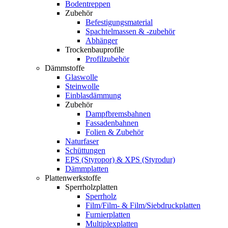
Bodentreppen
Zubehör
Befestigungsmaterial
Spachtelmassen & -zubehör
Abhänger
Trockenbauprofile
Profilzubehör
Dämmstoffe
Glaswolle
Steinwolle
Einblasdämmung
Zubehör
Dampfbremsbahnen
Fassadenbahnen
Folien & Zubehör
Naturfaser
Schüttungen
EPS (Styropor) & XPS (Styrodur)
Dämmplatten
Plattenwerkstoffe
Sperrholzplatten
Sperrholz
Film/Film- & Film/Siebdruckplatten
Furnierplatten
Multiplexplatten