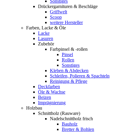
Sonstiges
Drückergarnituren & Beschläge
Griffwelt
Scoop
weitere Hersteller
Farben, Lacke & Öle
Lacke
Lasuren
Zubehör
Farbpinsel & -rollen
Pinsel
Rollen
Sonstiges
Kleben & Abdecken
Schleifen, Polieren & Spachteln
Reinigung & Pflege
Deckfarben
Öle & Wachse
Beizen
Imprägnierung
Holzbau
Schnittholz (Rauware)
Nadelschnittholz frisch
Bauholz
Bretter & Bohlen