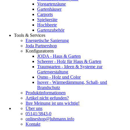
Vorgartenzäune
Gartenhäuser
Carports
Spielgeräte
Hochbeete
Gartenzubehör
Tools & Services
Energetische Sanierung
Joda Partnershop
Konfiguratoren
JODA - Haus & Garten
Scheerer - Holz für Haus & Garten
Traumgarten - Ideen & Systeme zur
Gartengestaltung
Osmo - Holz und Color
Isover - Wärmedämmung, Schall- und
Brandschutz
Produktinformationen
Artikel nicht gefunden?
Ihre Meinung ist uns wichtig!
Über uns
05141/3843-0
onlineshop@luhmann.info
Kontakt