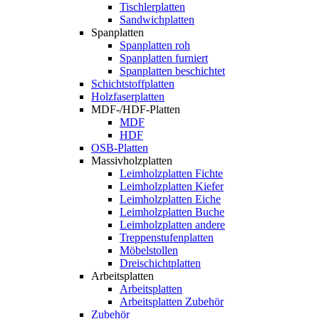
Tischlerplatten
Sandwichplatten
Spanplatten
Spanplatten roh
Spanplatten furniert
Spanplatten beschichtet
Schichtstoffplatten
Holzfaserplatten
MDF-/HDF-Platten
MDF
HDF
OSB-Platten
Massivholzplatten
Leimholzplatten Fichte
Leimholzplatten Kiefer
Leimholzplatten Eiche
Leimholzplatten Buche
Leimholzplatten andere
Treppenstufenplatten
Möbelstollen
Dreischichtplatten
Arbeitsplatten
Arbeitsplatten
Arbeitsplatten Zubehör
Zubehör