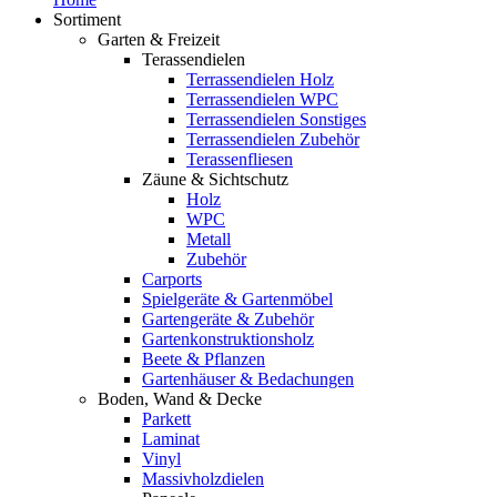
Sortiment
Garten & Freizeit
Terassendielen
Terrassendielen Holz
Terrassendielen WPC
Terrassendielen Sonstiges
Terrassendielen Zubehör
Terassenfliesen
Zäune & Sichtschutz
Holz
WPC
Metall
Zubehör
Carports
Spielgeräte & Gartenmöbel
Gartengeräte & Zubehör
Gartenkonstruktionsholz
Beete & Pflanzen
Gartenhäuser & Bedachungen
Boden, Wand & Decke
Parkett
Laminat
Vinyl
Massivholzdielen