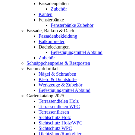
Fassadenplatten
Zubehör
Kanten
Fensterbänke
Fensterbänke Zubehör
Fassade, Balkon & Dach
Fassadenbekleidung
Balkonbretter
Dachdeckungen
Befestigungsmittel Abbund
Zubehör
Schnäppchenpreise & Restposten
Fachmarktartikel
Nägel & Schrauben
Kleb- & Dichtstoffe
Werkzeuge & Zubehör
Befestigungsmittel Abbund
Gartenkatalog 2025
Terrassendielen Holz
Terrassendielen WPC
Terrassenfliesen
Sichtschutz Holz
Sichtschutz Holz/WPC
Sichtschutz WPC
Dichtzäune/Rankgitter