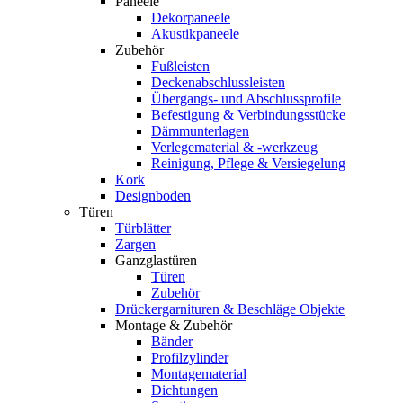
Paneele
Dekorpaneele
Akustikpaneele
Zubehör
Fußleisten
Deckenabschlussleisten
Übergangs- und Abschlussprofile
Befestigung & Verbindungsstücke
Dämmunterlagen
Verlegematerial & -werkzeug
Reinigung, Pflege & Versiegelung
Kork
Designboden
Türen
Türblätter
Zargen
Ganzglastüren
Türen
Zubehör
Drückergarnituren & Beschläge Objekte
Montage & Zubehör
Bänder
Profilzylinder
Montagematerial
Dichtungen