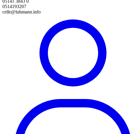
05141 3843 0
0514193207
celle@luhmann.info