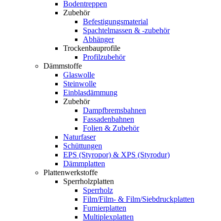
Bodentreppen
Zubehör
Befestigungsmaterial
Spachtelmassen & -zubehör
Abhänger
Trockenbauprofile
Profilzubehör
Dämmstoffe
Glaswolle
Steinwolle
Einblasdämmung
Zubehör
Dampfbremsbahnen
Fassadenbahnen
Folien & Zubehör
Naturfaser
Schüttungen
EPS (Styropor) & XPS (Styrodur)
Dämmplatten
Plattenwerkstoffe
Sperrholzplatten
Sperrholz
Film/Film- & Film/Siebdruckplatten
Furnierplatten
Multiplexplatten