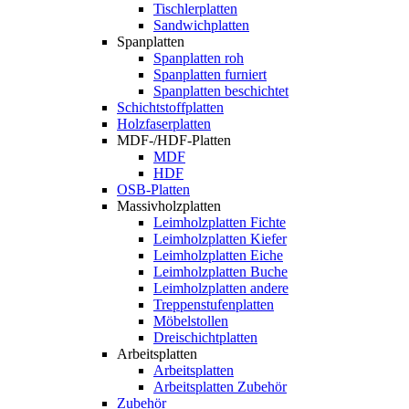
Tischlerplatten
Sandwichplatten
Spanplatten
Spanplatten roh
Spanplatten furniert
Spanplatten beschichtet
Schichtstoffplatten
Holzfaserplatten
MDF-/HDF-Platten
MDF
HDF
OSB-Platten
Massivholzplatten
Leimholzplatten Fichte
Leimholzplatten Kiefer
Leimholzplatten Eiche
Leimholzplatten Buche
Leimholzplatten andere
Treppenstufenplatten
Möbelstollen
Dreischichtplatten
Arbeitsplatten
Arbeitsplatten
Arbeitsplatten Zubehör
Zubehör