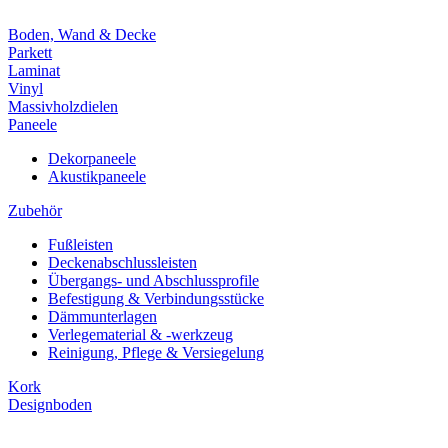
Boden, Wand & Decke
Parkett
Laminat
Vinyl
Massivholzdielen
Paneele
Dekorpaneele
Akustikpaneele
Zubehör
Fußleisten
Deckenabschlussleisten
Übergangs- und Abschlussprofile
Befestigung & Verbindungsstücke
Dämmunterlagen
Verlegematerial & -werkzeug
Reinigung, Pflege & Versiegelung
Kork
Designboden