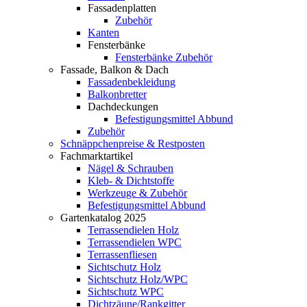
Fassadenplatten
Zubehör
Kanten
Fensterbänke
Fensterbänke Zubehör
Fassade, Balkon & Dach
Fassadenbekleidung
Balkonbretter
Dachdeckungen
Befestigungsmittel Abbund
Zubehör
Schnäppchenpreise & Restposten
Fachmarktartikel
Nägel & Schrauben
Kleb- & Dichtstoffe
Werkzeuge & Zubehör
Befestigungsmittel Abbund
Gartenkatalog 2025
Terrassendielen Holz
Terrassendielen WPC
Terrassenfliesen
Sichtschutz Holz
Sichtschutz Holz/WPC
Sichtschutz WPC
Dichtzäune/Rankgitter