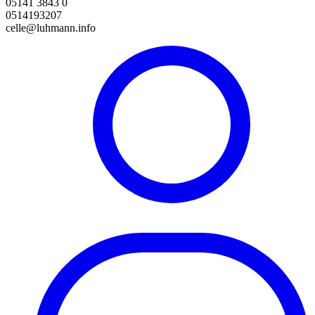
05141 3843 0
0514193207
celle@luhmann.info