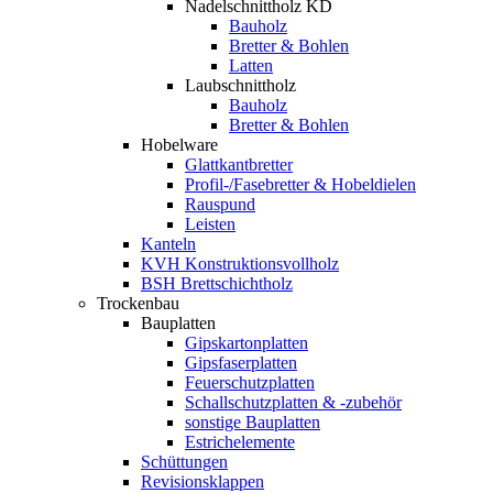
Nadelschnittholz KD
Bauholz
Bretter & Bohlen
Latten
Laubschnittholz
Bauholz
Bretter & Bohlen
Hobelware
Glattkantbretter
Profil-/Fasebretter & Hobeldielen
Rauspund
Leisten
Kanteln
KVH Konstruktionsvollholz
BSH Brettschichtholz
Trockenbau
Bauplatten
Gipskartonplatten
Gipsfaserplatten
Feuerschutzplatten
Schallschutzplatten & -zubehör
sonstige Bauplatten
Estrichelemente
Schüttungen
Revisionsklappen