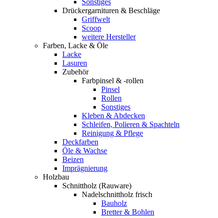
Sonstiges
Drückergarnituren & Beschläge
Griffwelt
Scoop
weitere Hersteller
Farben, Lacke & Öle
Lacke
Lasuren
Zubehör
Farbpinsel & -rollen
Pinsel
Rollen
Sonstiges
Kleben & Abdecken
Schleifen, Polieren & Spachteln
Reinigung & Pflege
Deckfarben
Öle & Wachse
Beizen
Imprägnierung
Holzbau
Schnittholz (Rauware)
Nadelschnittholz frisch
Bauholz
Bretter & Bohlen