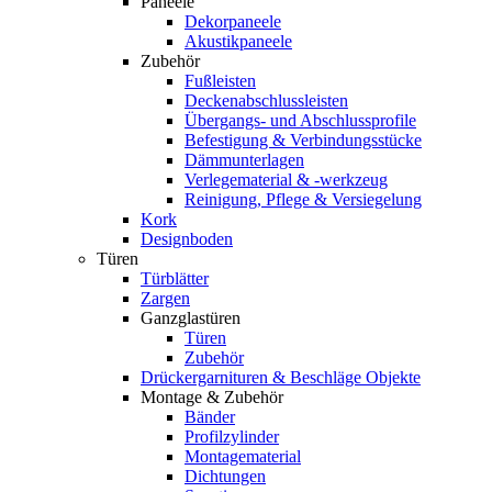
Paneele
Dekorpaneele
Akustikpaneele
Zubehör
Fußleisten
Deckenabschlussleisten
Übergangs- und Abschlussprofile
Befestigung & Verbindungsstücke
Dämmunterlagen
Verlegematerial & -werkzeug
Reinigung, Pflege & Versiegelung
Kork
Designboden
Türen
Türblätter
Zargen
Ganzglastüren
Türen
Zubehör
Drückergarnituren & Beschläge Objekte
Montage & Zubehör
Bänder
Profilzylinder
Montagematerial
Dichtungen