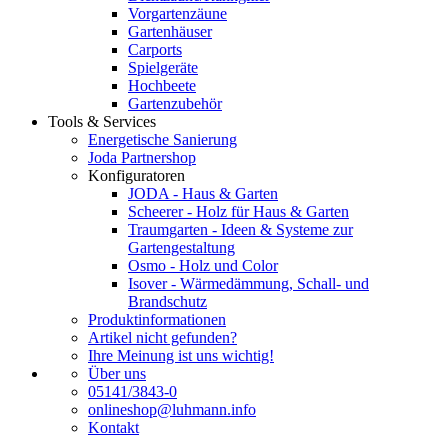
Vorgartenzäune
Gartenhäuser
Carports
Spielgeräte
Hochbeete
Gartenzubehör
Tools & Services
Energetische Sanierung
Joda Partnershop
Konfiguratoren
JODA - Haus & Garten
Scheerer - Holz für Haus & Garten
Traumgarten - Ideen & Systeme zur
Gartengestaltung
Osmo - Holz und Color
Isover - Wärmedämmung, Schall- und
Brandschutz
Produktinformationen
Artikel nicht gefunden?
Ihre Meinung ist uns wichtig!
Über uns
05141/3843-0
onlineshop@luhmann.info
Kontakt