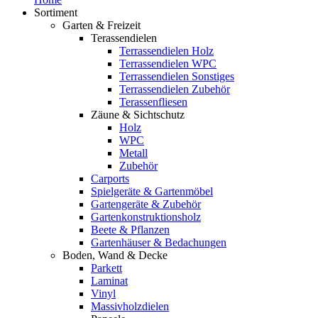
Sortiment
Garten & Freizeit
Terassendielen
Terrassendielen Holz
Terrassendielen WPC
Terrassendielen Sonstiges
Terrassendielen Zubehör
Terassenfliesen
Zäune & Sichtschutz
Holz
WPC
Metall
Zubehör
Carports
Spielgeräte & Gartenmöbel
Gartengeräte & Zubehör
Gartenkonstruktionsholz
Beete & Pflanzen
Gartenhäuser & Bedachungen
Boden, Wand & Decke
Parkett
Laminat
Vinyl
Massivholzdielen