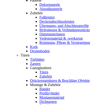
Paneele
Dekorpaneele
Akustikpaneele
Zubehör
Fußleisten
Deckenabschlussleisten
Übergangs- und Abschlussprofile
Befestigung & Verbindungsstücke
Dämmunterlagen
Verlegematerial & -werkzeug
Reinigung, Pflege & Versiegelung
Kork
Designboden
Türen
Türblätter
Zargen
Ganzglastüren
Türen
Zubehör
Drückergarnituren & Beschläge Objekte
Montage & Zubehör
Bänder
Profilzylinder
Montagematerial
Dichtungen