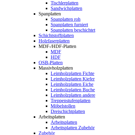
Tischlerplatten
Sandwichplatten
Spanplatten
Spanplatten roh
Spanplatten furniert
Spanplatten beschichtet
Schichtstoffplatten
Holzfaserplatten
MDF-/HDF-Platten
MDF
HDF
OSB-Platten
Massivholzplatten
Leimholzplatten Fichte
Leimholzplatten Kiefer
Leimholzplatten Eiche
Leimholzplatten Buche
Leimholzplatten andere
Treppenstufenplatten
Möbelstollen
Dreischichtplatten
Arbeitsplatten
Arbeitsplatten
Arbeitsplatten Zubehör
Zubehör