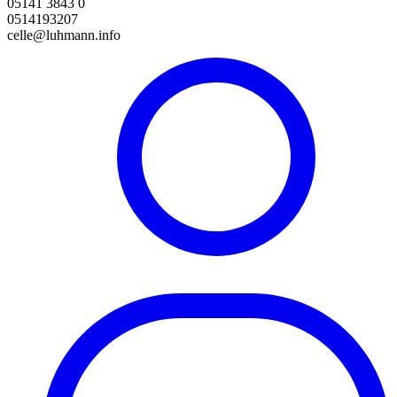
05141 3843 0
0514193207
celle@luhmann.info