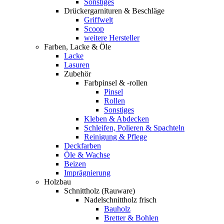
Sonstiges
Drückergarnituren & Beschläge
Griffwelt
Scoop
weitere Hersteller
Farben, Lacke & Öle
Lacke
Lasuren
Zubehör
Farbpinsel & -rollen
Pinsel
Rollen
Sonstiges
Kleben & Abdecken
Schleifen, Polieren & Spachteln
Reinigung & Pflege
Deckfarben
Öle & Wachse
Beizen
Imprägnierung
Holzbau
Schnittholz (Rauware)
Nadelschnittholz frisch
Bauholz
Bretter & Bohlen