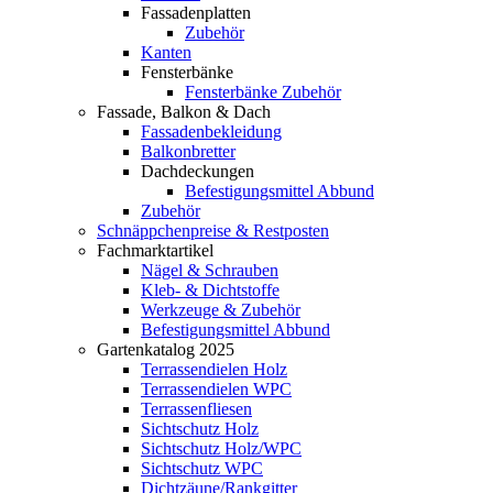
Fassadenplatten
Zubehör
Kanten
Fensterbänke
Fensterbänke Zubehör
Fassade, Balkon & Dach
Fassadenbekleidung
Balkonbretter
Dachdeckungen
Befestigungsmittel Abbund
Zubehör
Schnäppchenpreise & Restposten
Fachmarktartikel
Nägel & Schrauben
Kleb- & Dichtstoffe
Werkzeuge & Zubehör
Befestigungsmittel Abbund
Gartenkatalog 2025
Terrassendielen Holz
Terrassendielen WPC
Terrassenfliesen
Sichtschutz Holz
Sichtschutz Holz/WPC
Sichtschutz WPC
Dichtzäune/Rankgitter