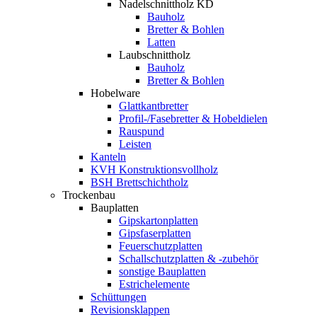
Nadelschnittholz KD
Bauholz
Bretter & Bohlen
Latten
Laubschnittholz
Bauholz
Bretter & Bohlen
Hobelware
Glattkantbretter
Profil-/Fasebretter & Hobeldielen
Rauspund
Leisten
Kanteln
KVH Konstruktionsvollholz
BSH Brettschichtholz
Trockenbau
Bauplatten
Gipskartonplatten
Gipsfaserplatten
Feuerschutzplatten
Schallschutzplatten & -zubehör
sonstige Bauplatten
Estrichelemente
Schüttungen
Revisionsklappen