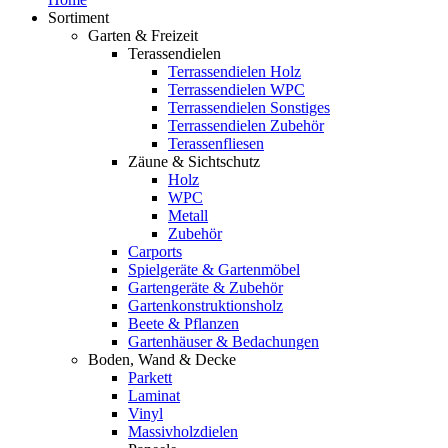
Sortiment
Garten & Freizeit
Terassendielen
Terrassendielen Holz
Terrassendielen WPC
Terrassendielen Sonstiges
Terrassendielen Zubehör
Terassenfliesen
Zäune & Sichtschutz
Holz
WPC
Metall
Zubehör
Carports
Spielgeräte & Gartenmöbel
Gartengeräte & Zubehör
Gartenkonstruktionsholz
Beete & Pflanzen
Gartenhäuser & Bedachungen
Boden, Wand & Decke
Parkett
Laminat
Vinyl
Massivholzdielen