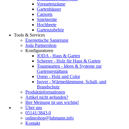
Vorgartenzäune
Gartenhäuser
Carports
Spielgeräte
Hochbeete
Gartenzubehör
Tools & Services
Energetische Sanierung
Joda Partnershop
Konfiguratoren
JODA - Haus & Garten
Scheerer - Holz für Haus & Garten
Traumgarten - Ideen & Systeme zur
Gartengestaltung
Osmo - Holz und Color
Isover - Wärmedämmung, Schall- und
Brandschutz
Produktinformationen
Artikel nicht gefunden?
Ihre Meinung ist uns wichtig!
Über uns
05141/3843-0
onlineshop@luhmann.info
Kontakt