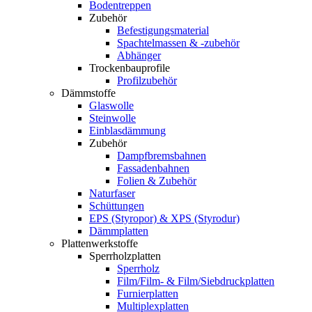
Bodentreppen
Zubehör
Befestigungsmaterial
Spachtelmassen & -zubehör
Abhänger
Trockenbauprofile
Profilzubehör
Dämmstoffe
Glaswolle
Steinwolle
Einblasdämmung
Zubehör
Dampfbremsbahnen
Fassadenbahnen
Folien & Zubehör
Naturfaser
Schüttungen
EPS (Styropor) & XPS (Styrodur)
Dämmplatten
Plattenwerkstoffe
Sperrholzplatten
Sperrholz
Film/Film- & Film/Siebdruckplatten
Furnierplatten
Multiplexplatten