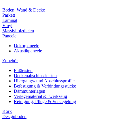
Boden, Wand & Decke
Parkett
Laminat
Vinyl
Massivholzdielen
Paneele
Dekorpaneele
Akustikpaneele
Zubehör
Fußleisten
Deckenabschlussleisten
Übergangs- und Abschlussprofile
Befestigung & Verbindungsstücke
Dämmunterlagen
Verlegematerial & -werkzeug
Reinigung, Pflege & Versiegelung
Kork
Designboden