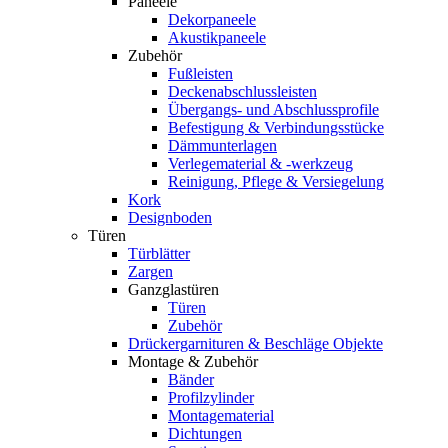
Paneele
Dekorpaneele
Akustikpaneele
Zubehör
Fußleisten
Deckenabschlussleisten
Übergangs- und Abschlussprofile
Befestigung & Verbindungsstücke
Dämmunterlagen
Verlegematerial & -werkzeug
Reinigung, Pflege & Versiegelung
Kork
Designboden
Türen
Türblätter
Zargen
Ganzglastüren
Türen
Zubehör
Drückergarnituren & Beschläge Objekte
Montage & Zubehör
Bänder
Profilzylinder
Montagematerial
Dichtungen