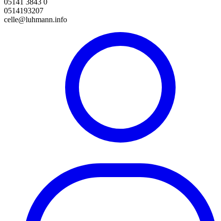
05141 3843 0
0514193207
celle@luhmann.info