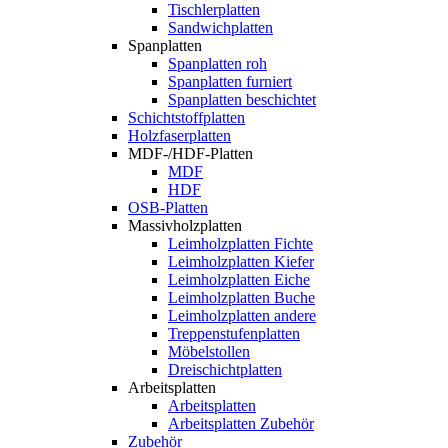
Tischlerplatten
Sandwichplatten
Spanplatten
Spanplatten roh
Spanplatten furniert
Spanplatten beschichtet
Schichtstoffplatten
Holzfaserplatten
MDF-/HDF-Platten
MDF
HDF
OSB-Platten
Massivholzplatten
Leimholzplatten Fichte
Leimholzplatten Kiefer
Leimholzplatten Eiche
Leimholzplatten Buche
Leimholzplatten andere
Treppenstufenplatten
Möbelstollen
Dreischichtplatten
Arbeitsplatten
Arbeitsplatten
Arbeitsplatten Zubehör
Zubehör