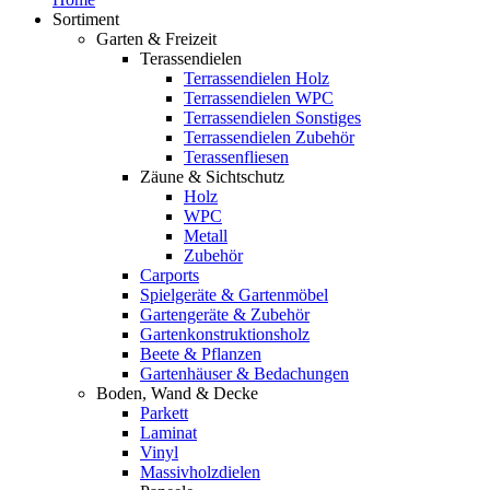
Sortiment
Garten & Freizeit
Terassendielen
Terrassendielen Holz
Terrassendielen WPC
Terrassendielen Sonstiges
Terrassendielen Zubehör
Terassenfliesen
Zäune & Sichtschutz
Holz
WPC
Metall
Zubehör
Carports
Spielgeräte & Gartenmöbel
Gartengeräte & Zubehör
Gartenkonstruktionsholz
Beete & Pflanzen
Gartenhäuser & Bedachungen
Boden, Wand & Decke
Parkett
Laminat
Vinyl
Massivholzdielen