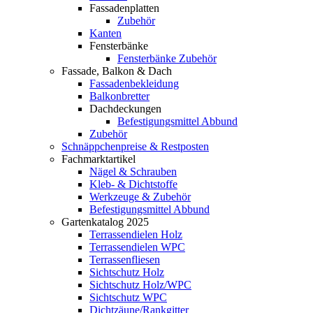
Fassadenplatten
Zubehör
Kanten
Fensterbänke
Fensterbänke Zubehör
Fassade, Balkon & Dach
Fassadenbekleidung
Balkonbretter
Dachdeckungen
Befestigungsmittel Abbund
Zubehör
Schnäppchenpreise & Restposten
Fachmarktartikel
Nägel & Schrauben
Kleb- & Dichtstoffe
Werkzeuge & Zubehör
Befestigungsmittel Abbund
Gartenkatalog 2025
Terrassendielen Holz
Terrassendielen WPC
Terrassenfliesen
Sichtschutz Holz
Sichtschutz Holz/WPC
Sichtschutz WPC
Dichtzäune/Rankgitter