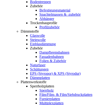
Bodentreppen
Zubehör
Befestigungsmaterial
Spachtelmassen & -zubehör
Abhänger
Trockenbauprofile
Profilzubehör
Dämmstoffe
Glaswolle
Steinwolle
Einblasdämmung
Zubehör
Dampfbremsbahnen
Fassadenbahnen
Folien & Zubehör
Naturfaser
Schüttungen
EPS (Styropor) & XPS (Styrodur)
Dämmplatten
Plattenwerkstoffe
Sperrholzplatten
Sperrholz
Film/Film- & Film/Siebdruckplatten
Furnierplatten
Multiplexplatten