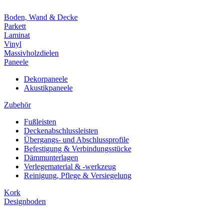
Boden, Wand & Decke
Parkett
Laminat
Vinyl
Massivholzdielen
Paneele
Dekorpaneele
Akustikpaneele
Zubehör
Fußleisten
Deckenabschlussleisten
Übergangs- und Abschlussprofile
Befestigung & Verbindungsstücke
Dämmunterlagen
Verlegematerial & -werkzeug
Reinigung, Pflege & Versiegelung
Kork
Designboden