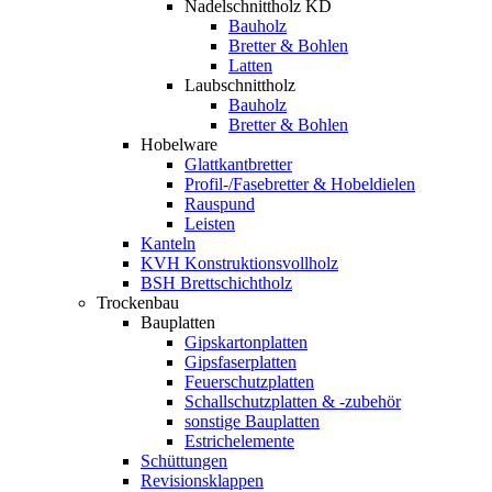
Nadelschnittholz KD
Bauholz
Bretter & Bohlen
Latten
Laubschnittholz
Bauholz
Bretter & Bohlen
Hobelware
Glattkantbretter
Profil-/Fasebretter & Hobeldielen
Rauspund
Leisten
Kanteln
KVH Konstruktionsvollholz
BSH Brettschichtholz
Trockenbau
Bauplatten
Gipskartonplatten
Gipsfaserplatten
Feuerschutzplatten
Schallschutzplatten & -zubehör
sonstige Bauplatten
Estrichelemente
Schüttungen
Revisionsklappen