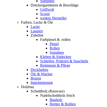
Sonstiges
Drückergarnituren & Beschläge
Griffwelt
Scoop
weitere Hersteller
Farben, Lacke & Öle
Lacke
Lasuren
Zubehör
Farbpinsel & -rollen
Pinsel
Rollen
Sonstiges
Kleben & Abdecken
Schleifen, Polieren & Spachteln
Reinigung & Pflege
Deckfarben
Öle & Wachse
Beizen
Imprägnierung
Holzbau
Schnittholz (Rauware)
Nadelschnittholz frisch
Bauholz
Bretter & Bohlen