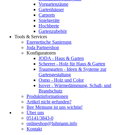
Vorgartenzäune
Gartenhäuser
Carports
Spielgeräte
Hochbeete
Gartenzubehör
Tools & Services
Energetische Sanierung
Joda Partnershop
Konfiguratoren
JODA - Haus & Garten
Scheerer - Holz für Haus & Garten
Traumgarten - Ideen & Systeme zur
Gartengestaltung
Osmo - Holz und Color
Isover - Wärmedämmung, Schall- und
Brandschutz
Produktinformationen
Artikel nicht gefunden?
Ihre Meinung ist uns wichtig!
Über uns
05141/3843-0
onlineshop@luhmann.info
Kontakt