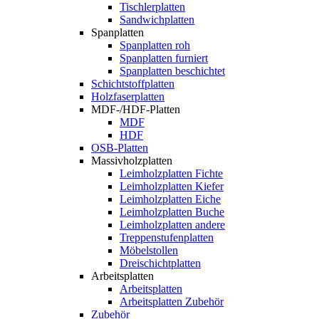
Tischlerplatten
Sandwichplatten
Spanplatten
Spanplatten roh
Spanplatten furniert
Spanplatten beschichtet
Schichtstoffplatten
Holzfaserplatten
MDF-/HDF-Platten
MDF
HDF
OSB-Platten
Massivholzplatten
Leimholzplatten Fichte
Leimholzplatten Kiefer
Leimholzplatten Eiche
Leimholzplatten Buche
Leimholzplatten andere
Treppenstufenplatten
Möbelstollen
Dreischichtplatten
Arbeitsplatten
Arbeitsplatten
Arbeitsplatten Zubehör
Zubehör