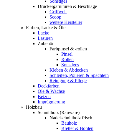
Sonstiges
Drückergarnituren & Beschläge
Griffwelt
Scoop
weitere Hersteller
Farben, Lacke & Öle
Lacke
Lasuren
Zubehör
Farbpinsel & -rollen
Pinsel
Rollen
Sonstiges
Kleben & Abdecken
Schleifen, Polieren & Spachteln
Reinigung & Pflege
Deckfarben
Öle & Wachse
Beizen
Imprägnierung
Holzbau
Schnittholz (Rauware)
Nadelschnittholz frisch
Bauholz
Bretter & Bohlen