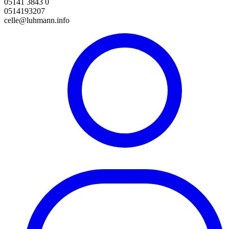
05141 3843 0
0514193207
celle@luhmann.info