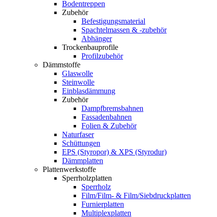
Bodentreppen
Zubehör
Befestigungsmaterial
Spachtelmassen & -zubehör
Abhänger
Trockenbauprofile
Profilzubehör
Dämmstoffe
Glaswolle
Steinwolle
Einblasdämmung
Zubehör
Dampfbremsbahnen
Fassadenbahnen
Folien & Zubehör
Naturfaser
Schüttungen
EPS (Styropor) & XPS (Styrodur)
Dämmplatten
Plattenwerkstoffe
Sperrholzplatten
Sperrholz
Film/Film- & Film/Siebdruckplatten
Furnierplatten
Multiplexplatten