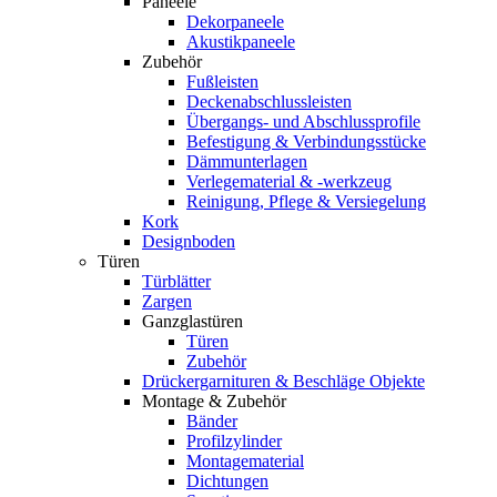
Paneele
Dekorpaneele
Akustikpaneele
Zubehör
Fußleisten
Deckenabschlussleisten
Übergangs- und Abschlussprofile
Befestigung & Verbindungsstücke
Dämmunterlagen
Verlegematerial & -werkzeug
Reinigung, Pflege & Versiegelung
Kork
Designboden
Türen
Türblätter
Zargen
Ganzglastüren
Türen
Zubehör
Drückergarnituren & Beschläge Objekte
Montage & Zubehör
Bänder
Profilzylinder
Montagematerial
Dichtungen