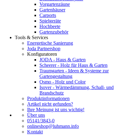
Vorgartenzäune
Gartenhäuser
Carports
Spielgeräte
Hochbeete
Gartenzubehör
Tools & Services
Energetische Sanierung
Joda Partnershop
Konfiguratoren
JODA - Haus & Garten
Scheerer - Holz für Haus & Garten
Traumgarten - Ideen & Systeme zur
Gartengestaltung
Osmo - Holz und Color
Isover - Wärmedämmung, Schall- und
Brandschutz
Produktinformationen
Artikel nicht gefunden?
Ihre Meinung ist uns wichtig!
Über uns
05141/3843-0
onlineshop@luhmann.info
Kontakt