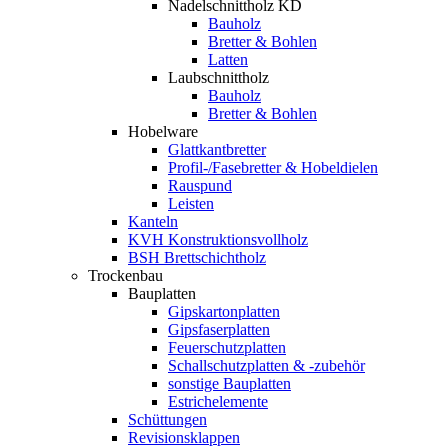
Nadelschnittholz KD
Bauholz
Bretter & Bohlen
Latten
Laubschnittholz
Bauholz
Bretter & Bohlen
Hobelware
Glattkantbretter
Profil-/Fasebretter & Hobeldielen
Rauspund
Leisten
Kanteln
KVH Konstruktionsvollholz
BSH Brettschichtholz
Trockenbau
Bauplatten
Gipskartonplatten
Gipsfaserplatten
Feuerschutzplatten
Schallschutzplatten & -zubehör
sonstige Bauplatten
Estrichelemente
Schüttungen
Revisionsklappen