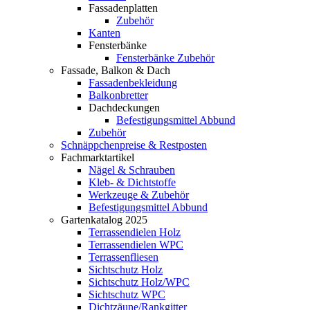
Fassadenplatten
Zubehör
Kanten
Fensterbänke
Fensterbänke Zubehör
Fassade, Balkon & Dach
Fassadenbekleidung
Balkonbretter
Dachdeckungen
Befestigungsmittel Abbund
Zubehör
Schnäppchenpreise & Restposten
Fachmarktartikel
Nägel & Schrauben
Kleb- & Dichtstoffe
Werkzeuge & Zubehör
Befestigungsmittel Abbund
Gartenkatalog 2025
Terrassendielen Holz
Terrassendielen WPC
Terrassenfliesen
Sichtschutz Holz
Sichtschutz Holz/WPC
Sichtschutz WPC
Dichtzäune/Rankgitter