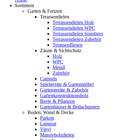
Sortiment
Garten & Freizeit
Terassendielen
Terrassendielen Holz
Terrassendielen WPC
Terrassendielen Sonstiges
Terrassendielen Zubehör
Terassenfliesen
Zäune & Sichtschutz
Holz
WPC
Metall
Zubehör
Carports
Spielgeräte & Gartenmöbel
Gartengeräte & Zubehör
Gartenkonstruktionsholz
Beete & Pflanzen
Gartenhäuser & Bedachungen
Boden, Wand & Decke
Parkett
Laminat
Vinyl
Massivholzdielen