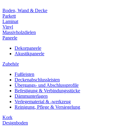
Boden, Wand & Decke
Parkett
Laminat
Vinyl
Massivholzdielen
Paneele
Dekorpaneele
Akustikpaneele
Zubehör
Fußleisten
Deckenabschlussleisten
Übergangs- und Abschlussprofile
Befestigung & Verbindungsstücke
Dämmunterlagen
Verlegematerial & -werkzeug
Reinigung, Pflege & Versiegelung
Kork
Designboden