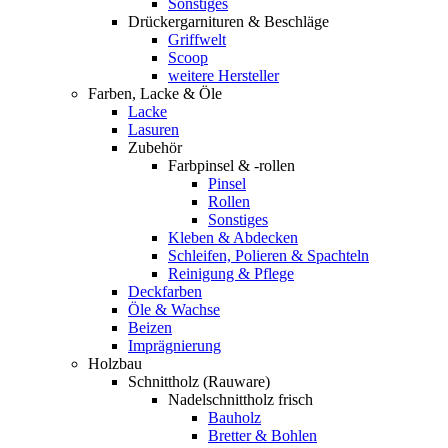
Sonstiges
Drückergarnituren & Beschläge
Griffwelt
Scoop
weitere Hersteller
Farben, Lacke & Öle
Lacke
Lasuren
Zubehör
Farbpinsel & -rollen
Pinsel
Rollen
Sonstiges
Kleben & Abdecken
Schleifen, Polieren & Spachteln
Reinigung & Pflege
Deckfarben
Öle & Wachse
Beizen
Imprägnierung
Holzbau
Schnittholz (Rauware)
Nadelschnittholz frisch
Bauholz
Bretter & Bohlen