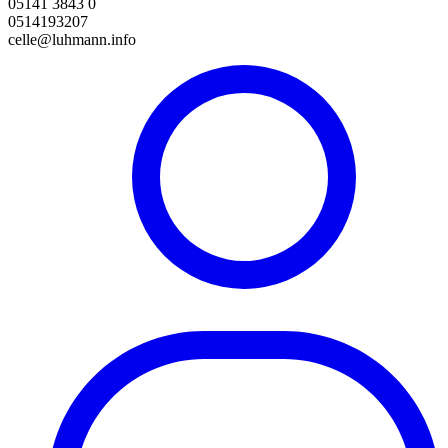
05141 3843 0
0514193207
celle@luhmann.info