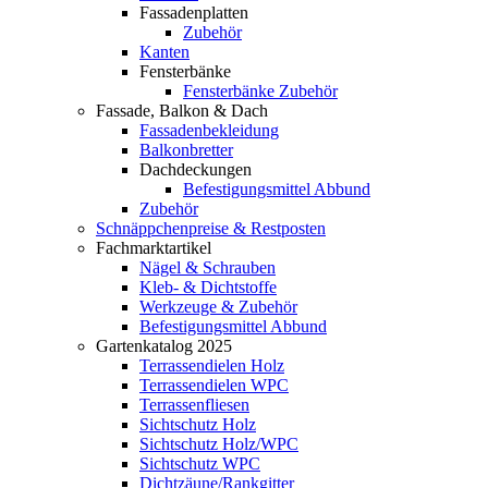
Fassadenplatten
Zubehör
Kanten
Fensterbänke
Fensterbänke Zubehör
Fassade, Balkon & Dach
Fassadenbekleidung
Balkonbretter
Dachdeckungen
Befestigungsmittel Abbund
Zubehör
Schnäppchenpreise & Restposten
Fachmarktartikel
Nägel & Schrauben
Kleb- & Dichtstoffe
Werkzeuge & Zubehör
Befestigungsmittel Abbund
Gartenkatalog 2025
Terrassendielen Holz
Terrassendielen WPC
Terrassenfliesen
Sichtschutz Holz
Sichtschutz Holz/WPC
Sichtschutz WPC
Dichtzäune/Rankgitter