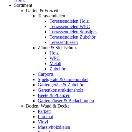
Sortiment
Garten & Freizeit
Terassendielen
Terrassendielen Holz
Terrassendielen WPC
Terrassendielen Sonstiges
Terrassendielen Zubehör
Terassenfliesen
Zäune & Sichtschutz
Holz
WPC
Metall
Zubehör
Carports
Spielgeräte & Gartenmöbel
Gartengeräte & Zubehör
Gartenkonstruktionsholz
Beete & Pflanzen
Gartenhäuser & Bedachungen
Boden, Wand & Decke
Parkett
Laminat
Vinyl
Massivholzdielen