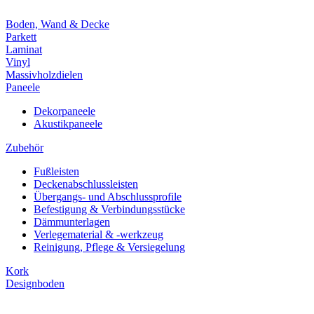
Boden, Wand & Decke
Parkett
Laminat
Vinyl
Massivholzdielen
Paneele
Dekorpaneele
Akustikpaneele
Zubehör
Fußleisten
Deckenabschlussleisten
Übergangs- und Abschlussprofile
Befestigung & Verbindungsstücke
Dämmunterlagen
Verlegematerial & -werkzeug
Reinigung, Pflege & Versiegelung
Kork
Designboden