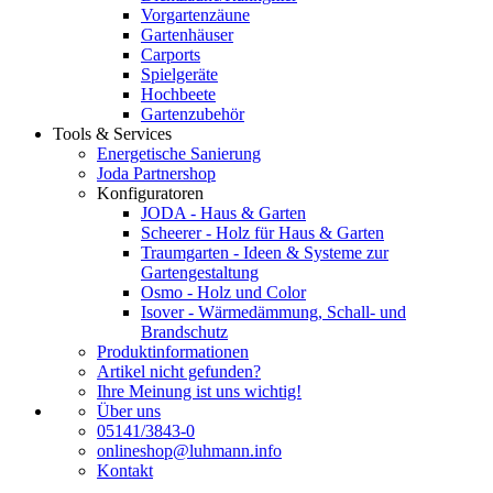
Vorgartenzäune
Gartenhäuser
Carports
Spielgeräte
Hochbeete
Gartenzubehör
Tools & Services
Energetische Sanierung
Joda Partnershop
Konfiguratoren
JODA - Haus & Garten
Scheerer - Holz für Haus & Garten
Traumgarten - Ideen & Systeme zur
Gartengestaltung
Osmo - Holz und Color
Isover - Wärmedämmung, Schall- und
Brandschutz
Produktinformationen
Artikel nicht gefunden?
Ihre Meinung ist uns wichtig!
Über uns
05141/3843-0
onlineshop@luhmann.info
Kontakt