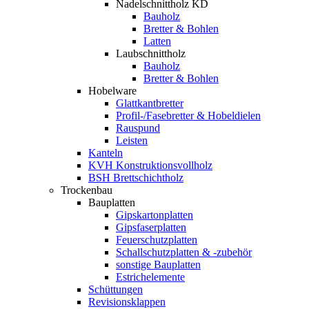
Nadelschnittholz KD
Bauholz
Bretter & Bohlen
Latten
Laubschnittholz
Bauholz
Bretter & Bohlen
Hobelware
Glattkantbretter
Profil-/Fasebretter & Hobeldielen
Rauspund
Leisten
Kanteln
KVH Konstruktionsvollholz
BSH Brettschichtholz
Trockenbau
Bauplatten
Gipskartonplatten
Gipsfaserplatten
Feuerschutzplatten
Schallschutzplatten & -zubehör
sonstige Bauplatten
Estrichelemente
Schüttungen
Revisionsklappen