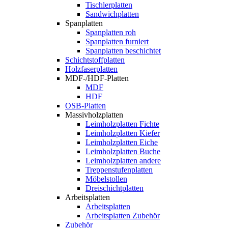
Tischlerplatten
Sandwichplatten
Spanplatten
Spanplatten roh
Spanplatten furniert
Spanplatten beschichtet
Schichtstoffplatten
Holzfaserplatten
MDF-/HDF-Platten
MDF
HDF
OSB-Platten
Massivholzplatten
Leimholzplatten Fichte
Leimholzplatten Kiefer
Leimholzplatten Eiche
Leimholzplatten Buche
Leimholzplatten andere
Treppenstufenplatten
Möbelstollen
Dreischichtplatten
Arbeitsplatten
Arbeitsplatten
Arbeitsplatten Zubehör
Zubehör