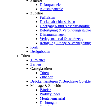
Paneele
Dekorpaneele
Akustikpaneele
Zubehör
Fußleisten
Deckenabschlussleisten
Übergangs- und Abschlussprofile
Befestigung & Verbindungsstücke
Dämmunterlagen
Verlegematerial & -werkzeug
Reinigung, Pflege & Versiegelung
Kork
Designboden
Türen
Türblätter
Zargen
Ganzglastüren
Türen
Zubehör
Drückergarnituren & Beschläge Objekte
Montage & Zubehör
Bänder
Profilzylinder
Montagematerial
Dichtungen