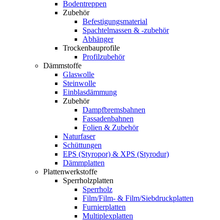
Bodentreppen
Zubehör
Befestigungsmaterial
Spachtelmassen & -zubehör
Abhänger
Trockenbauprofile
Profilzubehör
Dämmstoffe
Glaswolle
Steinwolle
Einblasdämmung
Zubehör
Dampfbremsbahnen
Fassadenbahnen
Folien & Zubehör
Naturfaser
Schüttungen
EPS (Styropor) & XPS (Styrodur)
Dämmplatten
Plattenwerkstoffe
Sperrholzplatten
Sperrholz
Film/Film- & Film/Siebdruckplatten
Furnierplatten
Multiplexplatten