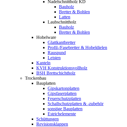
Nadelschnittholz KD
Bauholz
Bretter & Bohlen
Latten
Laubschnittholz
Bauholz
Bretter & Bohlen
Hobelware
Glattkantbretter
Profil-/Fasebretter & Hobeldielen
Rauspund
Leisten
Kanteln
KVH Konstruktionsvollholz
BSH Brettschichtholz
Trockenbau
Bauplatten
Gipskartonplatten
Gipsfaserplatten
Feuerschutzplatten
Schallschutzplatten & -zubehör
sonstige Bauplatten
Estrichelemente
Schüttungen
Revisionsklappen