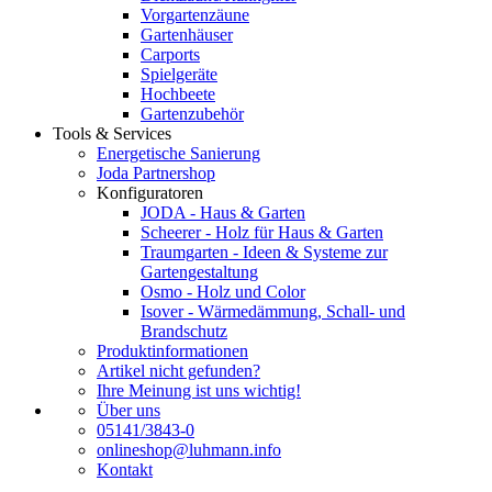
Vorgartenzäune
Gartenhäuser
Carports
Spielgeräte
Hochbeete
Gartenzubehör
Tools & Services
Energetische Sanierung
Joda Partnershop
Konfiguratoren
JODA - Haus & Garten
Scheerer - Holz für Haus & Garten
Traumgarten - Ideen & Systeme zur
Gartengestaltung
Osmo - Holz und Color
Isover - Wärmedämmung, Schall- und
Brandschutz
Produktinformationen
Artikel nicht gefunden?
Ihre Meinung ist uns wichtig!
Über uns
05141/3843-0
onlineshop@luhmann.info
Kontakt