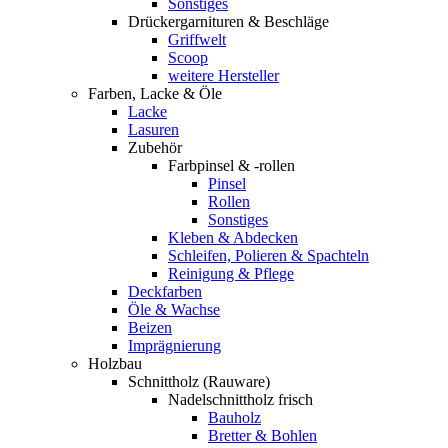
Sonstiges
Drückergarnituren & Beschläge
Griffwelt
Scoop
weitere Hersteller
Farben, Lacke & Öle
Lacke
Lasuren
Zubehör
Farbpinsel & -rollen
Pinsel
Rollen
Sonstiges
Kleben & Abdecken
Schleifen, Polieren & Spachteln
Reinigung & Pflege
Deckfarben
Öle & Wachse
Beizen
Imprägnierung
Holzbau
Schnittholz (Rauware)
Nadelschnittholz frisch
Bauholz
Bretter & Bohlen