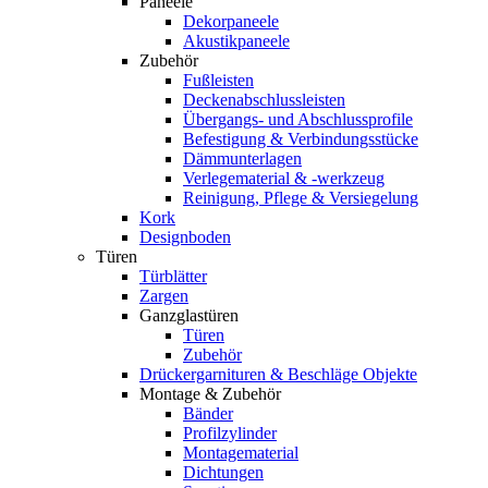
Paneele
Dekorpaneele
Akustikpaneele
Zubehör
Fußleisten
Deckenabschlussleisten
Übergangs- und Abschlussprofile
Befestigung & Verbindungsstücke
Dämmunterlagen
Verlegematerial & -werkzeug
Reinigung, Pflege & Versiegelung
Kork
Designboden
Türen
Türblätter
Zargen
Ganzglastüren
Türen
Zubehör
Drückergarnituren & Beschläge Objekte
Montage & Zubehör
Bänder
Profilzylinder
Montagematerial
Dichtungen