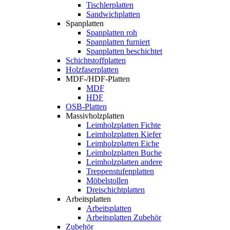
Tischlerplatten
Sandwichplatten
Spanplatten
Spanplatten roh
Spanplatten furniert
Spanplatten beschichtet
Schichtstoffplatten
Holzfaserplatten
MDF-/HDF-Platten
MDF
HDF
OSB-Platten
Massivholzplatten
Leimholzplatten Fichte
Leimholzplatten Kiefer
Leimholzplatten Eiche
Leimholzplatten Buche
Leimholzplatten andere
Treppenstufenplatten
Möbelstollen
Dreischichtplatten
Arbeitsplatten
Arbeitsplatten
Arbeitsplatten Zubehör
Zubehör