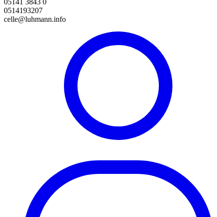
05141 3843 0
0514193207
celle@luhmann.info