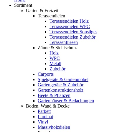
Sortiment
Garten & Freizeit
Terassendielen
Terrassendielen Holz
Terrassendielen WPC
Terrassendielen Sonstiges
Terrassendielen Zubehör
Terassenfliesen
Zäune & Sichtschutz
Holz
WPC
Metall
Zubehör
Carports
Spielgeräte & Gartenmöbel
Gartengeräte & Zubehör
Gartenkonstruktionsholz
Beete & Pflanzen
Gartenhäuser & Bedachungen
Boden, Wand & Decke
Parkett
Laminat
Vinyl
Massivholzdielen