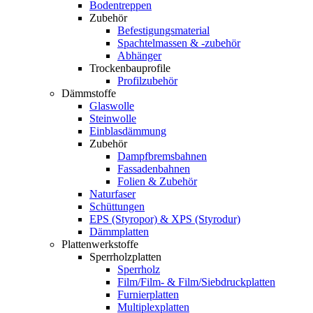
Bodentreppen
Zubehör
Befestigungsmaterial
Spachtelmassen & -zubehör
Abhänger
Trockenbauprofile
Profilzubehör
Dämmstoffe
Glaswolle
Steinwolle
Einblasdämmung
Zubehör
Dampfbremsbahnen
Fassadenbahnen
Folien & Zubehör
Naturfaser
Schüttungen
EPS (Styropor) & XPS (Styrodur)
Dämmplatten
Plattenwerkstoffe
Sperrholzplatten
Sperrholz
Film/Film- & Film/Siebdruckplatten
Furnierplatten
Multiplexplatten