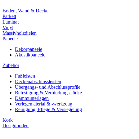
Boden, Wand & Decke
Parkett
Laminat
Vinyl
Massivholzdielen
Paneele
Dekorpaneele
Akustikpaneele
Zubehör
Fußleisten
Deckenabschlussleisten
Übergangs- und Abschlussprofile
Befestigung & Verbindungsstücke
Dämmunterlagen
Verlegematerial & -werkzeug
Reinigung, Pflege & Versiegelung
Kork
Designboden