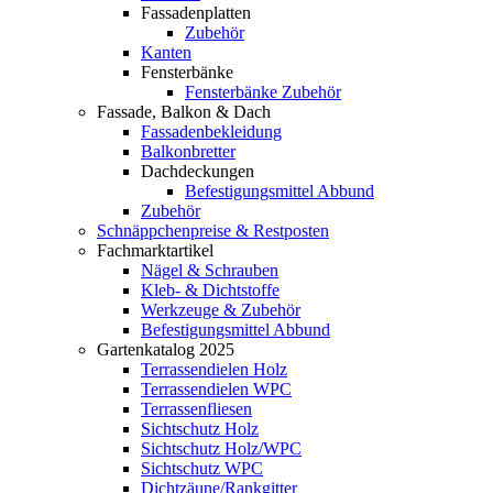
Fassadenplatten
Zubehör
Kanten
Fensterbänke
Fensterbänke Zubehör
Fassade, Balkon & Dach
Fassadenbekleidung
Balkonbretter
Dachdeckungen
Befestigungsmittel Abbund
Zubehör
Schnäppchenpreise & Restposten
Fachmarktartikel
Nägel & Schrauben
Kleb- & Dichtstoffe
Werkzeuge & Zubehör
Befestigungsmittel Abbund
Gartenkatalog 2025
Terrassendielen Holz
Terrassendielen WPC
Terrassenfliesen
Sichtschutz Holz
Sichtschutz Holz/WPC
Sichtschutz WPC
Dichtzäune/Rankgitter