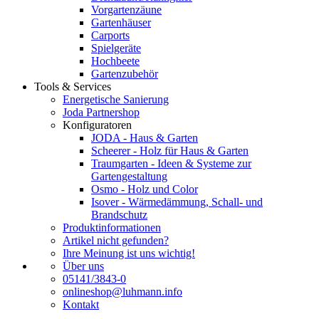
Vorgartenzäune
Gartenhäuser
Carports
Spielgeräte
Hochbeete
Gartenzubehör
Tools & Services
Energetische Sanierung
Joda Partnershop
Konfiguratoren
JODA - Haus & Garten
Scheerer - Holz für Haus & Garten
Traumgarten - Ideen & Systeme zur
Gartengestaltung
Osmo - Holz und Color
Isover - Wärmedämmung, Schall- und
Brandschutz
Produktinformationen
Artikel nicht gefunden?
Ihre Meinung ist uns wichtig!
Über uns
05141/3843-0
onlineshop@luhmann.info
Kontakt