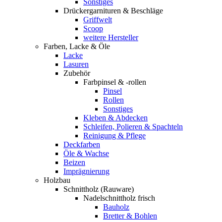
Sonstiges
Drückergarnituren & Beschläge
Griffwelt
Scoop
weitere Hersteller
Farben, Lacke & Öle
Lacke
Lasuren
Zubehör
Farbpinsel & -rollen
Pinsel
Rollen
Sonstiges
Kleben & Abdecken
Schleifen, Polieren & Spachteln
Reinigung & Pflege
Deckfarben
Öle & Wachse
Beizen
Imprägnierung
Holzbau
Schnittholz (Rauware)
Nadelschnittholz frisch
Bauholz
Bretter & Bohlen