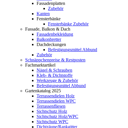
Fassadenplatten
Zubehör
Kanten
Fensterbänke
Fensterbänke Zubehör
Fassade, Balkon & Dach
Fassadenbekleidung
Balkonbretter
Dachdeckungen
Befestigungsmittel Abbund
Zubehör
Schnäppchenpreise & Restposten
Fachmarktartikel
Nägel & Schrauben
Kleb- & Dichtstoffe
Werkzeuge & Zubehör
Befestigungsmittel Abbund
Gartenkatalog 2025
Terrassendielen Holz
Terrassendielen WPC
Terrassenfliesen
Sichtschutz Holz
Sichtschutz Holz/WPC
Sichtschutz WPC
Dichtzäune/Rankgitter