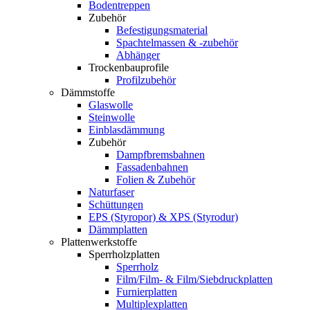
Bodentreppen
Zubehör
Befestigungsmaterial
Spachtelmassen & -zubehör
Abhänger
Trockenbauprofile
Profilzubehör
Dämmstoffe
Glaswolle
Steinwolle
Einblasdämmung
Zubehör
Dampfbremsbahnen
Fassadenbahnen
Folien & Zubehör
Naturfaser
Schüttungen
EPS (Styropor) & XPS (Styrodur)
Dämmplatten
Plattenwerkstoffe
Sperrholzplatten
Sperrholz
Film/Film- & Film/Siebdruckplatten
Furnierplatten
Multiplexplatten