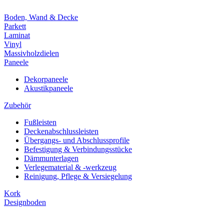
Boden, Wand & Decke
Parkett
Laminat
Vinyl
Massivholzdielen
Paneele
Dekorpaneele
Akustikpaneele
Zubehör
Fußleisten
Deckenabschlussleisten
Übergangs- und Abschlussprofile
Befestigung & Verbindungsstücke
Dämmunterlagen
Verlegematerial & -werkzeug
Reinigung, Pflege & Versiegelung
Kork
Designboden