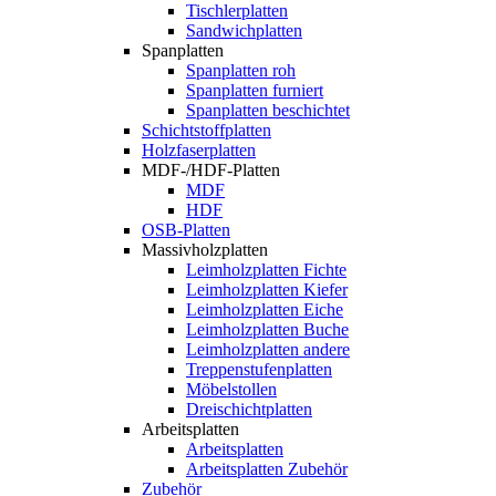
Tischlerplatten
Sandwichplatten
Spanplatten
Spanplatten roh
Spanplatten furniert
Spanplatten beschichtet
Schichtstoffplatten
Holzfaserplatten
MDF-/HDF-Platten
MDF
HDF
OSB-Platten
Massivholzplatten
Leimholzplatten Fichte
Leimholzplatten Kiefer
Leimholzplatten Eiche
Leimholzplatten Buche
Leimholzplatten andere
Treppenstufenplatten
Möbelstollen
Dreischichtplatten
Arbeitsplatten
Arbeitsplatten
Arbeitsplatten Zubehör
Zubehör