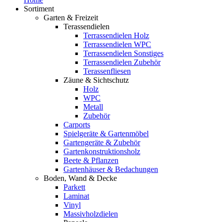
Sortiment
Garten & Freizeit
Terassendielen
Terrassendielen Holz
Terrassendielen WPC
Terrassendielen Sonstiges
Terrassendielen Zubehör
Terassenfliesen
Zäune & Sichtschutz
Holz
WPC
Metall
Zubehör
Carports
Spielgeräte & Gartenmöbel
Gartengeräte & Zubehör
Gartenkonstruktionsholz
Beete & Pflanzen
Gartenhäuser & Bedachungen
Boden, Wand & Decke
Parkett
Laminat
Vinyl
Massivholzdielen