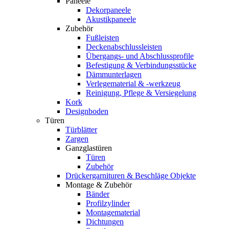
Paneele
Dekorpaneele
Akustikpaneele
Zubehör
Fußleisten
Deckenabschlussleisten
Übergangs- und Abschlussprofile
Befestigung & Verbindungsstücke
Dämmunterlagen
Verlegematerial & -werkzeug
Reinigung, Pflege & Versiegelung
Kork
Designboden
Türen
Türblätter
Zargen
Ganzglastüren
Türen
Zubehör
Drückergarnituren & Beschläge Objekte
Montage & Zubehör
Bänder
Profilzylinder
Montagematerial
Dichtungen