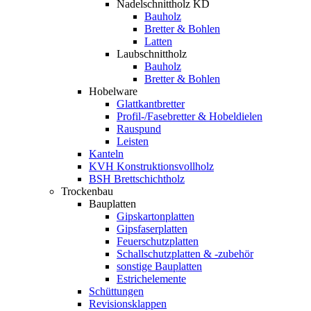
Nadelschnittholz KD
Bauholz
Bretter & Bohlen
Latten
Laubschnittholz
Bauholz
Bretter & Bohlen
Hobelware
Glattkantbretter
Profil-/Fasebretter & Hobeldielen
Rauspund
Leisten
Kanteln
KVH Konstruktionsvollholz
BSH Brettschichtholz
Trockenbau
Bauplatten
Gipskartonplatten
Gipsfaserplatten
Feuerschutzplatten
Schallschutzplatten & -zubehör
sonstige Bauplatten
Estrichelemente
Schüttungen
Revisionsklappen