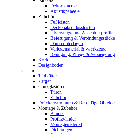
Paneele
Dekorpaneele
Akustikpaneele
Zubehör
Fußleisten
Deckenabschlussleisten
Übergangs- und Abschlussprofile
Befestigung & Verbindungsstücke
Dämmunterlagen
Verlegematerial & -werkzeug
Reinigung, Pflege & Versiegelung
Kork
Designboden
Türen
Türblätter
Zargen
Ganzglastüren
Türen
Zubehör
Drückergarnituren & Beschläge Objekte
Montage & Zubehör
Bänder
Profilzylinder
Montagematerial
Dichtungen