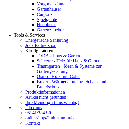
Vorgartenzäune
Gartenhäuser
Carports
Spielgeräte
Hochbeete
Gartenzubehör
Tools & Services
Energetische Sanierung
Joda Partnershop
Konfiguratoren
JODA - Haus & Garten
Scheerer - Holz für Haus & Garten
Traumgarten - Ideen & Systeme zur
Gartengestaltung
Osmo - Holz und Color
Isover - Wärmedämmung, Schall- und
Brandschutz
Produktinformationen
Artikel nicht gefunden?
Ihre Meinung ist uns wichtig!
Über uns
05141/3843-0
onlineshop@luhmann.info
Kontakt