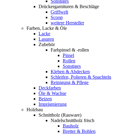
Sonstiges
Drückergarnituren & Beschläge
Griffwelt
Scoop
weitere Hersteller
Farben, Lacke & Öle
Lacke
Lasuren
Zubehör
Farbpinsel & -rollen
Pinsel
Rollen
Sonstiges
Kleben & Abdecken
Schleifen, Polieren & Spachteln
Reinigung & Pflege
Deckfarben
Öle & Wachse
Beizen
Imprägnierung
Holzbau
Schnittholz (Rauware)
Nadelschnittholz frisch
Bauholz
Bretter & Bohlen