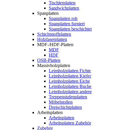
Tischlerplatten
Sandwichplatten
Spanplatten
Spanplatten roh
Spanplatten furniert
Spanplatten beschichtet
Schichtstoffplatten
Holzfaserplatten
MDF-/HDF-Platten
MDF
HDF
OSB-Platten
Massivholzplatten
Leimholzplatten Fichte
Leimholzplatten Kiefer
Leimholzplatten Eiche
Leimholzplatten Buche
Leimholzplatten andere
Treppenstufenplatten
Möbelstollen
Dreischichtplatten
Arbeitsplatten
Arbeitsplatten
Arbeitsplatten Zubehör
Zubehör