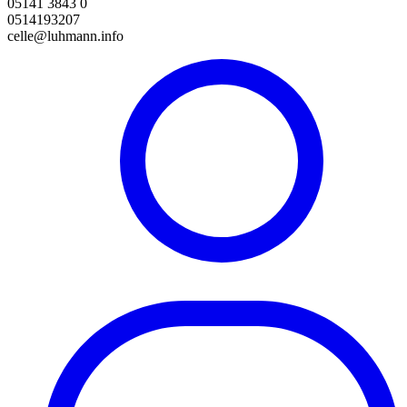
05141 3843 0
0514193207
celle@luhmann.info