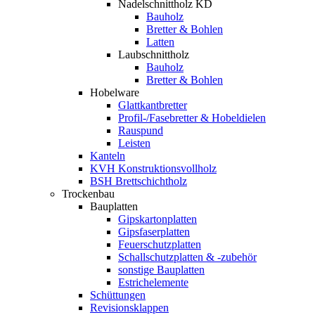
Nadelschnittholz KD
Bauholz
Bretter & Bohlen
Latten
Laubschnittholz
Bauholz
Bretter & Bohlen
Hobelware
Glattkantbretter
Profil-/Fasebretter & Hobeldielen
Rauspund
Leisten
Kanteln
KVH Konstruktionsvollholz
BSH Brettschichtholz
Trockenbau
Bauplatten
Gipskartonplatten
Gipsfaserplatten
Feuerschutzplatten
Schallschutzplatten & -zubehör
sonstige Bauplatten
Estrichelemente
Schüttungen
Revisionsklappen