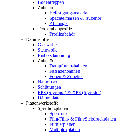
Bodentreppen
Zubehör
Befestigungsmaterial
Spachtelmassen & -zubehör
Abhänger
Trockenbauprofile
Profilzubehör
Dämmstoffe
Glaswolle
Steinwolle
Einblasdämmung
Zubehör
Dampfbremsbahnen
Fassadenbahnen
Folien & Zubehör
Naturfaser
Schüttungen
EPS (Styropor) & XPS (Styrodur)
Dämmplatten
Plattenwerkstoffe
Sperrholzplatten
Sperrholz
Film/Film- & Film/Siebdruckplatten
Furnierplatten
Multiplexplatten