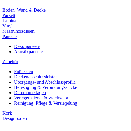
Boden, Wand & Decke
Parkett
Laminat
Vinyl
Massivholzdielen
Paneele
Dekorpaneele
Akustikpaneele
Zubehör
Fußleisten
Deckenabschlussleisten
Übergangs- und Abschlussprofile
Befestigung & Verbindungsstücke
Dämmunterlagen
Verlegematerial & -werkzeug
Reinigung, Pflege & Versiegelung
Kork
Designboden