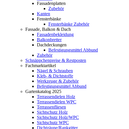
Fassadenplatten
Zubehör
Kanten
Fensterbänke
Fensterbänke Zubehör
Fassade, Balkon & Dach
Fassadenbekleidung
Balkonbretter
Dachdeckungen
Befestigungsmittel Abbund
Zubehör
Schnäppchenpreise & Restposten
Fachmarktartikel
Nägel & Schrauben
Kleb- & Dichtstoffe
Werkzeuge & Zubehör
Befestigungsmittel Abbund
Gartenkatalog 2025
Terrassendielen Holz
Terrassendielen WPC
Terrassenfliesen
Sichtschutz Holz
Sichtschutz Holz/WPC
Sichtschutz WPC
Dichtzäune/Rankgitter