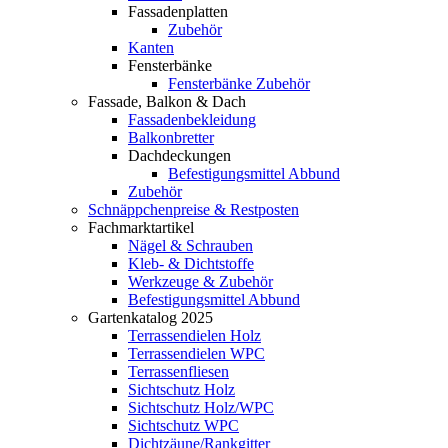
Fassadenplatten
Zubehör
Kanten
Fensterbänke
Fensterbänke Zubehör
Fassade, Balkon & Dach
Fassadenbekleidung
Balkonbretter
Dachdeckungen
Befestigungsmittel Abbund
Zubehör
Schnäppchenpreise & Restposten
Fachmarktartikel
Nägel & Schrauben
Kleb- & Dichtstoffe
Werkzeuge & Zubehör
Befestigungsmittel Abbund
Gartenkatalog 2025
Terrassendielen Holz
Terrassendielen WPC
Terrassenfliesen
Sichtschutz Holz
Sichtschutz Holz/WPC
Sichtschutz WPC
Dichtzäune/Rankgitter