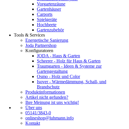
Vorgartenzäune
Gartenhäuser
Carports
Spielgeräte
Hochbeete
Gartenzubehör
Tools & Services
Energetische Sanierung
Joda Partnershop
Konfiguratoren
JODA - Haus & Garten
Scheerer - Holz für Haus & Garten
Traumgarten - Ideen & Systeme zur
Gartengestaltung
Osmo - Holz und Color
Isover - Wärmedämmung, Schall- und
Brandschutz
Produktinformationen
Artikel nicht gefunden?
Ihre Meinung ist uns wichtig!
Über uns
05141/3843-0
onlineshop@luhmann.info
Kontakt