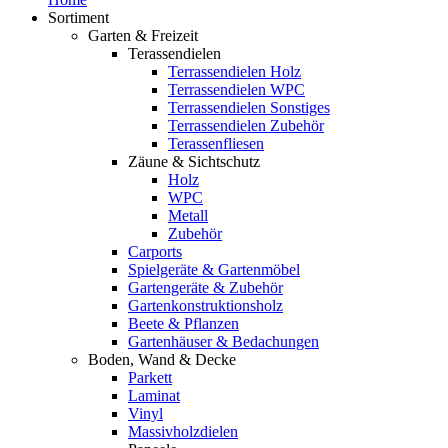
Sortiment
Garten & Freizeit
Terassendielen
Terrassendielen Holz
Terrassendielen WPC
Terrassendielen Sonstiges
Terrassendielen Zubehör
Terassenfliesen
Zäune & Sichtschutz
Holz
WPC
Metall
Zubehör
Carports
Spielgeräte & Gartenmöbel
Gartengeräte & Zubehör
Gartenkonstruktionsholz
Beete & Pflanzen
Gartenhäuser & Bedachungen
Boden, Wand & Decke
Parkett
Laminat
Vinyl
Massivholzdielen