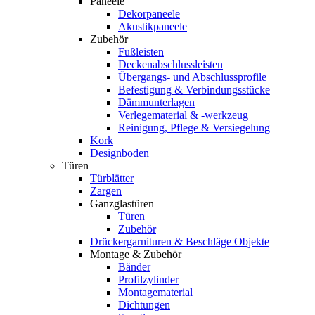
Paneele
Dekorpaneele
Akustikpaneele
Zubehör
Fußleisten
Deckenabschlussleisten
Übergangs- und Abschlussprofile
Befestigung & Verbindungsstücke
Dämmunterlagen
Verlegematerial & -werkzeug
Reinigung, Pflege & Versiegelung
Kork
Designboden
Türen
Türblätter
Zargen
Ganzglastüren
Türen
Zubehör
Drückergarnituren & Beschläge Objekte
Montage & Zubehör
Bänder
Profilzylinder
Montagematerial
Dichtungen