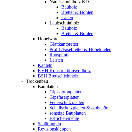
Nadelschnittholz KD
Bauholz
Bretter & Bohlen
Latten
Laubschnittholz
Bauholz
Bretter & Bohlen
Hobelware
Glattkantbretter
Profil-/Fasebretter & Hobeldielen
Rauspund
Leisten
Kanteln
KVH Konstruktionsvollholz
BSH Brettschichtholz
Trockenbau
Bauplatten
Gipskartonplatten
Gipsfaserplatten
Feuerschutzplatten
Schallschutzplatten & -zubehör
sonstige Bauplatten
Estrichelemente
Schüttungen
Revisionsklappen