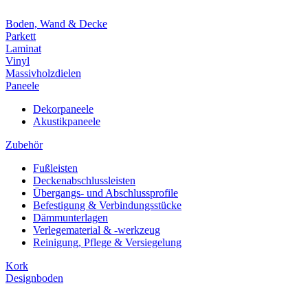
Boden, Wand & Decke
Parkett
Laminat
Vinyl
Massivholzdielen
Paneele
Dekorpaneele
Akustikpaneele
Zubehör
Fußleisten
Deckenabschlussleisten
Übergangs- und Abschlussprofile
Befestigung & Verbindungsstücke
Dämmunterlagen
Verlegematerial & -werkzeug
Reinigung, Pflege & Versiegelung
Kork
Designboden