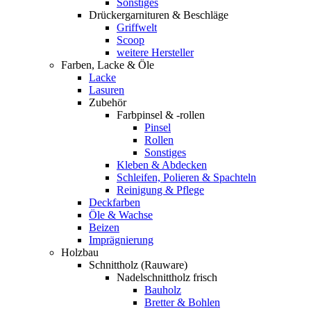
Sonstiges
Drückergarnituren & Beschläge
Griffwelt
Scoop
weitere Hersteller
Farben, Lacke & Öle
Lacke
Lasuren
Zubehör
Farbpinsel & -rollen
Pinsel
Rollen
Sonstiges
Kleben & Abdecken
Schleifen, Polieren & Spachteln
Reinigung & Pflege
Deckfarben
Öle & Wachse
Beizen
Imprägnierung
Holzbau
Schnittholz (Rauware)
Nadelschnittholz frisch
Bauholz
Bretter & Bohlen