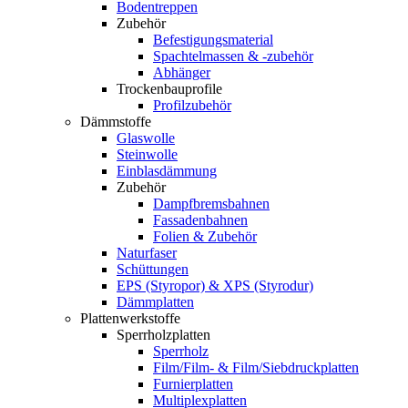
Bodentreppen
Zubehör
Befestigungsmaterial
Spachtelmassen & -zubehör
Abhänger
Trockenbauprofile
Profilzubehör
Dämmstoffe
Glaswolle
Steinwolle
Einblasdämmung
Zubehör
Dampfbremsbahnen
Fassadenbahnen
Folien & Zubehör
Naturfaser
Schüttungen
EPS (Styropor) & XPS (Styrodur)
Dämmplatten
Plattenwerkstoffe
Sperrholzplatten
Sperrholz
Film/Film- & Film/Siebdruckplatten
Furnierplatten
Multiplexplatten