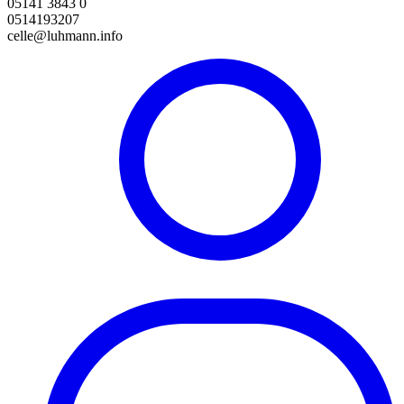
05141 3843 0
0514193207
celle@luhmann.info