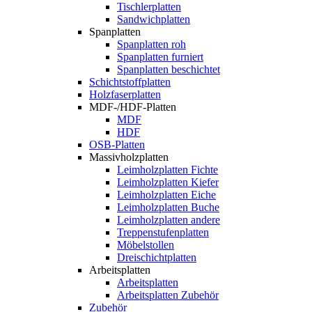
Tischlerplatten
Sandwichplatten
Spanplatten
Spanplatten roh
Spanplatten furniert
Spanplatten beschichtet
Schichtstoffplatten
Holzfaserplatten
MDF-/HDF-Platten
MDF
HDF
OSB-Platten
Massivholzplatten
Leimholzplatten Fichte
Leimholzplatten Kiefer
Leimholzplatten Eiche
Leimholzplatten Buche
Leimholzplatten andere
Treppenstufenplatten
Möbelstollen
Dreischichtplatten
Arbeitsplatten
Arbeitsplatten
Arbeitsplatten Zubehör
Zubehör