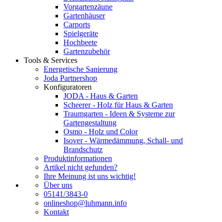
Vorgartenzäune
Gartenhäuser
Carports
Spielgeräte
Hochbeete
Gartenzubehör
Tools & Services
Energetische Sanierung
Joda Partnershop
Konfiguratoren
JODA - Haus & Garten
Scheerer - Holz für Haus & Garten
Traumgarten - Ideen & Systeme zur
Gartengestaltung
Osmo - Holz und Color
Isover - Wärmedämmung, Schall- und
Brandschutz
Produktinformationen
Artikel nicht gefunden?
Ihre Meinung ist uns wichtig!
Über uns
05141/3843-0
onlineshop@luhmann.info
Kontakt