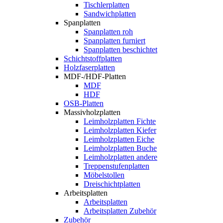
Tischlerplatten
Sandwichplatten
Spanplatten
Spanplatten roh
Spanplatten furniert
Spanplatten beschichtet
Schichtstoffplatten
Holzfaserplatten
MDF-/HDF-Platten
MDF
HDF
OSB-Platten
Massivholzplatten
Leimholzplatten Fichte
Leimholzplatten Kiefer
Leimholzplatten Eiche
Leimholzplatten Buche
Leimholzplatten andere
Treppenstufenplatten
Möbelstollen
Dreischichtplatten
Arbeitsplatten
Arbeitsplatten
Arbeitsplatten Zubehör
Zubehör