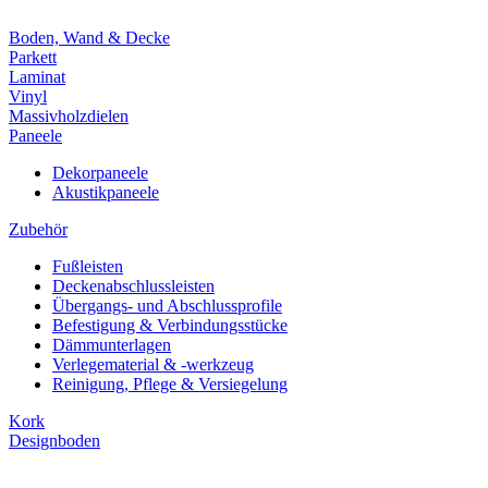
Boden, Wand & Decke
Parkett
Laminat
Vinyl
Massivholzdielen
Paneele
Dekorpaneele
Akustikpaneele
Zubehör
Fußleisten
Deckenabschlussleisten
Übergangs- und Abschlussprofile
Befestigung & Verbindungsstücke
Dämmunterlagen
Verlegematerial & -werkzeug
Reinigung, Pflege & Versiegelung
Kork
Designboden