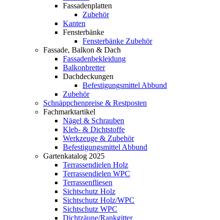
Fassadenplatten
Zubehör
Kanten
Fensterbänke
Fensterbänke Zubehör
Fassade, Balkon & Dach
Fassadenbekleidung
Balkonbretter
Dachdeckungen
Befestigungsmittel Abbund
Zubehör
Schnäppchenpreise & Restposten
Fachmarktartikel
Nägel & Schrauben
Kleb- & Dichtstoffe
Werkzeuge & Zubehör
Befestigungsmittel Abbund
Gartenkatalog 2025
Terrassendielen Holz
Terrassendielen WPC
Terrassenfliesen
Sichtschutz Holz
Sichtschutz Holz/WPC
Sichtschutz WPC
Dichtzäune/Rankgitter