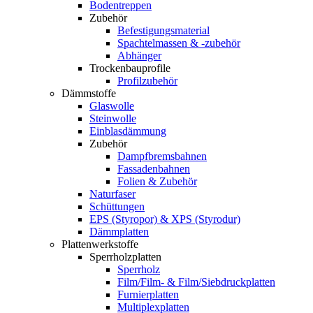
Bodentreppen
Zubehör
Befestigungsmaterial
Spachtelmassen & -zubehör
Abhänger
Trockenbauprofile
Profilzubehör
Dämmstoffe
Glaswolle
Steinwolle
Einblasdämmung
Zubehör
Dampfbremsbahnen
Fassadenbahnen
Folien & Zubehör
Naturfaser
Schüttungen
EPS (Styropor) & XPS (Styrodur)
Dämmplatten
Plattenwerkstoffe
Sperrholzplatten
Sperrholz
Film/Film- & Film/Siebdruckplatten
Furnierplatten
Multiplexplatten