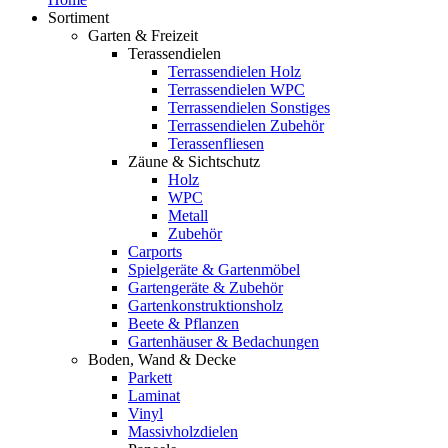
Sortiment
Garten & Freizeit
Terassendielen
Terrassendielen Holz
Terrassendielen WPC
Terrassendielen Sonstiges
Terrassendielen Zubehör
Terassenfliesen
Zäune & Sichtschutz
Holz
WPC
Metall
Zubehör
Carports
Spielgeräte & Gartenmöbel
Gartengeräte & Zubehör
Gartenkonstruktionsholz
Beete & Pflanzen
Gartenhäuser & Bedachungen
Boden, Wand & Decke
Parkett
Laminat
Vinyl
Massivholzdielen