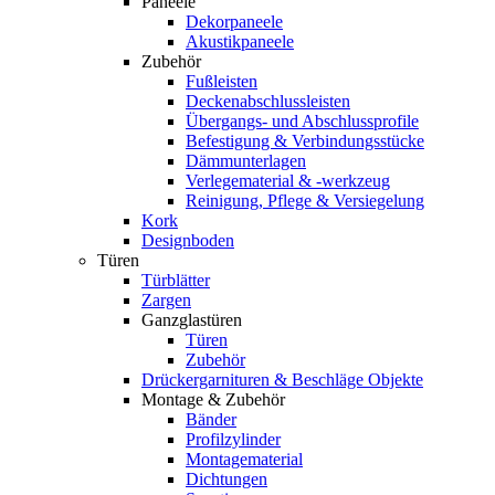
Paneele
Dekorpaneele
Akustikpaneele
Zubehör
Fußleisten
Deckenabschlussleisten
Übergangs- und Abschlussprofile
Befestigung & Verbindungsstücke
Dämmunterlagen
Verlegematerial & -werkzeug
Reinigung, Pflege & Versiegelung
Kork
Designboden
Türen
Türblätter
Zargen
Ganzglastüren
Türen
Zubehör
Drückergarnituren & Beschläge Objekte
Montage & Zubehör
Bänder
Profilzylinder
Montagematerial
Dichtungen