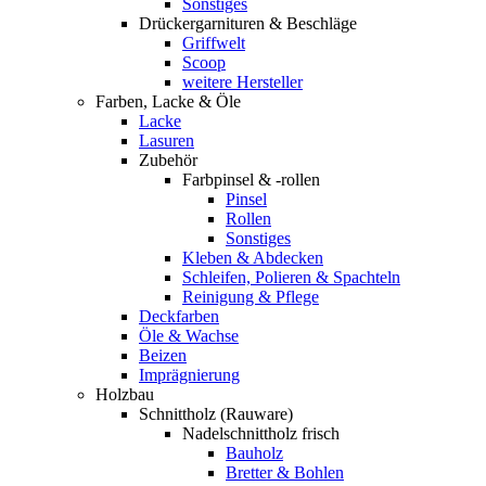
Sonstiges
Drückergarnituren & Beschläge
Griffwelt
Scoop
weitere Hersteller
Farben, Lacke & Öle
Lacke
Lasuren
Zubehör
Farbpinsel & -rollen
Pinsel
Rollen
Sonstiges
Kleben & Abdecken
Schleifen, Polieren & Spachteln
Reinigung & Pflege
Deckfarben
Öle & Wachse
Beizen
Imprägnierung
Holzbau
Schnittholz (Rauware)
Nadelschnittholz frisch
Bauholz
Bretter & Bohlen