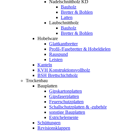
Nadelschnittholz KD
Bauholz
Bretter & Bohlen
Latten
Laubschnittholz
Bauholz
Bretter & Bohlen
Hobelware
Glattkantbretter
Profil-/Fasebretter & Hobeldielen
Rauspund
Leisten
Kanteln
KVH Konstruktionsvollholz
BSH Brettschichtholz
Trockenbau
Bauplatten
Gipskartonplatten
Gipsfaserplatten
Feuerschutzplatten
Schallschutzplatten & -zubehör
sonstige Bauplatten
Estrichelemente
Schüttungen
Revisionsklappen