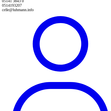
05141 3843 0
0514193207
celle@luhmann.info