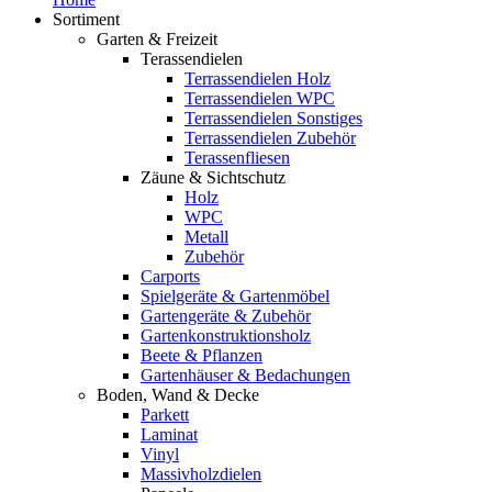
Sortiment
Garten & Freizeit
Terassendielen
Terrassendielen Holz
Terrassendielen WPC
Terrassendielen Sonstiges
Terrassendielen Zubehör
Terassenfliesen
Zäune & Sichtschutz
Holz
WPC
Metall
Zubehör
Carports
Spielgeräte & Gartenmöbel
Gartengeräte & Zubehör
Gartenkonstruktionsholz
Beete & Pflanzen
Gartenhäuser & Bedachungen
Boden, Wand & Decke
Parkett
Laminat
Vinyl
Massivholzdielen