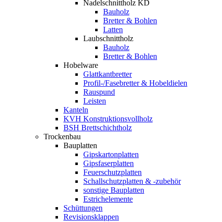
Nadelschnittholz KD
Bauholz
Bretter & Bohlen
Latten
Laubschnittholz
Bauholz
Bretter & Bohlen
Hobelware
Glattkantbretter
Profil-/Fasebretter & Hobeldielen
Rauspund
Leisten
Kanteln
KVH Konstruktionsvollholz
BSH Brettschichtholz
Trockenbau
Bauplatten
Gipskartonplatten
Gipsfaserplatten
Feuerschutzplatten
Schallschutzplatten & -zubehör
sonstige Bauplatten
Estrichelemente
Schüttungen
Revisionsklappen