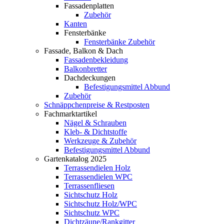
Fassadenplatten
Zubehör
Kanten
Fensterbänke
Fensterbänke Zubehör
Fassade, Balkon & Dach
Fassadenbekleidung
Balkonbretter
Dachdeckungen
Befestigungsmittel Abbund
Zubehör
Schnäppchenpreise & Restposten
Fachmarktartikel
Nägel & Schrauben
Kleb- & Dichtstoffe
Werkzeuge & Zubehör
Befestigungsmittel Abbund
Gartenkatalog 2025
Terrassendielen Holz
Terrassendielen WPC
Terrassenfliesen
Sichtschutz Holz
Sichtschutz Holz/WPC
Sichtschutz WPC
Dichtzäune/Rankgitter