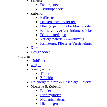
Paneele
Dekorpaneele
Akustikpaneele
Zubehör
Fußleisten
Deckenabschlussleisten
Übergangs- und Abschlussprofile
Befestigung & Verbindungsstücke
Dämmunterlagen
Verlegematerial & -werkzeug
Reinigung, Pflege & Versiegelung
Kork
Designboden
Türen
Türblätter
Zargen
Ganzglastüren
Türen
Zubehör
Drückergarnituren & Beschläge Objekte
Montage & Zubehör
Bänder
Profilzylinder
Montagematerial
Dichtungen