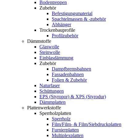
Bodentreppen
Zubehör
Befestigungsmaterial
Spachtelmassen & -zubehör
Abhänger
Trockenbauprofile
Profilzubehör
Dämmstoffe
Glaswolle
Steinwolle
Einblasdämmung
Zubehör
Dampfbremsbahnen
Fassadenbahnen
Folien & Zubehör
Naturfaser
Schüttungen
EPS (Styropor) & XPS (Styrodur)
Dämmplatten
Plattenwerkstoffe
Sperrholzplatten
Sperrholz
Film/Film- & Film/Siebdruckplatten
Furnierplatten
Multiplexplatten