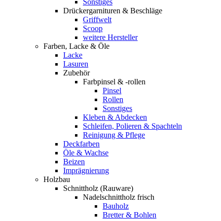
Sonstiges
Drückergarnituren & Beschläge
Griffwelt
Scoop
weitere Hersteller
Farben, Lacke & Öle
Lacke
Lasuren
Zubehör
Farbpinsel & -rollen
Pinsel
Rollen
Sonstiges
Kleben & Abdecken
Schleifen, Polieren & Spachteln
Reinigung & Pflege
Deckfarben
Öle & Wachse
Beizen
Imprägnierung
Holzbau
Schnittholz (Rauware)
Nadelschnittholz frisch
Bauholz
Bretter & Bohlen