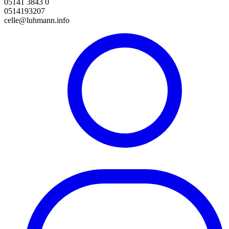
05141 3843 0
0514193207
celle@luhmann.info