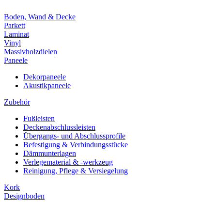
Boden, Wand & Decke
Parkett
Laminat
Vinyl
Massivholzdielen
Paneele
Dekorpaneele
Akustikpaneele
Zubehör
Fußleisten
Deckenabschlussleisten
Übergangs- und Abschlussprofile
Befestigung & Verbindungsstücke
Dämmunterlagen
Verlegematerial & -werkzeug
Reinigung, Pflege & Versiegelung
Kork
Designboden