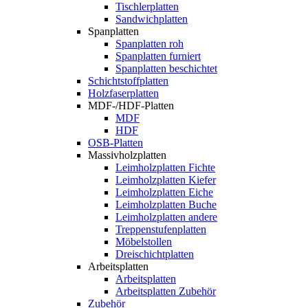
Tischlerplatten
Sandwichplatten
Spanplatten
Spanplatten roh
Spanplatten furniert
Spanplatten beschichtet
Schichtstoffplatten
Holzfaserplatten
MDF-/HDF-Platten
MDF
HDF
OSB-Platten
Massivholzplatten
Leimholzplatten Fichte
Leimholzplatten Kiefer
Leimholzplatten Eiche
Leimholzplatten Buche
Leimholzplatten andere
Treppenstufenplatten
Möbelstollen
Dreischichtplatten
Arbeitsplatten
Arbeitsplatten
Arbeitsplatten Zubehör
Zubehör