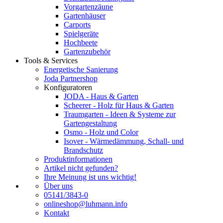
Vorgartenzäune
Gartenhäuser
Carports
Spielgeräte
Hochbeete
Gartenzubehör
Tools & Services
Energetische Sanierung
Joda Partnershop
Konfiguratoren
JODA - Haus & Garten
Scheerer - Holz für Haus & Garten
Traumgarten - Ideen & Systeme zur
Gartengestaltung
Osmo - Holz und Color
Isover - Wärmedämmung, Schall- und
Brandschutz
Produktinformationen
Artikel nicht gefunden?
Ihre Meinung ist uns wichtig!
Über uns
05141/3843-0
onlineshop@luhmann.info
Kontakt