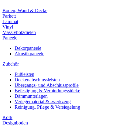
Boden, Wand & Decke
Parkett
Laminat
Vinyl
Massivholzdielen
Paneele
Dekorpaneele
Akustikpaneele
Zubehör
Fußleisten
Deckenabschlussleisten
Übergangs- und Abschlussprofile
Befestigung & Verbindungsstücke
Dämmunterlagen
Verlegematerial & -werkzeug
Reinigung, Pflege & Versiegelung
Kork
Designboden