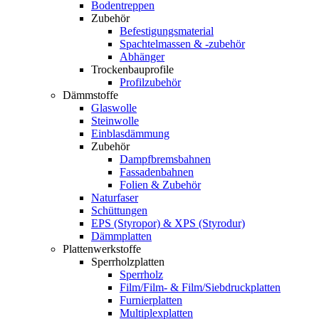
Bodentreppen
Zubehör
Befestigungsmaterial
Spachtelmassen & -zubehör
Abhänger
Trockenbauprofile
Profilzubehör
Dämmstoffe
Glaswolle
Steinwolle
Einblasdämmung
Zubehör
Dampfbremsbahnen
Fassadenbahnen
Folien & Zubehör
Naturfaser
Schüttungen
EPS (Styropor) & XPS (Styrodur)
Dämmplatten
Plattenwerkstoffe
Sperrholzplatten
Sperrholz
Film/Film- & Film/Siebdruckplatten
Furnierplatten
Multiplexplatten