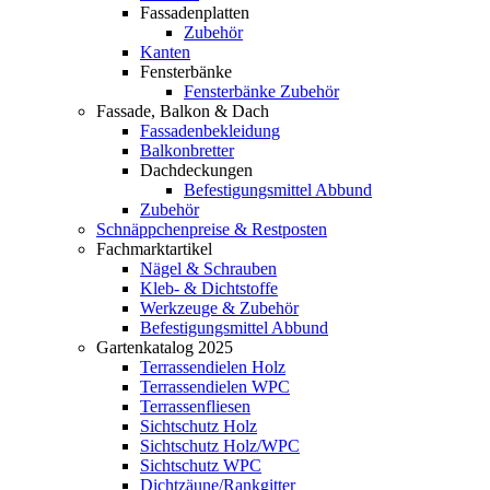
Fassadenplatten
Zubehör
Kanten
Fensterbänke
Fensterbänke Zubehör
Fassade, Balkon & Dach
Fassadenbekleidung
Balkonbretter
Dachdeckungen
Befestigungsmittel Abbund
Zubehör
Schnäppchenpreise & Restposten
Fachmarktartikel
Nägel & Schrauben
Kleb- & Dichtstoffe
Werkzeuge & Zubehör
Befestigungsmittel Abbund
Gartenkatalog 2025
Terrassendielen Holz
Terrassendielen WPC
Terrassenfliesen
Sichtschutz Holz
Sichtschutz Holz/WPC
Sichtschutz WPC
Dichtzäune/Rankgitter