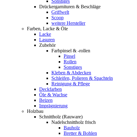
Sonstiges
Drückergarnituren & Beschläge
Griffwelt
Scoop
weitere Hersteller
Farben, Lacke & Öle
Lacke
Lasuren
Zubehör
Farbpinsel & -rollen
Pinsel
Rollen
Sonstiges
Kleben & Abdecken
Schleifen, Polieren & Spachteln
Reinigung & Pflege
Deckfarben
Öle & Wachse
Beizen
Imprägnierung
Holzbau
Schnittholz (Rauware)
Nadelschnittholz frisch
Bauholz
Bretter & Bohlen