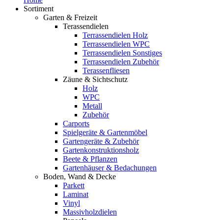
Sortiment
Garten & Freizeit
Terassendielen
Terrassendielen Holz
Terrassendielen WPC
Terrassendielen Sonstiges
Terrassendielen Zubehör
Terassenfliesen
Zäune & Sichtschutz
Holz
WPC
Metall
Zubehör
Carports
Spielgeräte & Gartenmöbel
Gartengeräte & Zubehör
Gartenkonstruktionsholz
Beete & Pflanzen
Gartenhäuser & Bedachungen
Boden, Wand & Decke
Parkett
Laminat
Vinyl
Massivholzdielen