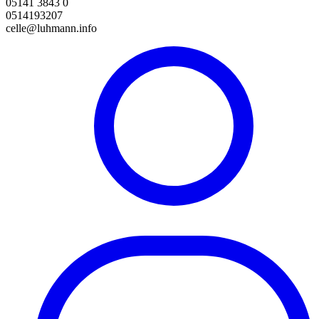
05141 3843 0
0514193207
celle@luhmann.info