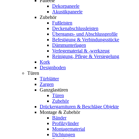
Paneele
Dekorpaneele
Akustikpaneele
Zubehör
Fußleisten
Deckenabschlussleisten
Übergangs- und Abschlussprofile
Befestigung & Verbindungsstücke
Dämmunterlagen
Verlegematerial & -werkzeug
Reinigung, Pflege & Versiegelung
Kork
Designboden
Türen
Türblätter
Zargen
Ganzglastüren
Türen
Zubehör
Drückergarnituren & Beschläge Objekte
Montage & Zubehör
Bänder
Profilzylinder
Montagematerial
Dichtungen