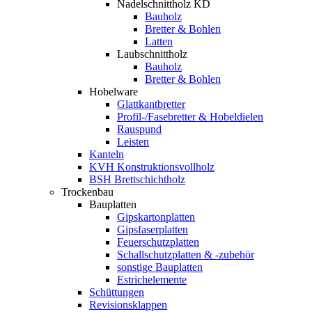
Nadelschnittholz KD
Bauholz
Bretter & Bohlen
Latten
Laubschnittholz
Bauholz
Bretter & Bohlen
Hobelware
Glattkantbretter
Profil-/Fasebretter & Hobeldielen
Rauspund
Leisten
Kanteln
KVH Konstruktionsvollholz
BSH Brettschichtholz
Trockenbau
Bauplatten
Gipskartonplatten
Gipsfaserplatten
Feuerschutzplatten
Schallschutzplatten & -zubehör
sonstige Bauplatten
Estrichelemente
Schüttungen
Revisionsklappen