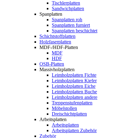
Tischlerplatten
Sandwichplatten
Spanplatten
Spanplatten roh
Spanplatten furniert
Spanplatten beschichtet
Schichtstoffplatten
Holzfaserplatten
MDF-/HDF-Platten
MDF
HDF
OSB-Platten
Massivholzplatten
Leimholzplatten Fichte
Leimholzplatten Kiefer
Leimholzplatten Eiche
Leimholzplatten Buche
Leimholzplatten andere
Treppenstufenplatten
Möbelstollen
Dreischichtplatten
Arbeitsplatten
Arbeitsplatten
Arbeitsplatten Zubehör
Zubehör