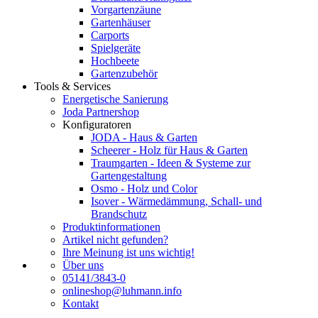
Vorgartenzäune
Gartenhäuser
Carports
Spielgeräte
Hochbeete
Gartenzubehör
Tools & Services
Energetische Sanierung
Joda Partnershop
Konfiguratoren
JODA - Haus & Garten
Scheerer - Holz für Haus & Garten
Traumgarten - Ideen & Systeme zur
Gartengestaltung
Osmo - Holz und Color
Isover - Wärmedämmung, Schall- und
Brandschutz
Produktinformationen
Artikel nicht gefunden?
Ihre Meinung ist uns wichtig!
Über uns
05141/3843-0
onlineshop@luhmann.info
Kontakt