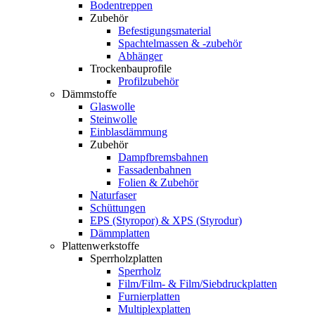
Bodentreppen
Zubehör
Befestigungsmaterial
Spachtelmassen & -zubehör
Abhänger
Trockenbauprofile
Profilzubehör
Dämmstoffe
Glaswolle
Steinwolle
Einblasdämmung
Zubehör
Dampfbremsbahnen
Fassadenbahnen
Folien & Zubehör
Naturfaser
Schüttungen
EPS (Styropor) & XPS (Styrodur)
Dämmplatten
Plattenwerkstoffe
Sperrholzplatten
Sperrholz
Film/Film- & Film/Siebdruckplatten
Furnierplatten
Multiplexplatten