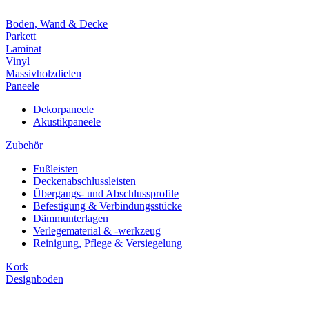
Boden, Wand & Decke
Parkett
Laminat
Vinyl
Massivholzdielen
Paneele
Dekorpaneele
Akustikpaneele
Zubehör
Fußleisten
Deckenabschlussleisten
Übergangs- und Abschlussprofile
Befestigung & Verbindungsstücke
Dämmunterlagen
Verlegematerial & -werkzeug
Reinigung, Pflege & Versiegelung
Kork
Designboden