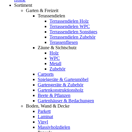
Sortiment
Garten & Freizeit
Terassendielen
Terrassendielen Holz
Terrassendielen WPC
Terrassendielen Sonstiges
Terrassendielen Zubehör
Terassenfliesen
Zäune & Sichtschutz
Holz
WPC
Metall
Zubehör
Carports
Spielgeräte & Gartenmöbel
Gartengeräte & Zubehör
Gartenkonstruktionsholz
Beete & Pflanzen
Gartenhäuser & Bedachungen
Boden, Wand & Decke
Parkett
Laminat
Vinyl
Massivholzdielen