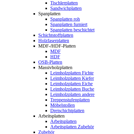
Tischlerplatten
Sandwichplatten
Spanplatten
Spanplatten roh
Spanplatten furniert
Spanplatten beschichtet
Schichtstoffplatten
Holzfaserplatten
MDF-/HDF-Platten
MDF
HDF
OSB-Platten
Massivholzplatten
Leimholzplatten Fichte
Leimholzplatten Kiefer
Leimholzplatten Eiche
Leimholzplatten Buche
Leimholzplatten andere
Treppenstufenplatten
Möbelstollen
Dreischichtplatten
Arbeitsplatten
Arbeitsplatten
Arbeitsplatten Zubehör
Zubehör