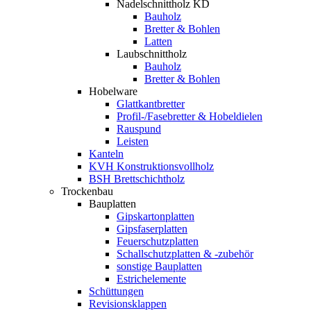
Nadelschnittholz KD
Bauholz
Bretter & Bohlen
Latten
Laubschnittholz
Bauholz
Bretter & Bohlen
Hobelware
Glattkantbretter
Profil-/Fasebretter & Hobeldielen
Rauspund
Leisten
Kanteln
KVH Konstruktionsvollholz
BSH Brettschichtholz
Trockenbau
Bauplatten
Gipskartonplatten
Gipsfaserplatten
Feuerschutzplatten
Schallschutzplatten & -zubehör
sonstige Bauplatten
Estrichelemente
Schüttungen
Revisionsklappen