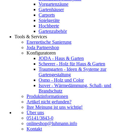
Vorgartenzäune
Gartenhäuser
Carports
Spielgeräte
Hochbeete
Gartenzubehör
Tools & Services
Energetische Sanierung
Joda Partnershop
Konfiguratoren
JODA - Haus & Garten
Scheerer - Holz für Haus & Garten
Traumgarten - Ideen & Systeme zur
Gartengestaltung
Osmo - Holz und Color
Isover - Wärmedämmung, Schall- und
Brandschutz
Produktinformationen
Artikel nicht gefunden?
Ihre Meinung ist uns wichtig!
Über uns
05141/3843-0
onlineshop@luhmann.info
Kontakt