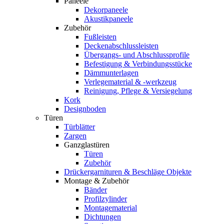
Paneele
Dekorpaneele
Akustikpaneele
Zubehör
Fußleisten
Deckenabschlussleisten
Übergangs- und Abschlussprofile
Befestigung & Verbindungsstücke
Dämmunterlagen
Verlegematerial & -werkzeug
Reinigung, Pflege & Versiegelung
Kork
Designboden
Türen
Türblätter
Zargen
Ganzglastüren
Türen
Zubehör
Drückergarnituren & Beschläge Objekte
Montage & Zubehör
Bänder
Profilzylinder
Montagematerial
Dichtungen