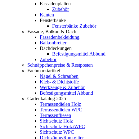
Fassadenplatten
Zubehör
Kanten
Fensterbänke
Fensterbänke Zubehör
Fassade, Balkon & Dach
Fassadenbekleidung
Balkonbretter
Dachdeckungen
Befestigungsmittel Abbund
Zubehör
Schnäppchenpreise & Restposten
Fachmarktartikel
Nägel & Schrauben
Kleb- & Dichtstoffe
Werkzeuge & Zubehör
Befestigungsmittel Abbund
Gartenkatalog 2025
Terrassendielen Holz
Terrassendielen WPC
Terrassenfliesen
Sichtschutz Holz
Sichtschutz Holz/WPC
Sichtschutz WPC
Dichtzäune/Rankgitter