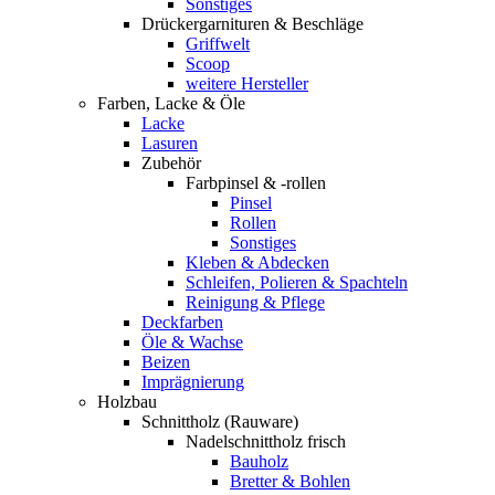
Sonstiges
Drückergarnituren & Beschläge
Griffwelt
Scoop
weitere Hersteller
Farben, Lacke & Öle
Lacke
Lasuren
Zubehör
Farbpinsel & -rollen
Pinsel
Rollen
Sonstiges
Kleben & Abdecken
Schleifen, Polieren & Spachteln
Reinigung & Pflege
Deckfarben
Öle & Wachse
Beizen
Imprägnierung
Holzbau
Schnittholz (Rauware)
Nadelschnittholz frisch
Bauholz
Bretter & Bohlen