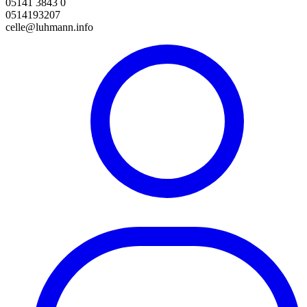
05141 3843 0
0514193207
celle@luhmann.info