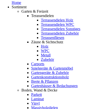
Home
Sortiment
Garten & Freizeit
Terassendielen
Terrassendielen Holz
Terrassendielen WPC
Terrassendielen Sonstiges
Terrassendielen Zubehör
Terassenfliesen
Zäune & Sichtschutz
Holz
WPC
Metall
Zubehör
Carports
Spielgeräte & Gartenmöbel
Gartengeräte & Zubehör
Gartenkonstruktionsholz
Beete & Pflanzen
Gartenhäuser & Bedachungen
Boden, Wand & Decke
Parkett
Laminat
Vinyl
Massivholzdielen