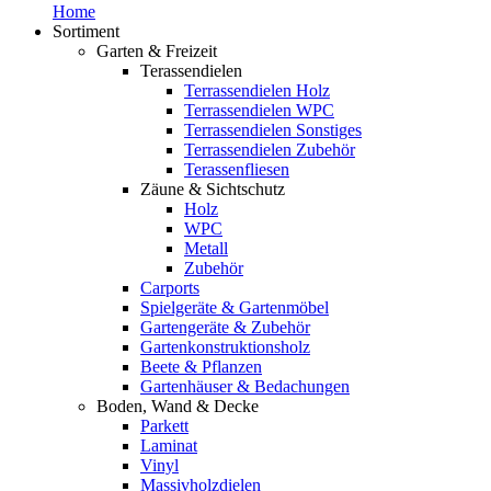
Home
Sortiment
Garten & Freizeit
Terassendielen
Terrassendielen Holz
Terrassendielen WPC
Terrassendielen Sonstiges
Terrassendielen Zubehör
Terassenfliesen
Zäune & Sichtschutz
Holz
WPC
Metall
Zubehör
Carports
Spielgeräte & Gartenmöbel
Gartengeräte & Zubehör
Gartenkonstruktionsholz
Beete & Pflanzen
Gartenhäuser & Bedachungen
Boden, Wand & Decke
Parkett
Laminat
Vinyl
Massivholzdielen